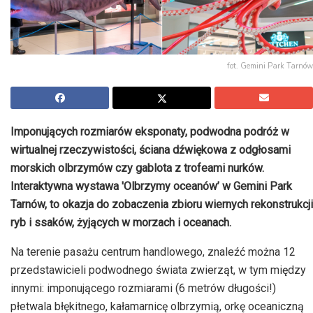
fot. Gemini Park Tarnów
Imponujących rozmiarów eksponaty, podwodna podróż w
wirtualnej rzeczywistości, ściana dźwiękowa z odgłosami
morskich olbrzymów czy gablota z trofeami nurków.
Interaktywna wystawa 'Olbrzymy oceanów’ w Gemini Park
Tarnów, to okazja do zobaczenia zbioru wiernych rekonstrukcji
ryb i ssaków, żyjących w morzach i oceanach.
Na terenie pasażu centrum handlowego, znaleźć można 12
przedstawicieli podwodnego świata zwierząt, w tym między
innymi: imponującego rozmiarami (6 metrów długości!)
płetwala błękitnego, kałamarnicę olbrzymią, orkę oceaniczną