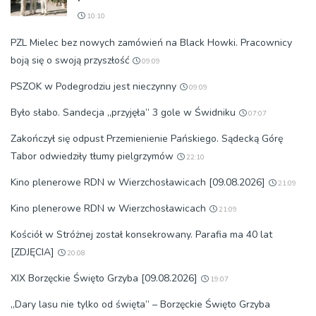
10:10
PZL Mielec bez nowych zamówień na Black Howki. Pracownicy
boją się o swoją przyszłość
09:09
PSZOK w Podegrodziu jest nieczynny
09:09
Było słabo. Sandecja „przyjęła” 3 gole w Świdniku
07:07
Zakończył się odpust Przemienienie Pańskiego. Sądecką Górę
Tabor odwiedziły tłumy pielgrzymów
22:10
Kino plenerowe RDN w Wierzchosławicach [09.08.2026]
21:09
Kino plenerowe RDN w Wierzchosławicach
21:09
Kościół w Stróżnej został konsekrowany. Parafia ma 40 lat
[ZDJĘCIA]
20:08
XIX Borzęckie Święto Grzyba [09.08.2026]
19:07
„Dary lasu nie tylko od święta” – Borzęckie Święto Grzyba