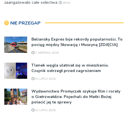
zaangażowało całe sołectwa
18:06
NIE PRZEGAP
Beliansky Expres bije rekordy popularności. To
pociąg między Słowacją i Muszyną [ZDJĘCIA]
1 SIERPNIA 2026
Tlenek węgla ulatniał się w mieszkaniu.
Czujnik ostrzegł przed zagrożeniem
31 LIPCA 2026
Wydawnictwo Promyczek szykuje film i roraty
o Gietrzwałdzie. Pojechali do Matki Bożej
polecić jej te sprawy
31 LIPCA 2026