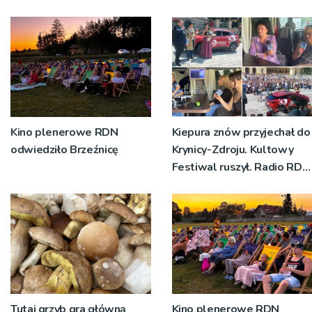
sołectwa
Kino plenerowe RDN
Kiepura znów przyjechał do
odwiedziło Brzeźnicę
Krynicy-Zdroju. Kultowy
Festiwal ruszył. Radio RDN
nadawało program na
żywo [ZDJĘCIA]
Tutaj grzyb gra główną
Kino plenerowe RDN