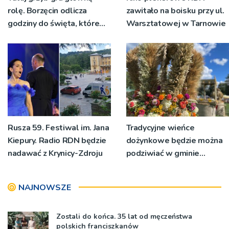
rolę. Borzęcin odlicza
zawitało na boisku przy ul.
godziny do święta, które
Warsztatowej w Tarnowie
wyrosło na tradycji
pokoleń
Rusza 59. Festiwal im. Jana
Tradycyjne wieńce
Kiepury. Radio RDN będzie
dożynkowe będzie można
nadawać z Krynicy-Zdroju
podziwiać w gminie
Ryglice
NAJNOWSZE
Zostali do końca. 35 lat od męczeństwa
polskich franciszkanów