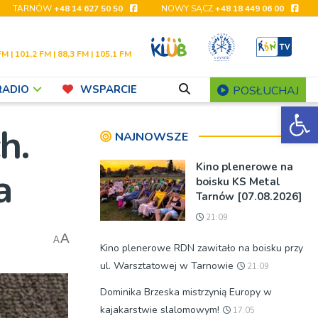
TARNÓW
+48 14 627 50 50
NOWY SĄCZ
+48 18 449 06 00
FM | 101,2 FM | 88,3 FM | 105,1 FM
RADIO
WSPARCIE
POSŁUCHAJ
Ot
h.
NAJNOWSZE
Kino plenerowe na
a
boisku KS Metal
Tarnów [07.08.2026]
21:09
A
A
Kino plenerowe RDN zawitało na boisku przy
ul. Warsztatowej w Tarnowie
21:09
Dominika Brzeska mistrzynią Europy w
kajakarstwie slalomowym!
17:05