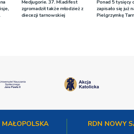
 na
Medjugorie. 37. Mladifest
Ponad 5 tysięcy
sje,
zgromadził także młodzież z
zapisało się już 
diecezji tarnowskiej
Pielgrzymkę Ta
[WIDEO]
 MAŁOPOLSKA
RDN NOWY S