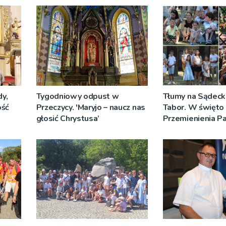
y,
Tygodniowy odpust w
Tłumy na Sądeck
ość
Przeczycy. 'Maryjo – naucz nas
Tabor. W święto
głosić Chrystusa’
Przemienienia P
Jeż przypominał 
Sakramentów [Z