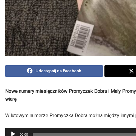
Udostępnij na Facebook
Nowe numery miesięczników Promyczek Dobra i Mały Promycze
wiarę.
W lutowym numerze Promyczka Dobra można między innymi pr
Odtwarzacz
00:00