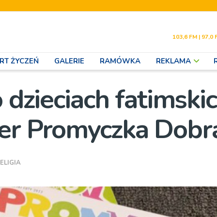
103,6 FM | 97,0 
RT ŻYCZEŃ
GALERIE
RAMÓWKA
REKLAMA
 dzieciach fatimskic
mer Promyczka Dobr
ELIGIA