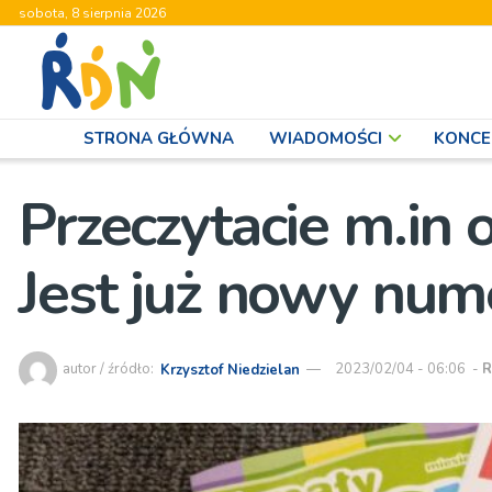
sobota, 8 sierpnia 2026
STRONA GŁÓWNA
WIADOMOŚCI
KONCE
Przeczytacie m.in o
Jest już nowy nu
autor / źródło:
Krzysztof Niedzielan
2023/02/04 - 06:06
-
R