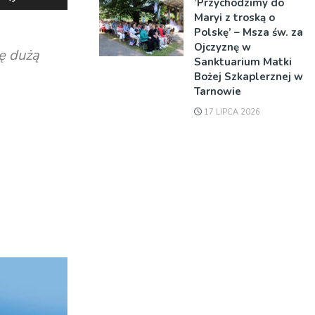
’Przychodzimy do
strzałek
Maryi z troską o
do
Polskę’ – Msza św. za
góry
Ojczyznę w
ię dużą
Sanktuarium Matki
oraz
Bożej Szkaplerznej w
do
Tarnowie
dołu
17 LIPCA 2026
aby
zwiększyć
lub
zmniejszyć
głośność.