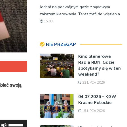
Jechał na podwójnym gazie z sądowym
zakazem kierowania. Teraz trafi do więzienia
15:03
NIE PRZEGAP
Kino plenerowe
Radia RDN. Gdzie
spotykamy się w ten
weekend?
22 LIPCA 2026
ębiać swoją
04.07.2026 – KGW
Krasne Potockie
15 LIPCA 2026
Używaj