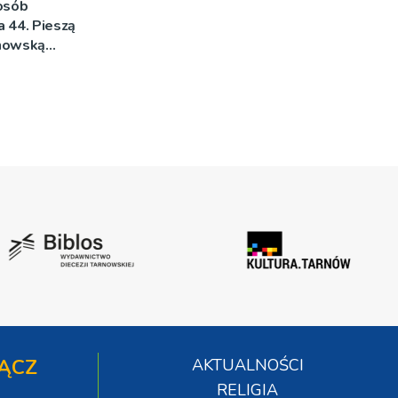
 osób
na 44. Pieszą
rnowską
ĄCZ
AKTUALNOŚCI
RELIGIA