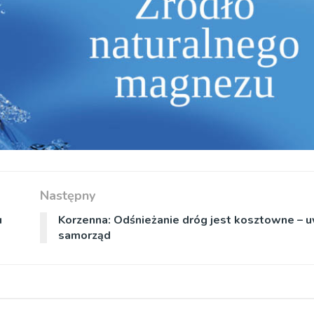
Następny
u
Korzenna: Odśnieżanie dróg jest kosztowne – 
samorząd