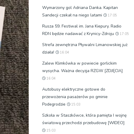
Wymarzony gol Adriana Danka. Kapitan
Sandecji czekał na niego latami
17:05
Rusza 59. Festiwal im. Jana Kiepury. Radio
RDN będzie nadawać z Krynicy-Zdroju
17:05
Strefa zewnętrzna Pływalni Limanowskiej już
działa!
16:04
Zalew Klimkówka w powiecie gorlickim
wysycha. Ważna decyzja RZGW [ZDJĘCIA]
16:04
Autobusy elektryczne gotowe do
przewożenia pasażerów po gminie
Podegrodzie
15:03
Szkoła w Staszkówce, która pamięta I wojnę
światową przechodzi przebudowę [WIDEO]
15:03