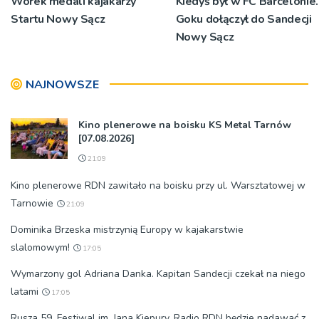
Worek medali kajakarzy
Kiedyś był w FC Barcelonie.
Startu Nowy Sącz
Goku dołączył do Sandecji
Nowy Sącz
NAJNOWSZE
Kino plenerowe na boisku KS Metal Tarnów
[07.08.2026]
21:09
Kino plenerowe RDN zawitało na boisku przy ul. Warsztatowej w
Tarnowie
21:09
Dominika Brzeska mistrzynią Europy w kajakarstwie
slalomowym!
17:05
Wymarzony gol Adriana Danka. Kapitan Sandecji czekał na niego
latami
17:05
Rusza 59. Festiwal im. Jana Kiepury. Radio RDN będzie nadawać z