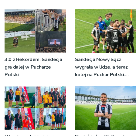
Ryśca
3:0 z Rekordem. Sandecja
Sandecja Nowy Sącz
gra dalej w Pucharze
wygrała w lidze, a teraz
Polski
kolej na Puchar Polski.
„Chcemy wygrywać”