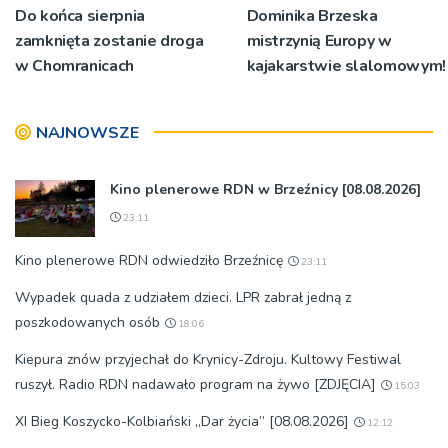
Do końca sierpnia
Dominika Brzeska
zamknięta zostanie droga
mistrzynią Europy w
w Chomranicach
kajakarstwie slalomowym!
NAJNOWSZE
Kino plenerowe RDN w Brzeźnicy [08.08.2026]
23:11
Kino plenerowe RDN odwiedziło Brzeźnicę
23:11
Wypadek quada z udziałem dzieci. LPR zabrał jedną z
poszkodowanych osób
18:06
Kiepura znów przyjechał do Krynicy-Zdroju. Kultowy Festiwal
ruszył. Radio RDN nadawało program na żywo [ZDJĘCIA]
15:03
XI Bieg Koszycko-Kolbiański „Dar życia” [08.08.2026]
12:12