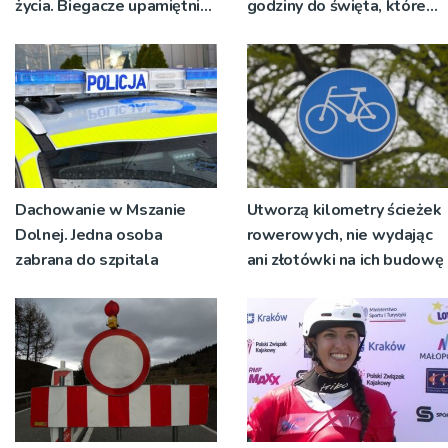
życia. Biegacze upamiętnili
godziny do święta, które
św. Maksymiliana Kolbego
wyrosło na tradycji
pokoleń
Dachowanie w Mszanie
Utworzą kilometry ścieżek
Dolnej. Jedna osoba
rowerowych, nie wydając
zabrana do szpitala
ani złotówki na ich budowę