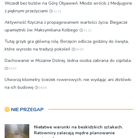
Wszedł bez butów na Górę Objawień. Młodzi wrócili z Medjugorie
z pięknymi przeżyciami
12:12
Aktywność fizyczna z propagowaniem wartości życia. Biegacze
upamiętnili św. Maksymiliana Kolbego
11:11
Tutaj grzyb gra główną rolę. Borzęcin odlicza godziny do święta,
które wyrosło na tradycji pokoleń
09:09
Dachowanie w Mszanie Dolnej. Jedna osoba zabrana do szpitala
07:07
Utworzą kilometry ścieżek rowerowych, nie wydając ani złotówki
na ich budowę
06:06
NIE PRZEGAP
Niełatwe warunki na beskidzkich szlakach.
Ratownicy zalecają mądre planowanie