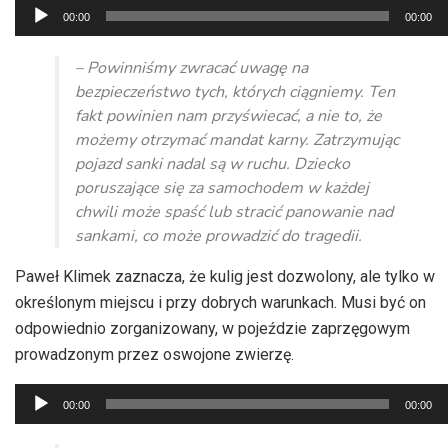
Odtwarzacz
00:00
00:00
plików
dźwiękowych
– Powinniśmy zwracać uwagę na
bezpieczeństwo tych, których ciągniemy. Ten
fakt powinien nam przyświecać, a nie to, że
możemy otrzymać mandat karny. Zatrzymując
pojazd sanki nadal są w ruchu. Dziecko
poruszające się za samochodem w każdej
chwili może spaść lub stracić panowanie nad
sankami, co może prowadzić do tragedii.
Paweł Klimek zaznacza, że kulig jest dozwolony, ale tylko w
określonym miejscu i przy dobrych warunkach. Musi być on
odpowiednio zorganizowany, w pojeździe zaprzęgowym
prowadzonym przez oswojone zwierzę.
Odtwarzacz
00:00
00:00
plików