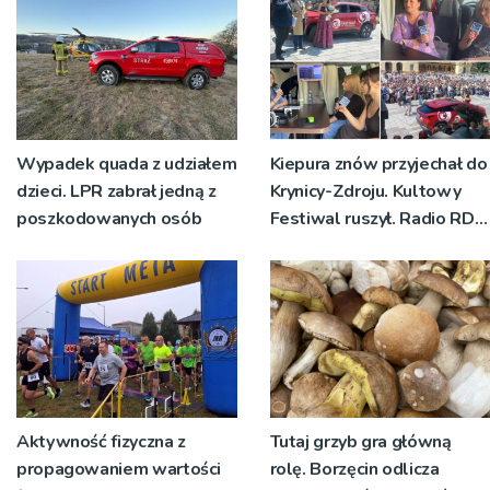
Wypadek quada z udziałem
Kiepura znów przyjechał do
dzieci. LPR zabrał jedną z
Krynicy-Zdroju. Kultowy
poszkodowanych osób
Festiwal ruszył. Radio RDN
nadawało program na
żywo [ZDJĘCIA]
Aktywność fizyczna z
Tutaj grzyb gra główną
propagowaniem wartości
rolę. Borzęcin odlicza