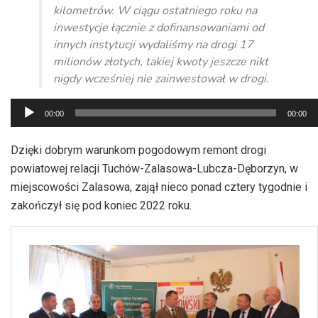
kilometrów. W ciągu ostatniego roku na
inwestycje łącznie z dofinansowaniami od
innych instytucji wydaliśmy na drogi 17
milionów złotych, takiej kwoty jeszcze nikt
nigdy wcześniej nie zainwestował w drogi.
Odtwarzacz
00:00
00:00
plików
dźwiękowych
Dzięki dobrym warunkom pogodowym remont drogi
powiatowej relacji Tuchów-Zalasowa-Lubcza-Dęborzyn, w
miejscowości Zalasowa, zajął nieco ponad cztery tygodnie i
zakończył się pod koniec 2022 roku.