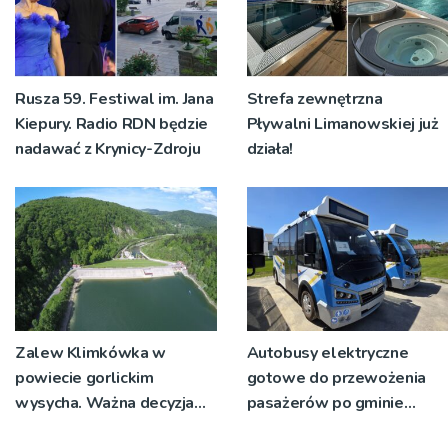
Rusza 59. Festiwal im. Jana
Strefa zewnętrzna
Kiepury. Radio RDN będzie
Pływalni Limanowskiej już
nadawać z Krynicy-Zdroju
działa!
Zalew Klimkówka w
Autobusy elektryczne
powiecie gorlickim
gotowe do przewożenia
wysycha. Ważna decyzja
pasażerów po gminie
RZGW [ZDJĘCIA]
Podegrodzie