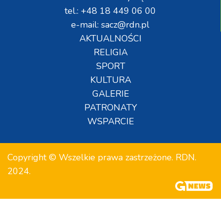
tel.: +48 18 449 06 00
e-mail: sacz@rdn.pl
AKTUALNOŚCI
RELIGIA
SPORT
KULTURA
GALERIE
PATRONATY
WSPARCIE
Copyright © Wszelkie prawa zastrzeżone. RDN.
2024.