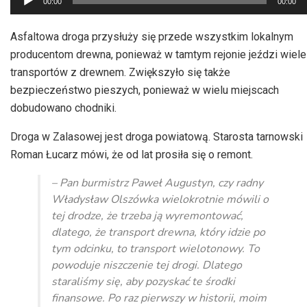
00:00
00:00
plików
dźwiękowych
Asfaltowa droga przysłuży się przede wszystkim lokalnym
producentom drewna, ponieważ w tamtym rejonie jeździ wiele
transportów z drewnem. Zwiększyło się także
bezpieczeństwo pieszych, ponieważ w wielu miejscach
dobudowano chodniki.
Droga w Zalasowej jest droga powiatową. Starosta tarnowski
Roman Łucarz mówi, że od lat prosiła się o remont.
– Pan burmistrz Paweł Augustyn, czy radny
Władysław Olszówka wielokrotnie mówili o
tej drodze, że trzeba ją wyremontować,
dlatego, że transport drewna, który idzie po
tym odcinku, to transport wielotonowy. To
powoduje niszczenie tej drogi. Dlatego
staraliśmy się, aby pozyskać te środki
finansowe. Po raz pierwszy w historii, moim