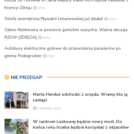
Rusza 59. Festiwal im. Jana Kiepury. Radio RDN będzie nadawać z
Krynicy-Zdroju
17:05
Strefa zewnętrzna Pływalni Limanowskiej już działa!
16:04
Zalew Klimkówka w powiecie gorlickim wysycha. Ważna decyzja
RZGW [ZDJĘCIA]
16:04
Autobusy elektryczne gotowe do przewożenia pasażerów po
gminie Podegrodzie
15:03
NIE PRZEGAP
Marta Herduś odchodzi z urzędu. Wiemy kto ją
zastąpi
3 SIERPNIA 2026
W centrum Laskowej będzie nowy most. Do
końca roku trzeba będzie korzystać z objazdów