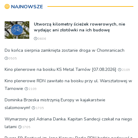
NAJNOWSZE
Utworzą kilometry ścieżek rowerowych, nie
wydając ani złotówki na ich budowę
06:06
Do końca sierpnia zamknięta zostanie droga w Chomranicach
05:05
Kino plenerowe na boisku KS Metal Tarnów [07.08.2026]
21:09
Kino plenerowe RDN zawitało na boisku przy ul. Warsztatowej w
Tarnowie
21:09
Dominika Brzeska mistrzynią Europy w kajakarstwie
slalomowym!
17:05
Wymarzony gol Adriana Danka. Kapitan Sandecji czekał na niego
latami
17:05