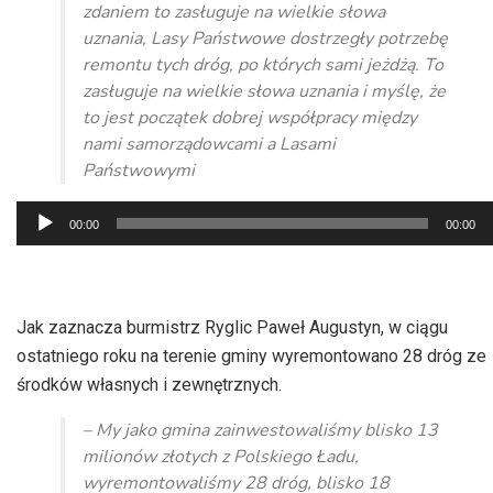
zdaniem to zasługuje na wielkie słowa
uznania, Lasy Państwowe dostrzegły potrzebę
remontu tych dróg, po których sami jeżdżą. To
zasługuje na wielkie słowa uznania i myślę, że
to jest początek dobrej współpracy między
nami samorządowcami a Lasami
Państwowymi
Odtwarzacz
00:00
00:00
plików
dźwiękowych
Jak zaznacza burmistrz Ryglic Paweł Augustyn, w ciągu
ostatniego roku na terenie gminy wyremontowano 28 dróg ze
środków własnych i zewnętrznych.
– My jako gmina zainwestowaliśmy blisko 13
milionów złotych z Polskiego Ładu,
wyremontowaliśmy 28 dróg, blisko 18