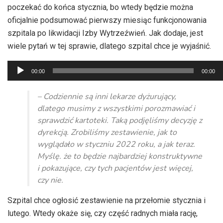
poczekać do końca stycznia, bo wtedy będzie można
oficjalnie podsumować pierwszy miesiąc funkcjonowania
szpitala po likwidacji Izby Wytrzeźwień. Jak dodaje, jest
wiele pytań w tej sprawie, dlatego szpital chce je wyjaśnić.
Odtwarzacz
00:00
00:00
plików
dźwiękowych
– Codziennie są inni lekarze dyżurujący,
dlatego musimy z wszystkimi porozmawiać i
sprawdzić kartoteki. Taką podjęliśmy decyzję z
dyrekcją. Zrobiliśmy zestawienie, jak to
wyglądało w styczniu 2022 roku, a jak teraz.
Myślę. że to będzie najbardziej konstruktywne
i pokazujące, czy tych pacjentów jest więcej,
czy nie.
Szpital chce ogłosić zestawienie na przełomie stycznia i
lutego. Wtedy okaże się, czy część radnych miała rację,