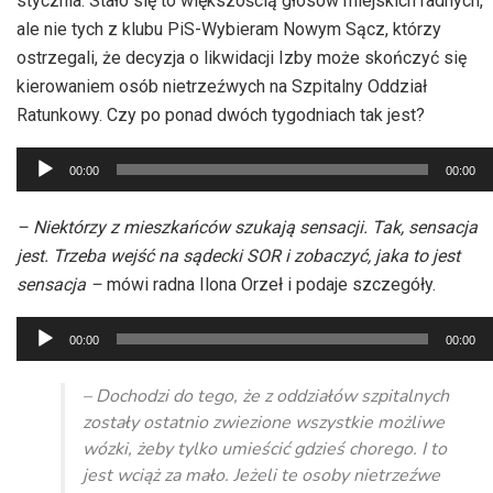
stycznia. Stało się to większością głosów miejskich radnych,
ale nie tych z klubu PiS-Wybieram Nowym Sącz, którzy
ostrzegali, że decyzja o likwidacji Izby może skończyć się
kierowaniem osób nietrzeźwych na Szpitalny Oddział
Ratunkowy. Czy po ponad dwóch tygodniach tak jest?
Odtwarzacz
00:00
00:00
plików
dźwiękowych
– Niektórzy z mieszkańców szukają sensacji. Tak, sensacja
jest. Trzeba wejść na sądecki SOR i zobaczyć, jaka to jest
sensacja –
mówi radna Ilona Orzeł i podaje szczegóły.
Odtwarzacz
00:00
00:00
plików
dźwiękowych
– Dochodzi do tego, że z oddziałów szpitalnych
zostały ostatnio zwiezione wszystkie możliwe
wózki, żeby tylko umieścić gdzieś chorego. I to
jest wciąż za mało. Jeżeli te osoby nietrzeźwe