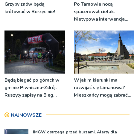
Grzyby znów będą
Po Tarnowie nocą
królować w Borzęcinie!
spacerował cielak.
Nietypowa interwencja
policji
Będą biegać po górach w
W jakim kierunki ma
gminie Piwniczna-Zdrój.
rozwijać się Limanowa?
Ruszyły zapisy na Bieg
Mieszkańcy mogą zabrać
Ryśca
głos
NAJNOWSZE
IMGW ostrzega przed burzami. Alerty dla