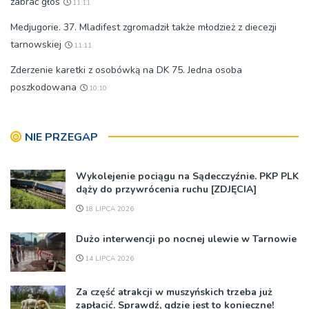
zabrać głos
11:11
Medjugorie. 37. Mladifest zgromadził także młodzież z diecezji
tarnowskiej
11:11
Zderzenie karetki z osobówką na DK 75. Jedna osoba
poszkodowana
10:10
NIE PRZEGAP
Wykolejenie pociągu na Sądecczyźnie. PKP PLK
dąży do przywrócenia ruchu [ZDJĘCIA]
18 LIPCA 2026
Dużo interwencji po nocnej ulewie w Tarnowie
14 LIPCA 2026
Za część atrakcji w muszyńskich trzeba już
zapłacić. Sprawdź, gdzie jest to konieczne!