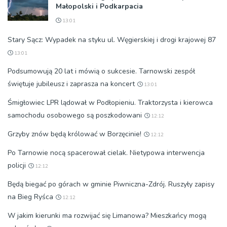
Małopolski i Podkarpacia
13:01
Stary Sącz: Wypadek na styku ul. Węgierskiej i drogi krajowej 87
13:01
Podsumowują 20 lat i mówią o sukcesie. Tarnowski zespół
świętuje jubileusz i zaprasza na koncert
13:01
Śmigłowiec LPR lądował w Podłopieniu. Traktorzysta i kierowca
samochodu osobowego są poszkodowani
12:12
Grzyby znów będą królować w Borzęcinie!
12:12
Po Tarnowie nocą spacerował cielak. Nietypowa interwencja
policji
12:12
Będą biegać po górach w gminie Piwniczna-Zdrój. Ruszyły zapisy
na Bieg Ryśca
12:12
W jakim kierunki ma rozwijać się Limanowa? Mieszkańcy mogą