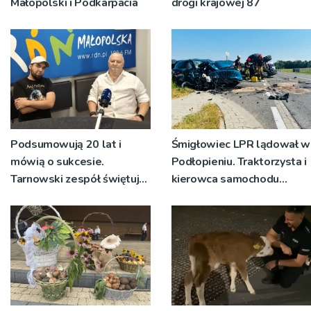
Małopolski i Podkarpacia
drogi krajowej 87
Podsumowują 20 lat i
Śmigłowiec LPR lądował w
mówią o sukcesie.
Podłopieniu. Traktorzysta i
Tarnowski zespół świętuje
kierowca samochodu
jubileusz i zaprasza na
osobowego są
koncert
poszkodowani