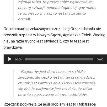
zajmują łóżka, to proszę sobie wyobrazić, że
przy tej sytuacji epidemiologicznej, gdy mamy
teraz wysyp chorób, to jest dla pacjenta
dramat.
Do informacji przekazanych przez Ilonę Orzeł odniosła się
rzecznik szpitala w Nowym Sączu, Agnieszka Zelek. Według
niej, na razie trudno jest stwierdzić, czy ta teza jest
prawdziwa.
Odtwarzacz
00:00
00:00
plików
dźwiękowych
– Pacjentów jest dużo i czasem są łóżka
zwożone, ale ciężko jest mi teraz powiedzieć,
czy tak jest każdego dnia. Oczywiście zdarzają
się dni, że pacjentów jest tak dużo, że łóżka
pewnie są pożyczane z innych oddziałów.
Rzecznik podkreśla, że jeśli problem jest to i tak trzeba