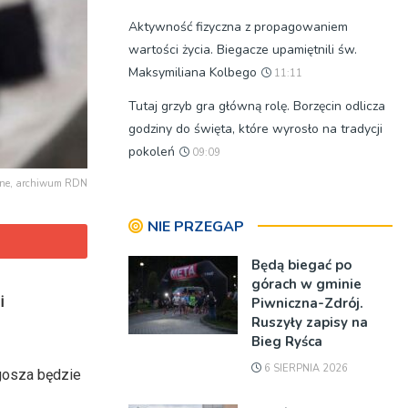
Aktywność fizyczna z propagowaniem
wartości życia. Biegacze upamiętnili św.
Maksymiliana Kolbego
11:11
Tutaj grzyb gra główną rolę. Borzęcin odlicza
godziny do święta, które wyrosło na tradycji
pokoleń
09:09
cyjne, archiwum RDN
NIE PRZEGAP
Będą biegać po
górach w gminie
i
Piwniczna-Zdrój.
Ruszyły zapisy na
Bieg Ryśca
6 SIERPNIA 2026
ugosza
będzie