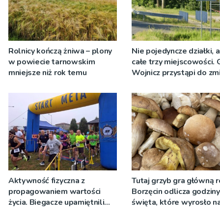
Rolnicy kończą żniwa – plony
Nie pojedyncze działki, 
w powiecie tarnowskim
całe trzy miejscowości.
mniejsze niż rok temu
Wojnicz przystąpi do zm
dokumentach planistycz
Aktywność fizyczna z
Tutaj grzyb gra główną r
propagowaniem wartości
Borzęcin odlicza godzin
życia. Biegacze upamiętnili
święta, które wyrosło n
św. Maksymiliana Kolbego
tradycji pokoleń