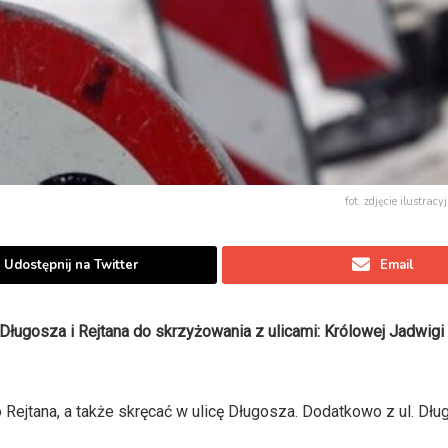
fot. zdjęcie ilustra
Udostępnij na Twitter
Email
ługosza i Rejtana do skrzyżowania z ulicami: Królowej Jadwigi 
o Rejtana, a także skręcać w ulicę Długosza. Dodatkowo z ul. Dł