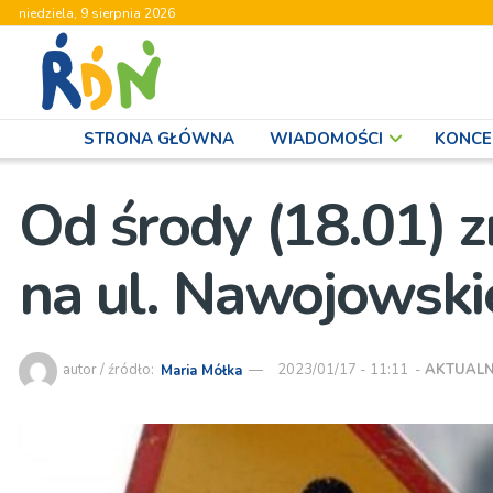
niedziela, 9 sierpnia 2026
STRONA GŁÓWNA
WIADOMOŚCI
KONCE
Od środy (18.01) z
na ul. Nawojowsk
autor / źródło:
Maria Mółka
2023/01/17 - 11:11
-
AKTUALN