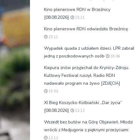
Kino plenerowe RDN w Brzeźnicy
[08.08.2026]
23:11
Kino plenerowe RDN odwiedziło Brzeźnicę
23:11
Wypadek quada z udziałem dzieci. LPR zabrał
jedną z poszkodowanych osób
18:06
Kiepura znów przyjechał do Krynicy-Zdroju.
Kultowy Festiwal ruszył. Radio RDN
nadawało program na żywo [ZDJĘCIA]
15:03
XI Bieg Koszycko-Kolbiański „Dar życia”
[08.08.2026]
12:12
Wszedł bez butów na Górę Objawień. Młodzi
wrócili z Medjugorie z pięknymi przeżyciami
12:12