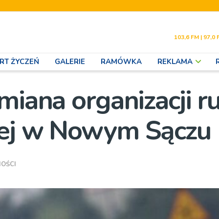
103,6 FM | 97,0 
RT ŻYCZEŃ
GALERIE
RAMÓWKA
REKLAMA
miana organizacji r
iej w Nowym Sączu
OŚCI