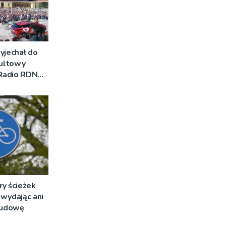
yjechał do
Kultowy
 Radio RDN
am na żywo
ry ścieżek
wydając ani
 budowę