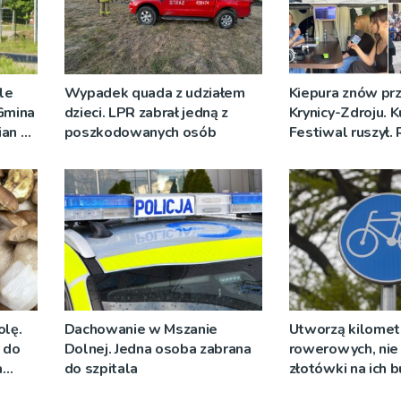
ale
Wypadek quada z udziałem
Kiepura znów prz
 Gmina
dzieci. LPR zabrał jedną z
Krynicy-Zdroju. 
ian w
poszkodowanych osób
Festiwal ruszył.
nych
nadawało progr
[ZDJĘCIA]
olę.
Dachowanie w Mszanie
Utworzą kilomet
y do
Dolnej. Jedna osoba zabrana
rowerowych, nie 
a
do szpitala
złotówki na ich