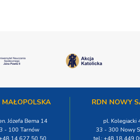
 MAŁOPOLSKA
RDN NOWY S
gen. Józefa Bema 14
pl. Kolegiacki 
3 - 100 Tarnów
33 - 300 Nowy S
: +48 14 627 50 50
tel.: +48 18 449 