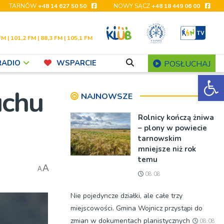
TARNÓW
+48 14 627 50 50
NOWY SĄCZ
+48 18 449 06 00
FM | 101,2 FM | 88,3 FM | 105,1 FM
RADIO
WSPARCIE
POSŁUCHAJ
Ot
uchu
NAJNOWSZE
Rolnicy kończą żniwa
– plony w powiecie
tarnowskim
mniejsze niż rok
temu
A
A
08:08
Nie pojedyncze działki, ale całe trzy
miejscowości. Gmina Wojnicz przystąpi do
zmian w dokumentach planistycznych
08:08