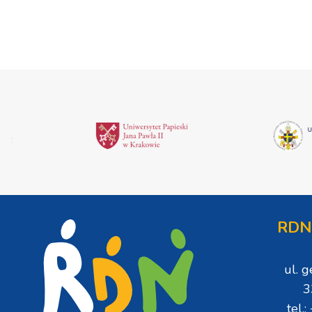
RDN
ul. 
3
tel.