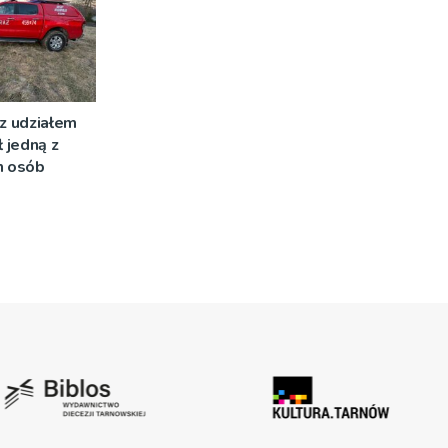
z udziałem
ł jedną z
 osób