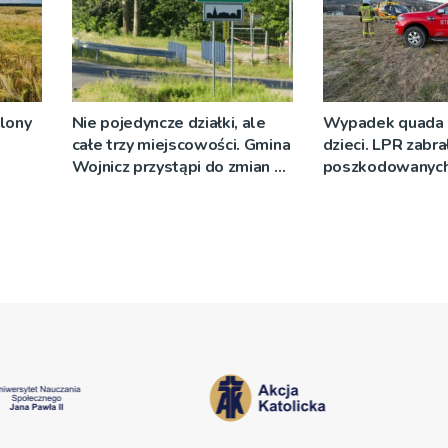
plony
Nie pojedyncze działki, ale
Wypadek quada 
całe trzy miejscowości. Gmina
dzieci. LPR zabra
Wojnicz przystąpi do zmian w
poszkodowanych
dokumentach planistycznych