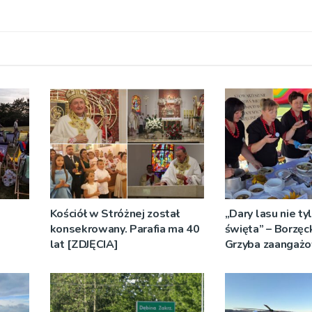
Kościół w Stróżnej został
„Dary lasu nie ty
konsekrowany. Parafia ma 40
święta” – Borzęc
lat [ZDJĘCIA]
Grzyba zaangażo
sołectwa