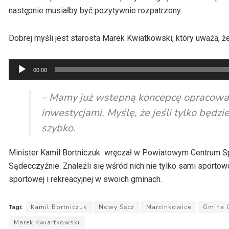
następnie musiałby być pozytywnie rozpatrzony.
Dobrej myśli jest starosta Marek Kwiatkowski, który uważa, ż
Odtwarzacz
00:00
plików
dźwiękowych
– Mamy już wstepną koncepcę opracowaną
inwestycjami. Myślę, że jeśli tylko będz
szybko.
Minister Kamil Bortniczuk wręczał w Powiatowym Centrum Sp
Sądecczyźnie. Znaleźli się wśród nich nie tylko sami sporto
sportowej i rekreacyjnej w swoich gminach.
Tagi:
Kamil Bortniczuk
Nowy Sącz
Marcinkowice
Gmina 
Marek Kwiartkowski