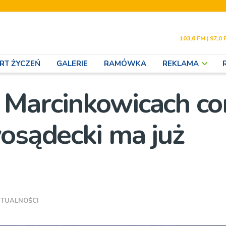
103,6 FM | 97,0 
RT ŻYCZEŃ
GALERIE
RAMÓWKA
REKLAMA
 Marcinkowicach co
wosądecki ma już
TUALNOŚCI