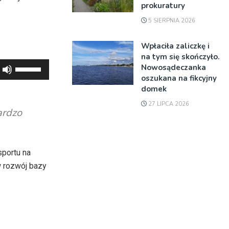
prokuratury
5 SIERPNIA 2026
Wpłaciła zaliczkę i
na tym się skończyło.
Używaj
Nowosądeczanka
oszukana na fikcyjny
strzałek
domek
do
27 LIPCA 2026
góry
ardzo
oraz
do
dołu
portu na
aby
w rozwój bazy
zwiększyć
lub
zmniejszyć
głośność.