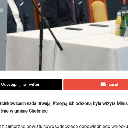
Udostępnij na Twitter
Email
owicach nadal trwają. Kolejną ich odsłoną była wizyta Minist
aśnie w gminie Chełmiec.
zez samorząd powiatu nowosądeckiego odpowiedniego wniosku,