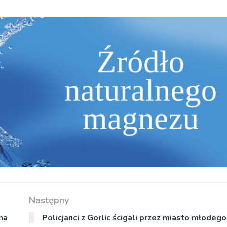
Następny
 na
Policjanci z Gorlic ścigali przez miasto młodeg