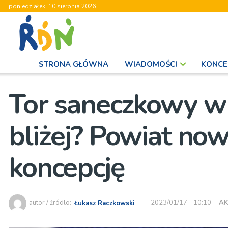
poniedziałek, 10 sierpnia 2026
STRONA GŁÓWNA
WIADOMOŚCI
KONCE
Tor saneczkowy w
bliżej? Powiat no
koncepcję
autor / źródło:
Łukasz Raczkowski
2023/01/17 - 10:10
-
AK