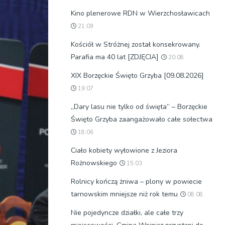
Kino plenerowe RDN w Wierzchosławicach
21:09
Kościół w Stróżnej został konsekrowany.
Parafia ma 40 lat [ZDJĘCIA]
20:08
XIX Borzęckie Święto Grzyba [09.08.2026]
19:07
„Dary lasu nie tylko od święta” – Borzęckie
Święto Grzyba zaangażowało całe sołectwa
18:06
Ciało kobiety wyłowione z Jeziora
Rożnowskiego
15:03
Rolnicy kończą żniwa – plony w powiecie
tarnowskim mniejsze niż rok temu
08:08
Nie pojedyncze działki, ale całe trzy