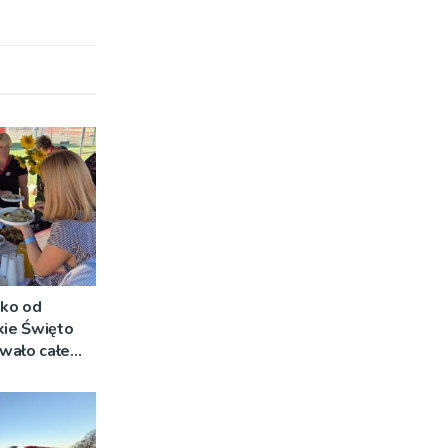
lko od
kie Święto
wało całe