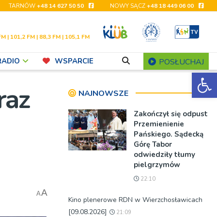
TARNÓW
+48 14 627 50 50
NOWY SĄCZ
+48 18 449 06 00
FM | 101,2 FM | 88,3 FM | 105,1 FM
RADIO
WSPARCIE
POSŁUCHAJ
Ot
raz
NAJNOWSZE
Zakończył się odpust
Przemienienie
Pańskiego. Sądecką
Górę Tabor
odwiedziły tłumy
pielgrzymów
22:10
A
A
Kino plenerowe RDN w Wierzchosławicach
[09.08.2026]
21:09