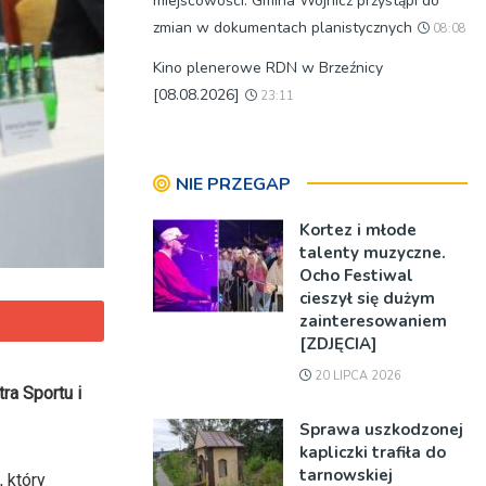
miejscowości. Gmina Wojnicz przystąpi do
zmian w dokumentach planistycznych
08:08
Kino plenerowe RDN w Brzeźnicy
[08.08.2026]
23:11
NIE PRZEGAP
Kortez i młode
talenty muzyczne.
Ocho Festiwal
cieszył się dużym
zainteresowaniem
[ZDJĘCIA]
20 LIPCA 2026
ra Sportu i
Sprawa uszkodzonej
kapliczki trafiła do
tarnowskiej
 który