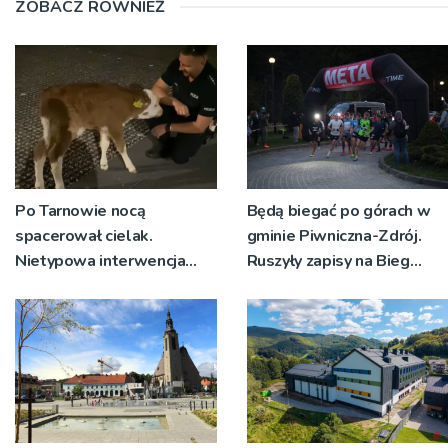
ZOBACZ RÓWNIEŻ
Po Tarnowie nocą
Będą biegać po górach w
spacerował cielak.
gminie Piwniczna-Zdrój.
Nietypowa interwencja
Ruszyły zapisy na Bieg
policji
Ryśca