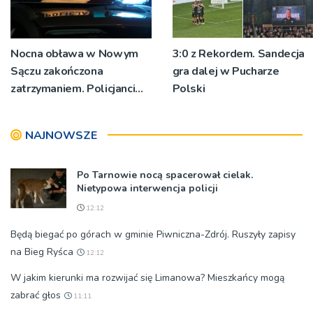
Nocna obława w Nowym
3:0 z Rekordem. Sandecja
Sączu zakończona
gra dalej w Pucharze
zatrzymaniem. Policjanci
Polski
ustalają jak doszło do
dźgnięcia 31-letniego
NAJNOWSZE
mężczyzny
Po Tarnowie nocą spacerował cielak.
Nietypowa interwencja policji
12:12
Będą biegać po górach w gminie Piwniczna-Zdrój. Ruszyły zapisy
na Bieg Ryśca
12:12
W jakim kierunki ma rozwijać się Limanowa? Mieszkańcy mogą
zabrać głos
11:11