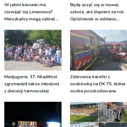
W jakim kierunki ma
Będą uczyć się w nowej
rozwijać się Limanowa?
szkole, ale dopiero za rok.
Mieszkańcy mogą zabrać
Opóźnienie w oddaniu
głos
nowej podstawówki w
Rytrze
Medjugorie. 37. Mladifest
Zderzenie karetki z
zgromadził także młodzież
osobówką na DK 75. Jedna
z diecezji tarnowskiej
osoba poszkodowana