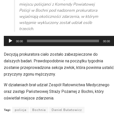
miejscu policjanci z Komendy Powiatowej
Policji w Bochni pod nadzorem prokuratora
wyjaśniają okoliczności zdarzenia, w którym
wstępnie wykluczony został udział osób
trzecich.
Odtwarzacz
00:00
00:00
plików
dźwiękowych
Decyzją prokuratora ciało zostało zabezpieczone do
dalszych badań. Prawdopodobnie na początku tygodnia
zostanie przeprowadzona sekcja zwłok, która powinna ustalić
przyczyny zgonu mężczyzny.
W działaniach brał udział Zespół Ratownictwa Medycznego
oraz zastęp Państwowej Straży Pożarnej z Bochni, który
oświetlał miejsce zdarzenia.
Tagi:
policja
Bochnia
Daniel Bułatowicz