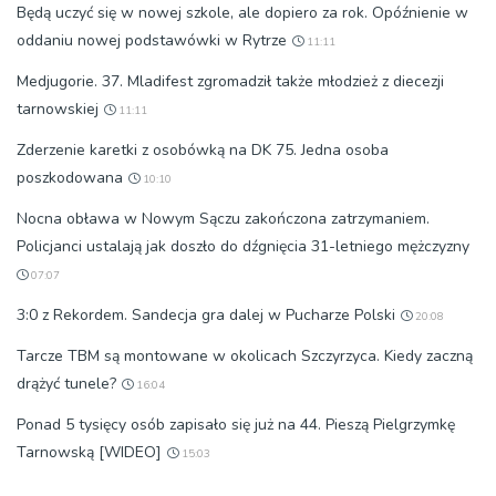
Będą uczyć się w nowej szkole, ale dopiero za rok. Opóźnienie w
oddaniu nowej podstawówki w Rytrze
11:11
Medjugorie. 37. Mladifest zgromadził także młodzież z diecezji
tarnowskiej
11:11
Zderzenie karetki z osobówką na DK 75. Jedna osoba
poszkodowana
10:10
Nocna obława w Nowym Sączu zakończona zatrzymaniem.
Policjanci ustalają jak doszło do dźgnięcia 31-letniego mężczyzny
07:07
3:0 z Rekordem. Sandecja gra dalej w Pucharze Polski
20:08
Tarcze TBM są montowane w okolicach Szczyrzyca. Kiedy zaczną
drążyć tunele?
16:04
Ponad 5 tysięcy osób zapisało się już na 44. Pieszą Pielgrzymkę
Tarnowską [WIDEO]
15:03