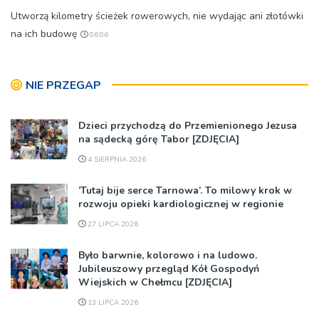
Utworzą kilometry ścieżek rowerowych, nie wydając ani złotówki
na ich budowę
06:06
NIE PRZEGAP
Dzieci przychodzą do Przemienionego Jezusa
na sądecką górę Tabor [ZDJĘCIA]
4 SIERPNIA 2026
’Tutaj bije serce Tarnowa’. To milowy krok w
rozwoju opieki kardiologicznej w regionie
27 LIPCA 2026
Było barwnie, kolorowo i na ludowo.
Jubileuszowy przegląd Kół Gospodyń
Wiejskich w Chełmcu [ZDJĘCIA]
13 LIPCA 2026