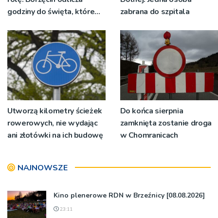
godziny do święta, które
zabrana do szpitala
wyrosło na tradycji
pokoleń
Utworzą kilometry ścieżek
Do końca sierpnia
rowerowych, nie wydając
zamknięta zostanie droga
ani złotówki na ich budowę
w Chomranicach
NAJNOWSZE
Kino plenerowe RDN w Brzeźnicy [08.08.2026]
23:11