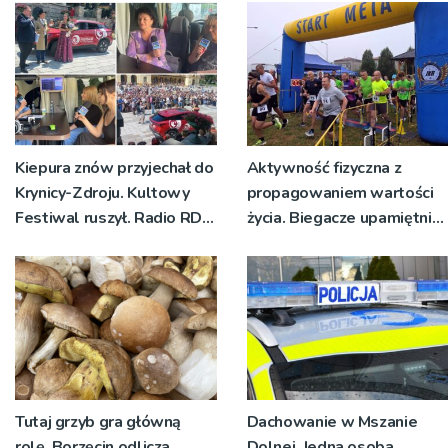
Kiepura znów przyjechał do
Aktywność fizyczna z
Krynicy-Zdroju. Kultowy
propagowaniem wartości
Festiwal ruszył. Radio RDN
życia. Biegacze upamiętnili
nadawało program na
św. Maksymiliana Kolbego
żywo [ZDJĘCIA]
Tutaj grzyb gra główną
Dachowanie w Mszanie
rolę. Borzęcin odlicza
Dolnej. Jedna osoba