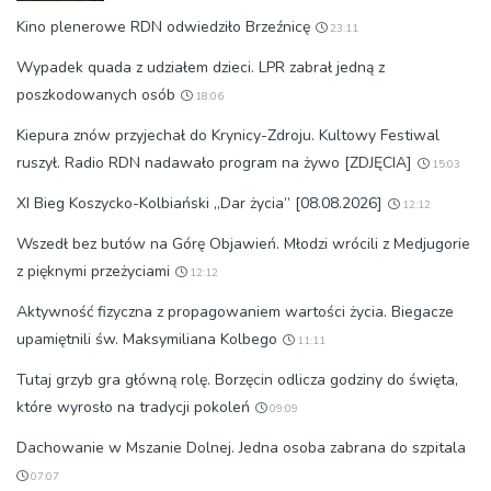
Kino plenerowe RDN odwiedziło Brzeźnicę
23:11
Wypadek quada z udziałem dzieci. LPR zabrał jedną z
poszkodowanych osób
18:06
Kiepura znów przyjechał do Krynicy-Zdroju. Kultowy Festiwal
ruszył. Radio RDN nadawało program na żywo [ZDJĘCIA]
15:03
XI Bieg Koszycko-Kolbiański „Dar życia” [08.08.2026]
12:12
Wszedł bez butów na Górę Objawień. Młodzi wrócili z Medjugorie
z pięknymi przeżyciami
12:12
Aktywność fizyczna z propagowaniem wartości życia. Biegacze
upamiętnili św. Maksymiliana Kolbego
11:11
Tutaj grzyb gra główną rolę. Borzęcin odlicza godziny do święta,
które wyrosło na tradycji pokoleń
09:09
Dachowanie w Mszanie Dolnej. Jedna osoba zabrana do szpitala
07:07