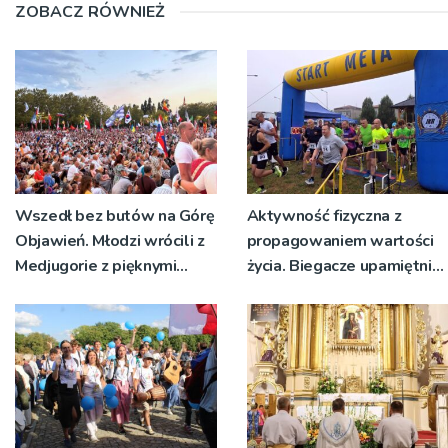
ZOBACZ RÓWNIEŻ
Wszedł bez butów na Górę
Aktywność fizyczna z
Objawień. Młodzi wrócili z
propagowaniem wartości
Medjugorie z pięknymi
życia. Biegacze upamiętnili
przeżyciami
św. Maksymiliana Kolbego