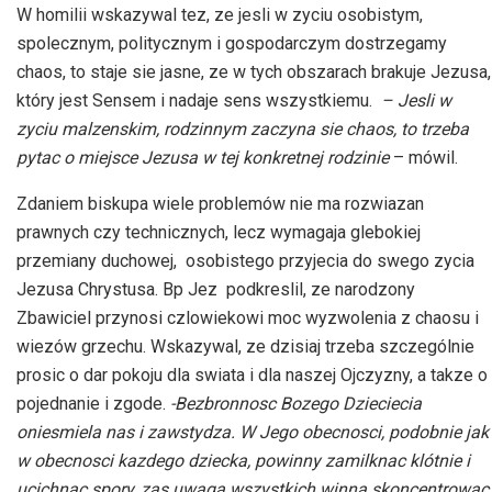
W homilii wskazywal tez, ze jesli w zyciu osobistym,
spolecznym, politycznym i gospodarczym dostrzegamy
chaos, to staje sie jasne, ze w tych obszarach brakuje Jezusa,
który jest Sensem i nadaje sens wszystkiemu.
– Jesli w
zyciu malzenskim, rodzinnym zaczyna sie chaos, to trzeba
pytac o miejsce Jezusa w tej konkretnej rodzinie
– mówil.
Zdaniem biskupa wiele problemów nie ma rozwiazan
prawnych czy technicznych, lecz wymagaja glebokiej
przemiany duchowej, osobistego przyjecia do swego zycia
Jezusa Chrystusa. Bp Jez podkreslil, ze narodzony
Zbawiciel przynosi czlowiekowi moc wyzwolenia z chaosu i
wiezów grzechu. Wskazywal, ze dzisiaj trzeba szczególnie
prosic o dar pokoju dla swiata i dla naszej Ojczyzny, a takze o
pojednanie i zgode.
-Bezbronnosc Bozego Dzieciecia
oniesmiela nas i zawstydza. W Jego obecnosci, podobnie jak
w obecnosci kazdego dziecka, powinny zamilknac klótnie i
ucichnac spory, zas uwaga wszystkich winna skoncentrowac