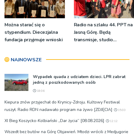
Można starać się o
Radio na szlaku 44. PPT na
stypendium. Diecezjalna
Jasną Górę. Będą
fundacja przyjmuje wnioski
transmisje, studio
pielgrzymkowe,
pozdrowienia
NAJNOWSZE
Wypadek quada z udziałem dzieci. LPR zabrał
jedną z poszkodowanych osób
18:06
Kiepura znów przyjechał do Krynicy-Zdroju. Kultowy Festiwal
ruszył. Radio RDN nadawało program na żywo [ZDJĘCIA]
15:03
XI Bieg Koszycko-Kolbiański „Dar życia” [08.08.2026]
12:12
Wszedł bez butów na Górę Objawień. Młodzi wrócili z Medjugorie