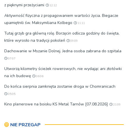
z pięknymi przeżyciami
12:12
Aktywność fizyczna z propagowaniem wartości życia. Biegacze
upamiętnili św. Maksymiliana Kolbego
11:11
Tutaj grzyb gra główną rolę. Borzęcin odlicza godziny do święta,
które wyrosło na tradycji pokoleń
09:09
Dachowanie w Mszanie Dolnej. Jedna osoba zabrana do szpitala
07:07
Utworzą kilometry ścieżek rowerowych, nie wydając ani złotówki
na ich budowę
06:06
Do końca sierpnia zamknięta zostanie droga w Chomranicach
05:05
Kino plenerowe na boisku KS Metal Tarnów [07.08.2026]
21:09
NIE PRZEGAP