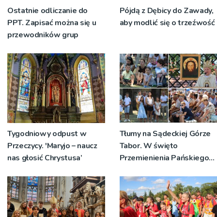
Ostatnie odliczanie do
Pójdą z Dębicy do Zawady,
PPT. Zapisać można się u
aby modlić się o trzeźwość
przewodników grup
Tygodniowy odpust w
Tłumy na Sądeckiej Górze
Przeczycy. 'Maryjo – naucz
Tabor. W święto
nas głosić Chrystusa’
Przemienienia Pańskiego
bp Jeż przypominał o
znaczeniu Sakramentów
[ZDJĘCIA]