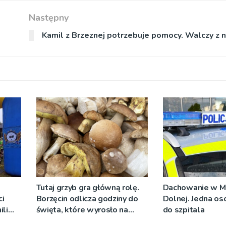
Następny
Kamil z Brzeznej potrzebuje pomocy. Walczy 
Tutaj grzyb gra główną rolę.
Dachowanie w M
i
Borzęcin odlicza godziny do
Dolnej. Jedna os
ili
święta, które wyrosło na
do szpitala
go
tradycji pokoleń