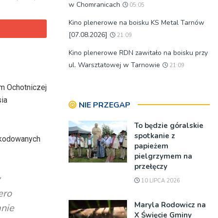
w Chomranicach
05:05
Kino plenerowe na boisku KS Metal Tarnów
[07.08.2026]
21:09
Kino plenerowe RDN zawitało na boisku przy
ul. Warsztatowej w Tarnowie
21:09
om Ochotniczej
sia
NIE PRZEGAP
To będzie góralskie
spotkanie z
szkodowanych
papieżem
pielgrzymem na
przełęczy
w
10 LIPCA 2026
ero
Maryla Rodowicz na
anie
X Święcie Gminy