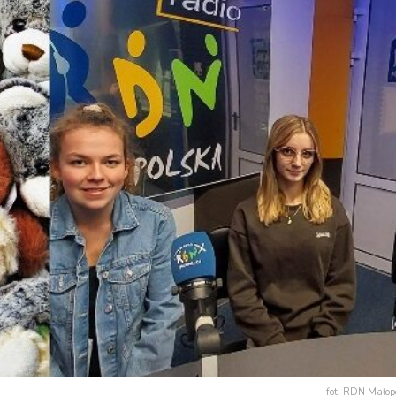
fot. RDN Małop