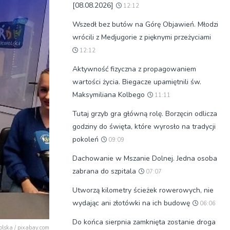
[08.08.2026]
12:12
Wszedł bez butów na Górę Objawień. Młodzi
wrócili z Medjugorie z pięknymi przeżyciami
12:12
Aktywność fizyczna z propagowaniem
wartości życia. Biegacze upamiętnili św.
Maksymiliana Kolbego
11:11
Tutaj grzyb gra główną rolę. Borzęcin odlicza
godziny do święta, które wyrosło na tradycji
pokoleń
09:09
Dachowanie w Mszanie Dolnej. Jedna osoba
zabrana do szpitala
07:07
Utworzą kilometry ścieżek rowerowych, nie
wydając ani złotówki na ich budowę
06:06
Do końca sierpnia zamknięta zostanie droga
olska / pixabay.com