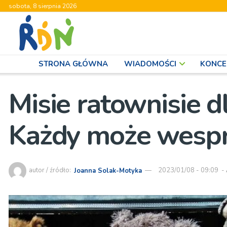
sobota, 8 sierpnia 2026
STRONA GŁÓWNA
WIADOMOŚCI
KONCE
Misie ratownisie d
Każdy może wespr
autor / źródło:
Joanna Solak-Motyka
2023/01/08 - 09:09
-