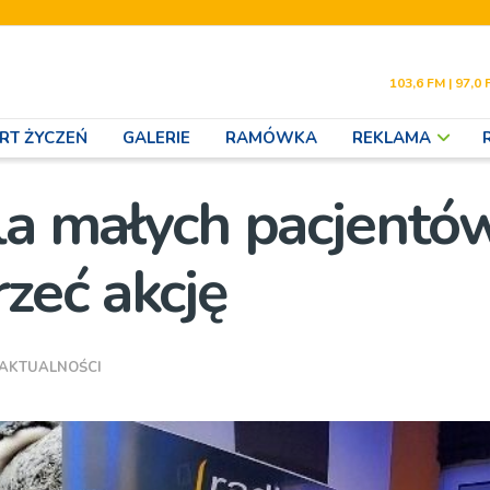
103,6 FM | 97,0 
RT ŻYCZEŃ
GALERIE
RAMÓWKA
REKLAMA
la małych pacjentó
zeć akcję
AKTUALNOŚCI