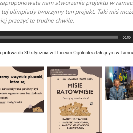
stra zaproponowała nam stworzenie projektu w ramac
h tej olimpiady tworzymy ten projekt. Taki miś moż
ej przeżyć te trudne chwile.
00:00
ka potrwa do 30 stycznia w I Liceum Ogólnokształcącym w Tarno