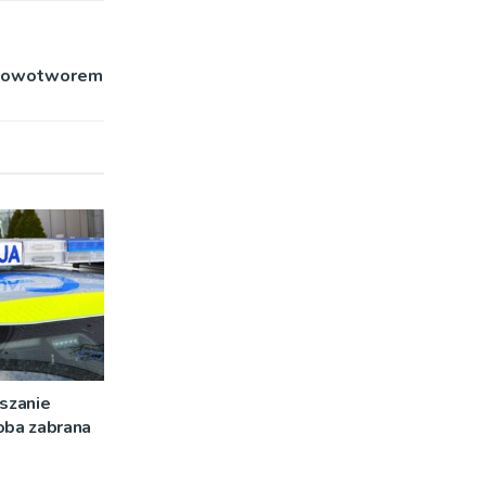
z nowotworem
szanie
oba zabrana