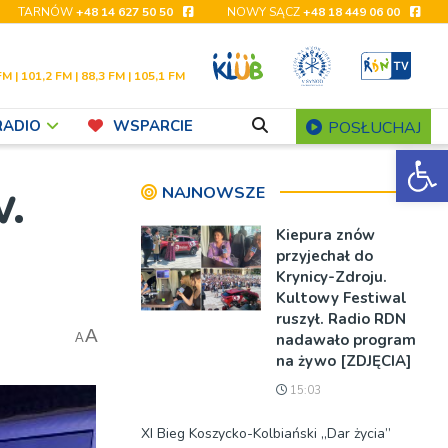
TARNÓW
+48 14 627 50 50
NOWY SĄCZ
+48 18 449 06 00
FM | 101,2 FM | 88,3 FM | 105,1 FM
RADIO
WSPARCIE
POSŁUCHAJ
Ot
w.
NAJNOWSZE
Kiepura znów
przyjechał do
Krynicy-Zdroju.
Kultowy Festiwal
ruszył. Radio RDN
A
nadawało program
A
na żywo [ZDJĘCIA]
15:03
XI Bieg Koszycko-Kolbiański „Dar życia”