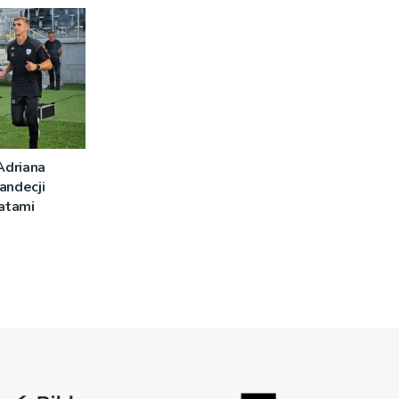
Adriana
andecji
latami