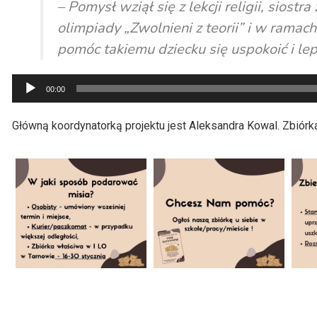
– Pomysł wziął się z lekcji religii, sio
olimpiady „Zwolnieni z teorii” i w ramac
pomóc takiemu dziecku się uspokoić i lepi
Odtwarzacz
00:00
plików
dźwiękowych
Główną koordynatorką projektu jest Aleksandra Kowal. Zbiór