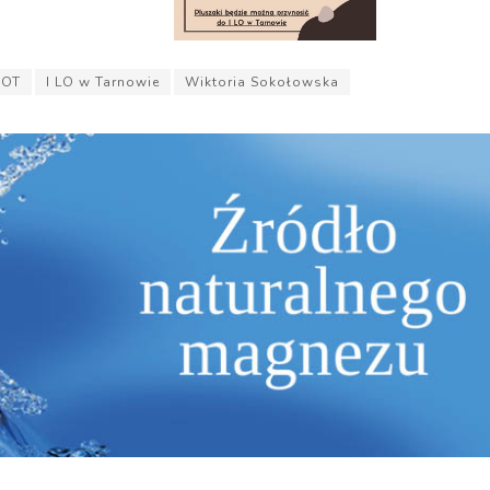
HOT
I LO w Tarnowie
Wiktoria Sokołowska