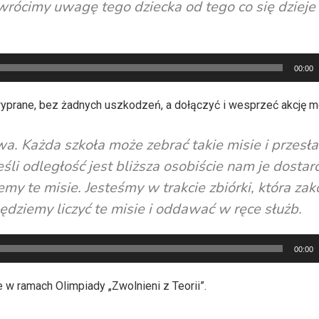
dwrócimy uwagę tego dziecka od tego co się dziej
00:00
yprane, bez żadnych uszkodzeń, a dołączyć i wesprzeć akcję m
wa. Każda szkoła może zebrać takie misie i przesł
śli odległość jest bliższa osobiście nam je dostarc
my te misie. Jesteśmy w trakcie zbiórki, która zak
ędziemy liczyć te misie i oddawać w ręce służb.
00:00
 w ramach Olimpiady „Zwolnieni z Teorii”.