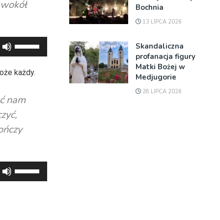
e wokół
Bochnia
13 LIPCA 2026
Używaj
Skandaliczna
strzałek
profanacja figury
Matki Bożej w
do
oże każdy.
Medjugorie
góry
28 LIPCA 2026
oraz
ać nam
do
zyć,
dołu
ończy
aby
zwiększyć
lub
Używaj
zmniejszyć
strzałek
głośność.
do
góry
oraz