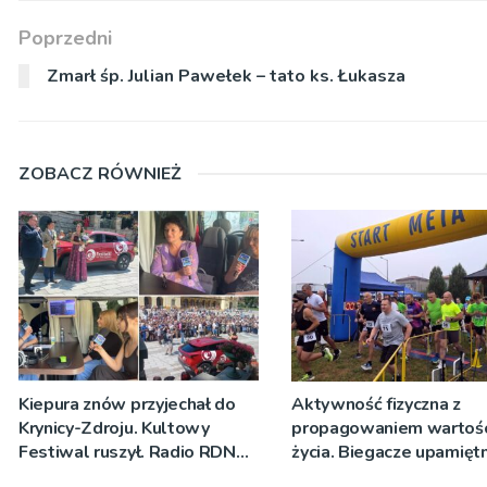
Poprzedni
Zmarł śp. Julian Pawełek – tato ks. Łukasza
ZOBACZ RÓWNIEŻ
Kiepura znów przyjechał do
Aktywność fizyczna z
Krynicy-Zdroju. Kultowy
propagowaniem wartośc
Festiwal ruszył. Radio RDN
życia. Biegacze upamiętn
nadawało program na żywo
św. Maksymiliana Kolbe