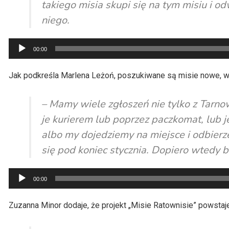
takiego misia skupi się na tym misiu i o
niego.
Odtwarzacz
00:00
plików
dźwiękowych
Jak podkreśla Marlena Leżoń, poszukiwane są misie nowe, w
– Mamy wiele zgłoszeń nie tylko z Tarno
je kurierem lub poprzez paczkomat, lub je
albo my dojedziemy na miejsce i odbierze
się pod koniec stycznia. Dopiero wtedy b
Odtwarzacz
00:00
plików
dźwiękowych
Zuzanna Minor dodaje, że projekt „Misie Ratownisie” powstaje