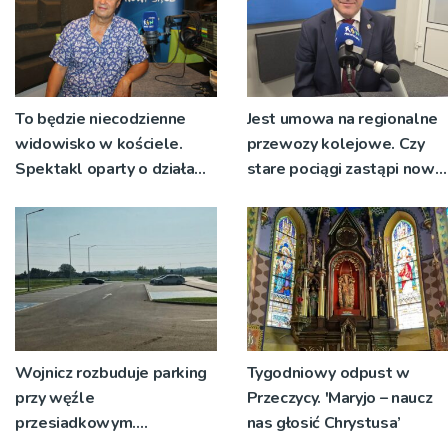
To będzie niecodzienne
Jest umowa na regionalne
widowisko w kościele.
przewozy kolejowe. Czy
Spektakl oparty o działa
stare pociągi zastąpi nowy
św. Teresy Wielkiej
tabor?
Wojnicz rozbuduje parking
Tygodniowy odpust w
przy węźle
Przeczycy. 'Maryjo – naucz
przesiadkowym.
nas głosić Chrystusa’
Powstanie ponad 60