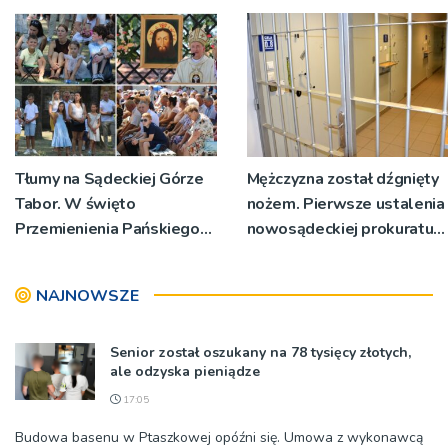
miejsc
Tłumy na Sądeckiej Górze
Mężczyzna został dźgnięty
Tabor. W święto
nożem. Pierwsze ustalenia
Przemienienia Pańskiego
nowosądeckiej prokuratury
bp Jeż przypominał o
w tej sprawie
znaczeniu Sakramentów
NAJNOWSZE
[ZDJĘCIA]
Senior został oszukany na 78 tysięcy złotych,
ale odzyska pieniądze
17:05
Budowa basenu w Ptaszkowej opóźni się. Umowa z wykonawcą