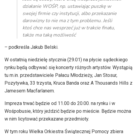
działanie WOŚP, np. ustawiając puszkę w
swojej firmie czy instytucji, albo przekazanie
darowizny to nie ma z tym problemu. Jeśli
ktoś chce nas wesprzeć już w trakcie finału,
także ma taką możliwość
– podkreśla Jakub Belski.
W ostatnią niedzielę stycznia (29.01) na płycie sądeckiego
rynku będą odbywać się koncerty różnych artystów. Wystąpią
tu m.in. przedstawiciele Pałacu Młodzieży, Jan
Stosur
,
Pozytywka, 33 trzysta,
Kruca
Banda oraz A
Thousands
Hills z
Jamesem
Macfarlanem
.
Impreza trwać będzie
od 11.00
do 20.00. na rynku i w
Wośp
obusie
, który jeździć będzie po mieście. Będzie można
w nim licytować przekazane przedmioty.
W tym roku Wielka Orkiestra Świątecznej Pomocy zbiera