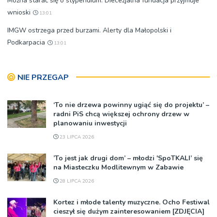
Można starać się o stypendium. Diecezjalna fundacja przyjmuje
wnioski
13:01
IMGW ostrzega przed burzami. Alerty dla Małopolski i
Podkarpacia
13:01
NIE PRZEGAP
‘To nie drzewa powinny ugiąć się do projektu’ –
radni PiS chcą większej ochrony drzew w
planowaniu inwestycji
23 LIPCA 2026
’To jest jak drugi dom’ – młodzi 'SpoTKALI’ się
na Miasteczku Modlitewnym w Zabawie
28 LIPCA 2026
Kortez i młode talenty muzyczne. Ocho Festiwal
cieszył się dużym zainteresowaniem [ZDJĘCIA]