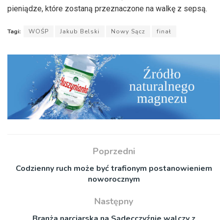
pieniądze, które zostaną przeznaczone na walkę z sepsą.
Tagi:
WOŚP
Jakub Belski
Nowy Sącz
finał
Poprzedni
Codzienny ruch może być trafionym postanowieniem
noworocznym
Następny
Branża narciarska na Sądecczyźnie walczy z