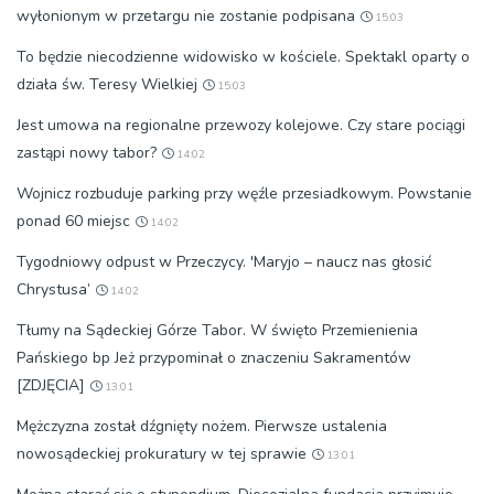
wyłonionym w przetargu nie zostanie podpisana
15:03
To będzie niecodzienne widowisko w kościele. Spektakl oparty o
działa św. Teresy Wielkiej
15:03
Jest umowa na regionalne przewozy kolejowe. Czy stare pociągi
zastąpi nowy tabor?
14:02
Wojnicz rozbuduje parking przy węźle przesiadkowym. Powstanie
ponad 60 miejsc
14:02
Tygodniowy odpust w Przeczycy. 'Maryjo – naucz nas głosić
Chrystusa’
14:02
Tłumy na Sądeckiej Górze Tabor. W święto Przemienienia
Pańskiego bp Jeż przypominał o znaczeniu Sakramentów
[ZDJĘCIA]
13:01
Mężczyzna został dźgnięty nożem. Pierwsze ustalenia
nowosądeckiej prokuratury w tej sprawie
13:01