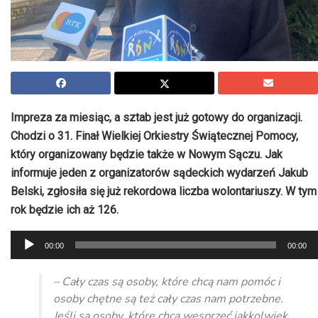
Impreza za miesiąc, a sztab jest już gotowy do organizacji.
Chodzi o 31. Finał Wielkiej Orkiestry Świątecznej Pomocy,
który organizowany będzie także w Nowym Sączu. Jak
informuje jeden z organizatorów sądeckich wydarzeń Jakub
Belski
, zgłosiła się już rekordowa liczba wolontariuszy. W tym
rok będzie ich aż 126.
Odtwarzacz
00:00
00:00
plików
dźwiękowych
– Cały czas są osoby, które chcą nam pomóc i
osoby chętne są też cały czas nam potrzebne.
Jeśli są osoby, które chcą wesprzeć jakkolwiek