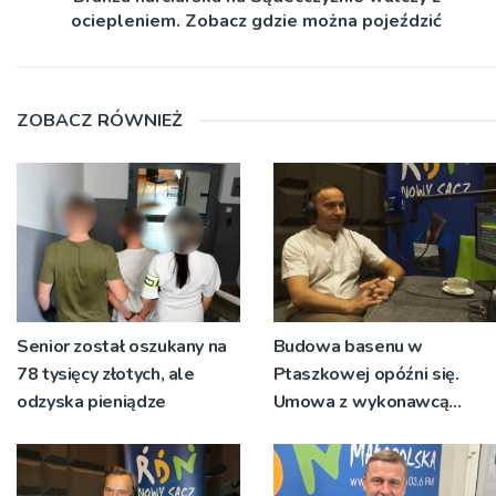
ociepleniem. Zobacz gdzie można pojeździć
ZOBACZ RÓWNIEŻ
Senior został oszukany na
Budowa basenu w
78 tysięcy złotych, ale
Ptaszkowej opóźni się.
odzyska pieniądze
Umowa z wykonawcą
wyłonionym w przetargu
nie zostanie podpisana