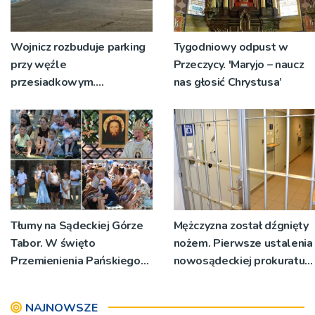
Wojnicz rozbuduje parking
Tygodniowy odpust w
przy węźle
Przeczycy. 'Maryjo – naucz
przesiadkowym.
nas głosić Chrystusa’
Powstanie ponad 60
miejsc
Tłumy na Sądeckiej Górze
Mężczyzna został dźgnięty
Tabor. W święto
nożem. Pierwsze ustalenia
Przemienienia Pańskiego
nowosądeckiej prokuratury
bp Jeż przypominał o
w tej sprawie
znaczeniu Sakramentów
NAJNOWSZE
[ZDJĘCIA]