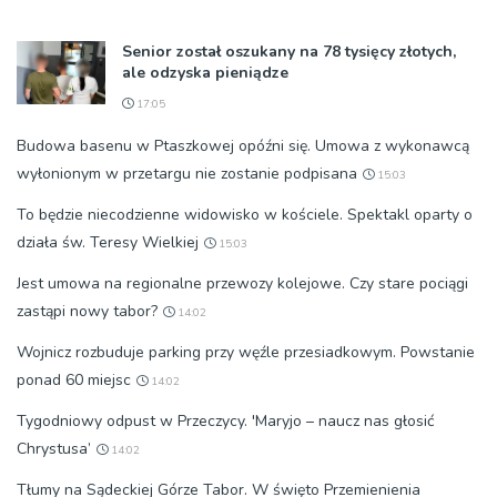
Senior został oszukany na 78 tysięcy złotych,
ale odzyska pieniądze
17:05
Budowa basenu w Ptaszkowej opóźni się. Umowa z wykonawcą
wyłonionym w przetargu nie zostanie podpisana
15:03
To będzie niecodzienne widowisko w kościele. Spektakl oparty o
działa św. Teresy Wielkiej
15:03
Jest umowa na regionalne przewozy kolejowe. Czy stare pociągi
zastąpi nowy tabor?
14:02
Wojnicz rozbuduje parking przy węźle przesiadkowym. Powstanie
ponad 60 miejsc
14:02
Tygodniowy odpust w Przeczycy. 'Maryjo – naucz nas głosić
Chrystusa’
14:02
Tłumy na Sądeckiej Górze Tabor. W święto Przemienienia