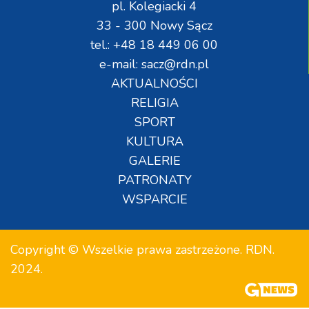
pl. Kolegiacki 4
33 - 300 Nowy Sącz
tel.: +48 18 449 06 00
e-mail: sacz@rdn.pl
AKTUALNOŚCI
RELIGIA
SPORT
KULTURA
GALERIE
PATRONATY
WSPARCIE
Copyright © Wszelkie prawa zastrzeżone. RDN.
2024.