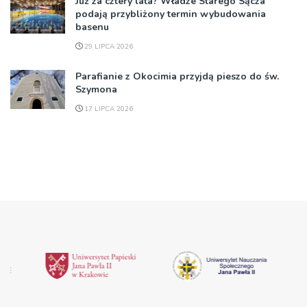
Już za cztery lata? Władze Starego Sącza
podają przybliżony termin wybudowania
basenu
29 LIPCA 2026
Parafianie z Okocimia przyjdą pieszo do św.
Szymona
17 LIPCA 2026