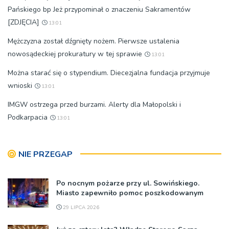
Pańskiego bp Jeż przypominał o znaczeniu Sakramentów
[ZDJĘCIA]
13:01
Mężczyzna został dźgnięty nożem. Pierwsze ustalenia
nowosądeckiej prokuratury w tej sprawie
13:01
Można starać się o stypendium. Diecezjalna fundacja przyjmuje
wnioski
13:01
IMGW ostrzega przed burzami. Alerty dla Małopolski i
Podkarpacia
13:01
NIE PRZEGAP
Po nocnym pożarze przy ul. Sowińskiego.
Miasto zapewniło pomoc poszkodowanym
29 LIPCA 2026