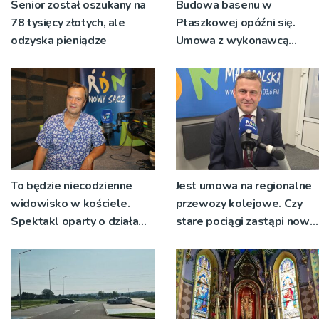
Senior został oszukany na
Budowa basenu w
78 tysięcy złotych, ale
Ptaszkowej opóźni się.
odzyska pieniądze
Umowa z wykonawcą
wyłonionym w przetargu
nie zostanie podpisana
To będzie niecodzienne
Jest umowa na regionalne
widowisko w kościele.
przewozy kolejowe. Czy
Spektakl oparty o działa
stare pociągi zastąpi nowy
św. Teresy Wielkiej
tabor?