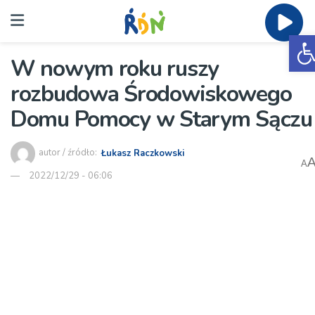
O
W nowym roku ruszy
rozbudowa Środowiskowego
Domu Pomocy w Starym Sączu
autor / źródło:
Łukasz Raczkowski
A
2022/12/29 - 06:06