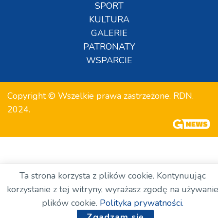
SPORT
KULTURA
GALERIE
PATRONATY
WSPARCIE
Copyright © Wszelkie prawa zastrzeżone. RDN.
2024.
Ta strona korzysta z plików cookie. Kontynuując
korzystanie z tej witryny, wyrażasz zgodę na używani
plików cookie.
Polityka prywatności.
Zgadzam się