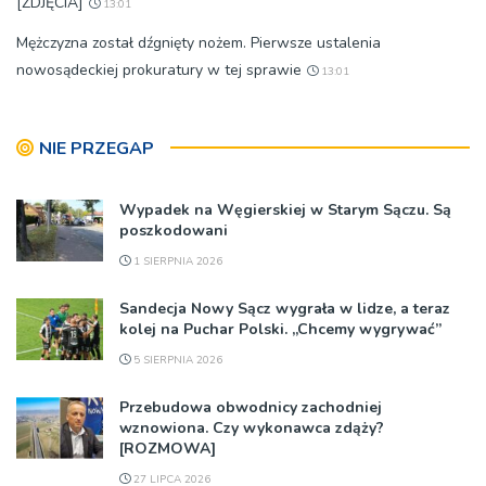
[ZDJĘCIA]
13:01
Mężczyzna został dźgnięty nożem. Pierwsze ustalenia
nowosądeckiej prokuratury w tej sprawie
13:01
NIE PRZEGAP
Wypadek na Węgierskiej w Starym Sączu. Są
poszkodowani
1 SIERPNIA 2026
Sandecja Nowy Sącz wygrała w lidze, a teraz
kolej na Puchar Polski. „Chcemy wygrywać”
5 SIERPNIA 2026
Przebudowa obwodnicy zachodniej
wznowiona. Czy wykonawca zdąży?
[ROZMOWA]
27 LIPCA 2026