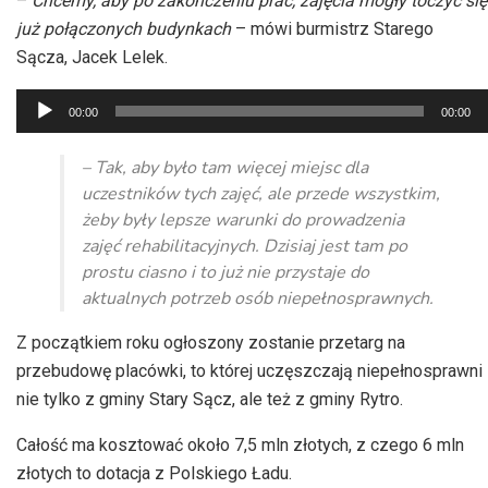
–
Chcemy, aby po zakończeniu prac, zajęcia mogły toczyć się
już połączonych budynkach
– mówi burmistrz Starego
Sącza, Jacek Lelek.
Odtwarzacz
00:00
00:00
plików
dźwiękowych
– Tak, aby było tam więcej miejsc dla
uczestników tych zajęć, ale przede wszystkim,
żeby były lepsze warunki do prowadzenia
zajęć rehabilitacyjnych. Dzisiaj jest tam po
prostu ciasno i to już nie przystaje do
aktualnych potrzeb osób niepełnosprawnych.
Z początkiem roku ogłoszony zostanie przetarg na
przebudowę placówki, to której uczęszczają niepełnosprawni
nie tylko z gminy Stary Sącz, ale też z gminy Rytro.
Całość ma kosztować około 7,5 mln złotych, z czego 6 mln
złotych to dotacja z Polskiego Ładu.