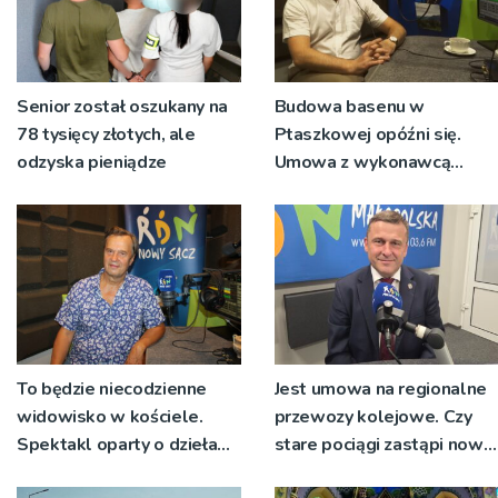
Senior został oszukany na
Budowa basenu w
78 tysięcy złotych, ale
Ptaszkowej opóźni się.
odzyska pieniądze
Umowa z wykonawcą
wyłonionym w przetargu
nie zostanie podpisana
To będzie niecodzienne
Jest umowa na regionalne
widowisko w kościele.
przewozy kolejowe. Czy
Spektakl oparty o dzieła
stare pociągi zastąpi nowy
św. Teresy Wielkiej
tabor?