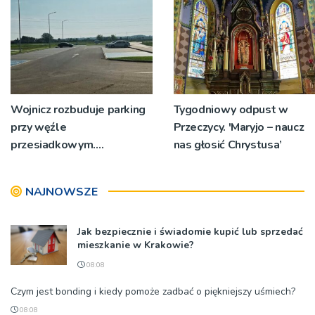
Wojnicz rozbuduje parking
Tygodniowy odpust w
przy węźle
Przeczycy. 'Maryjo – naucz
przesiadkowym.
nas głosić Chrystusa’
Powstanie ponad 60
miejsc
NAJNOWSZE
Jak bezpiecznie i świadomie kupić lub sprzedać
mieszkanie w Krakowie?
08:08
Czym jest bonding i kiedy pomoże zadbać o piękniejszy uśmiech?
08:08