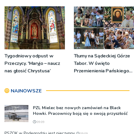
Tygodniowy odpust w
Tłumy na Sądeckiej Górze
Przeczycy. 'Maryjo – naucz
Tabor. W święto
nas głosić Chrystusa’
Przemienienia Pańskiego
bp Jeż przypominał o
znaczeniu Sakramentów
NAJNOWSZE
[ZDJĘCIA]
PZL Mielec bez nowych zamówień na Black
Howki. Pracownicy boją się o swoją przyszłość
09:09
PSZOK w Podegrodziu jest nieczynny
09:09