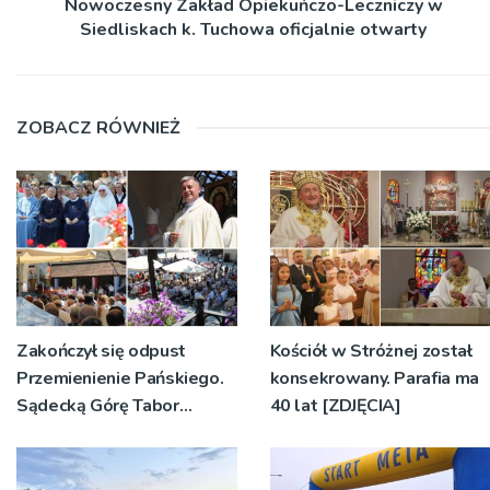
Nowoczesny Zakład Opiekuńczo-Leczniczy w
Siedliskach k. Tuchowa oficjalnie otwarty
ZOBACZ RÓWNIEŻ
Zakończył się odpust
Kościół w Stróżnej został
Przemienienie Pańskiego.
konsekrowany. Parafia ma
Sądecką Górę Tabor
40 lat [ZDJĘCIA]
odwiedziły tłumy
pielgrzymów