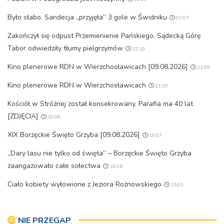
Było słabo. Sandecja „przyjęła” 3 gole w Świdniku
07:07
Zakończył się odpust Przemienienie Pańskiego. Sądecką Górę
Tabor odwiedziły tłumy pielgrzymów
22:10
Kino plenerowe RDN w Wierzchosławicach [09.08.2026]
21:09
Kino plenerowe RDN w Wierzchosławicach
21:09
Kościół w Stróżnej został konsekrowany. Parafia ma 40 lat
[ZDJĘCIA]
20:08
XIX Borzęckie Święto Grzyba [09.08.2026]
19:07
„Dary lasu nie tylko od święta” – Borzęckie Święto Grzyba
zaangażowało całe sołectwa
18:06
Ciało kobiety wyłowione z Jeziora Rożnowskiego
15:03
NIE PRZEGAP