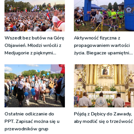
Wszedł bez butów na Górę
Aktywność fizyczna z
Objawień. Młodzi wrócili z
propagowaniem wartości
Medjugorie z pięknymi
życia. Biegacze upamiętnili
przeżyciami
św. Maksymiliana Kolbego
Ostatnie odliczanie do
Pójdą z Dębicy do Zawady,
PPT. Zapisać można się u
aby modlić się o trzeźwość
przewodników grup