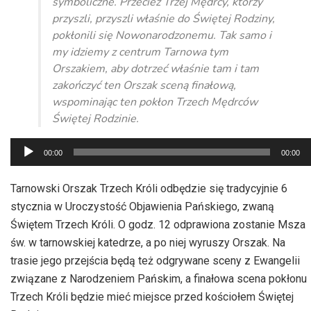
symboliczne. Przecież Trzej Mędrcy, którzy
przyszli, przyszli właśnie do Świętej Rodziny,
pokłonili się Nowonarodzonemu. Tak samo i
my idziemy z centrum Tarnowa tym
Orszakiem, aby dotrzeć właśnie tam i tam
zakończyć ten Orszak sceną finałową,
wspominając ten pokłon Trzech Mędrców
Świętej Rodzinie.
Odtwarzacz
00:00
00:00
plików
dźwiękowych
Tarnowski Orszak Trzech Króli odbędzie się tradycyjnie 6
stycznia w Uroczystość Objawienia Pańskiego, zwaną
Świętem Trzech Króli. O godz. 12 odprawiona zostanie Msza
św. w tarnowskiej katedrze, a po niej wyruszy Orszak. Na
trasie jego przejścia będą też odgrywane sceny z Ewangelii
związane z Narodzeniem Pańskim, a finałowa scena pokłonu
Trzech Króli będzie mieć miejsce przed kościołem Świętej