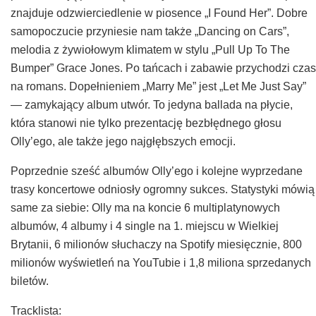
znajduje odzwierciedlenie w piosence „I Found Her”. Dobre
samopoczucie przyniesie nam także „Dancing on Cars”,
melodia z żywiołowym klimatem w stylu „Pull Up To The
Bumper” Grace Jones. Po tańcach i zabawie przychodzi czas
na romans. Dopełnieniem „Marry Me” jest „Let Me Just Say”
— zamykający album utwór. To jedyna ballada na płycie,
która stanowi nie tylko prezentację bezbłędnego głosu
Olly’ego, ale także jego najgłębszych emocji.
Poprzednie sześć albumów Olly’ego i kolejne wyprzedane
trasy koncertowe odniosły ogromny sukces. Statystyki mówią
same za siebie: Olly ma na koncie 6 multiplatynowych
albumów, 4 albumy i 4 single na 1. miejscu w Wielkiej
Brytanii, 6 milionów słuchaczy na Spotify miesięcznie, 800
milionów wyświetleń na YouTubie i 1,8 miliona sprzedanych
biletów.
Tracklista: