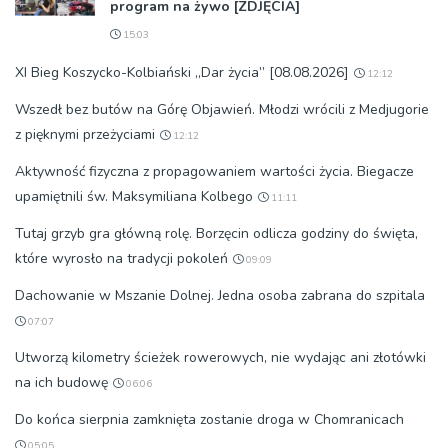
program na żywo [ZDJĘCIA]
15:03
XI Bieg Koszycko-Kolbiański „Dar życia” [08.08.2026]
12:12
Wszedł bez butów na Górę Objawień. Młodzi wrócili z Medjugorie
z pięknymi przeżyciami
12:12
Aktywność fizyczna z propagowaniem wartości życia. Biegacze
upamiętnili św. Maksymiliana Kolbego
11:11
Tutaj grzyb gra główną rolę. Borzęcin odlicza godziny do święta,
które wyrosło na tradycji pokoleń
09:09
Dachowanie w Mszanie Dolnej. Jedna osoba zabrana do szpitala
07:07
Utworzą kilometry ścieżek rowerowych, nie wydając ani złotówki
na ich budowę
06:06
Do końca sierpnia zamknięta zostanie droga w Chomranicach
05:05