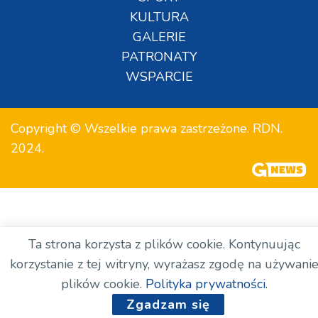
KULTURA
GALERIE
PATRONATY
WSPARCIE
Copyright © Wszelkie prawa zastrzeżone. RDN.
2024.
Ta strona korzysta z plików cookie. Kontynuując
korzystanie z tej witryny, wyrażasz zgodę na używani
plików cookie.
Polityka prywatności.
Zgadzam się