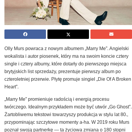
Olly Murs powraca z nowym albumem „Marry Me”. Angielski
wokalista i autor piosenek, który ma na swoim koncie cztery
single i cztery albumy, które dotarły do pierwszego miejsca
brytyjskich list sprzedaży, prezentuje pierwszy album po
czteroletniej przerwie. Płytę promuje singiel „Die Of A Broken
Heart”.
„Marry Me” promieniuje radością i energią procesu
twórczego. Idealnym przykładem może być utwór „Go Ghost”.
Żartobliwemu tekstowi towarzyszy produkcja w stylu lat 80.,
przypominając szczytowe momenty a-ha. W 2019 roku Murs
poznał swoją partnerkę — ta życiowa zmiana o 180 stopni