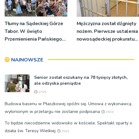
Tłumy na Sądeckiej Górze
Mężczyzna został dźgnięty
Tabor. W święto
nożem. Pierwsze ustalenia
Przemienienia Pańskiego
nowosądeckiej prokuratury
bp Jeż przypominał o
w tej sprawie
znaczeniu Sakramentów
NAJNOWSZE
[ZDJĘCIA]
Senior został oszukany na 78 tysięcy złotych,
ale odzyska pieniądze
17:05
Budowa basenu w Ptaszkowej opóźni się. Umowa z wykonawcą
wyłonionym w przetargu nie zostanie podpisana
15:03
To będzie niecodzienne widowisko w kościele. Spektakl oparty o
działa św. Teresy Wielkiej
15:03