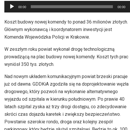
Odtwarzacz
00:00
00:00
plików
dźwiękowych
Koszt budowy nowej komendy to ponad 36 milionów złotych.
Głównym wykonawcą i koordynatorem inwestycji jest
Komenda Wojewódzka Policji w Krakowie.
W zeszłym roku powiat wykonał drogę technologiczną
prowadzącą na plac budowy nowej komendy. Koszt tych prac
wyniósł 350 tys. złotych.
Nad nowym układem komunikacyjnym powiat brzeski pracuje
już od dawna. GDDKiA zgodziła się na doprojektowanie węzła
drogowego, który pozwoli na wykonanie alternatywnego
wyjazdu od szpitala w kierunku południowym. Po prawie 40
latach szpital zyska aż trzy drogi dostępu, co zdecydowanie
skróci czas dojazdu karetek i zwiększy bezpieczeństwo.
Powstanie szerokie rondo, droga oraz kolejny zespół
parkingowy, który będzie służył szpitalowi. Będzie to ok. 100