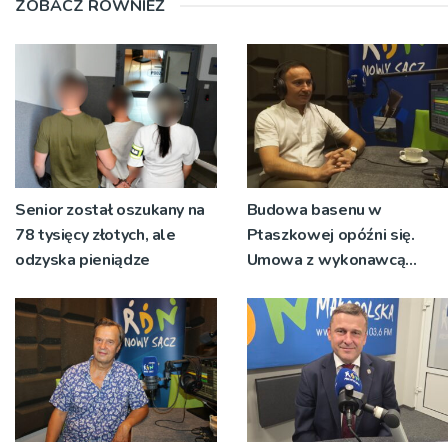
ZOBACZ RÓWNIEŻ
Senior został oszukany na
Budowa basenu w
78 tysięcy złotych, ale
Ptaszkowej opóźni się.
odzyska pieniądze
Umowa z wykonawcą
wyłonionym w przetargu
nie zostanie podpisana