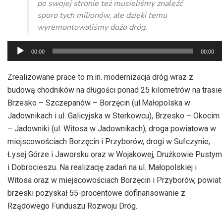
po swojej stronie też musieliśmy znaleźć
sporo tych milionów, ale dzięki temu
wyremontowaliśmy dużo dróg.
Odtwarzacz
00:00
00:00
plików
dźwiękowych
Zrealizowane prace to m.in. modernizacja dróg wraz z
budową chodników na długości ponad 25 kilometrów na trasie
Brzesko – Szczepanów – Borzęcin (ul.Małopolska w
Jadownikach i ul. Galicyjska w Sterkowcu), Brzesko – Okocim
– Jadowniki (ul. Witosa w Jadownikach), droga powiatowa w
miejscowościach Borzęcin i Przyborów, drogi w Sufczynie,
Łysej Górze i Jaworsku oraz w Wojakowej, Drużkowie Pustym
i Dobrocieszu. Na realizację zadań na ul. Małopolskiej i
Witosa oraz w miejscowościach Borzęcin i Przyborów, powiat
brzeski pozyskał 55-procentowe dofinansowanie z
Rządowego Funduszu Rozwoju Dróg.