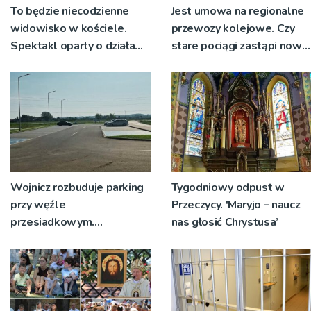
To będzie niecodzienne
Jest umowa na regionalne
widowisko w kościele.
przewozy kolejowe. Czy
Spektakl oparty o działa
stare pociągi zastąpi nowy
św. Teresy Wielkiej
tabor?
Wojnicz rozbuduje parking
Tygodniowy odpust w
przy węźle
Przeczycy. 'Maryjo – naucz
przesiadkowym.
nas głosić Chrystusa’
Powstanie ponad 60
miejsc