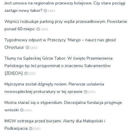
Jest umowa na regionalne przewozy kolejowe. Czy stare pociągi
zastąpi nowy tabor?
14:02
Wojnicz rozbuduje parking przy węźle przesiadkowym. Powstanie
ponad 60 miejsc
14:02
Tygodniowy odpust w Przeczycy. 'Maryjo – naucz nas głosić
Chrystusa’
14:02
Tłumy na Sądeckiej Górze Tabor. W święto Przemienienia
Pańskiego bp Jeż przypominał o znaczeniu Sakramentów
[ZDJĘCIA]
13:01
Mężczyzna został dźgnięty nożem. Pierwsze ustalenia
nowosądeckiej prokuratury w tej sprawie
13:01
Można starać się o stypendium. Diecezjalna fundacja przyjmuje
wnioski
13:01
IMGW ostrzega przed burzami. Alerty dla Małopolski i
Podkarpacia
13:01