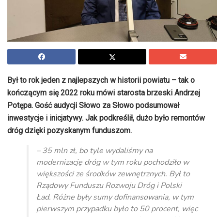
Był to rok jeden z najlepszych w historii powiatu – tak o
kończącym się 2022 roku mówi starosta brzeski Andrzej
Potępa. Gość audycji Słowo za Słowo podsumował
inwestycje i inicjatywy. Jak podkreślił, dużo było remontów
dróg dzięki pozyskanym funduszom.
– 35 mln zł, bo tyle wydaliśmy na
modernizację dróg w tym roku pochodziło w
większości ze środków zewnętrznych. Był to
Rządowy Funduszu Rozwoju Dróg i Polski
Ład. Różne były sumy dofinansowania, w tym
pierwszym przypadku było to 50 procent, więc