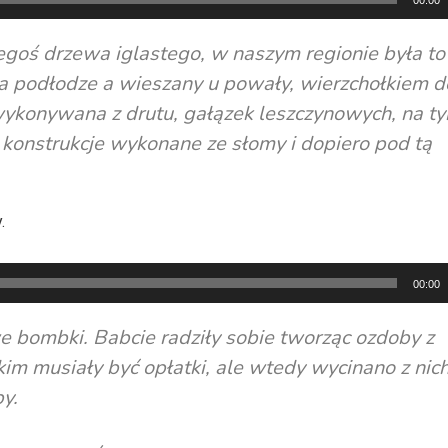
00:00
iegoś drzewa iglastego, w naszym regionie była to
 na podłodze a wieszany u powały, wierzchołkiem d
 wykonywana z drutu, gałązek leszczynowych, na t
o konstrukcje wykonane ze słomy i dopiero pod tą
.
00:00
owe bombki. Babcie
radziły sobie tworząc ozdoby z
im musiały być opłatki, ale wtedy wycinano z nich
y.