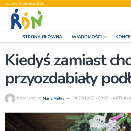
sobota, 8 sierpnia 2026
STRONA GŁÓWNA
WIADOMOŚCI
KONCE
Kiedyś zamiast ch
przyozdabiały podł
autor / źródło:
Maria Mółka
2022/12/25 - 09:09
-
AKTUALN