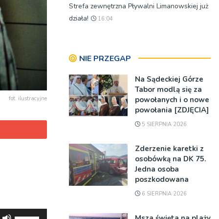
Strefa zewnętrzna Pływalni Limanowskiej już
działa!
16:04
NIE PRZEGAP
Na Sądeckiej Górze
Tabor modlą się za
powołanych i o nowe
fot. ilustracyjne
powołania [ZDJĘCIA]
5 SIERPNIA 2026
Zderzenie karetki z
osobówką na DK 75.
Jedna osoba
poszkodowana
6 SIERPNIA 2026
Używaj
Msza święta na plaży