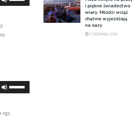
strzałek
i piękne świadectwo
wiary. Młodzi wciąż
do
chętnie wyjeżdżają
góry
o
na oazy
oraz
ym
5 SIERPNIA 2026
do
dołu
aby
zwiększyć
lub
zmniejszyć
Używaj
głośność.
strzałek
do
góry
 np.
oraz
do
dołu