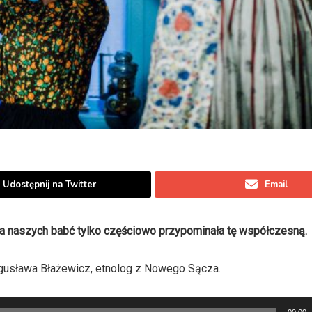
Udostępnij na Twitter
Email
nka naszych babć tylko częściowo przypominała tę współczesną.
usława Błażewicz, etnolog z Nowego Sącza.