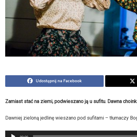
Udostępnij na Facebook
Zamiast stać na ziemi, podwieszano ją u sufitu. Dawna choi
Dawniej zieloną jedlinę wieszano pod
sufitami – tłumaczy
Bog
Odtwarzacz