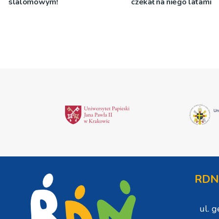
slalomowym!
czekał na niego latami
RDN
ul. 