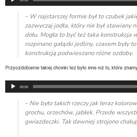
00:00
plików
dźwiękowych
– W najstarszej formie był to czubek jak
zazwyczaj jodła, który nie był stawiany
dołu. Mogła to być też taka konstrukcja
rozpinano gałązki jedliny, czasem były t
konstrukcją podwieszano różne ozdoby.
Przyozdobienie takiej choinki też było inne niż to, które znamy
Odtwarzacz
00:00
plików
dźwiękowych
– Nie było takich rzeczy jak teraz kolor
grochu,
orzechów, jabłek. Przede wszystk
gwiazdeczki. Tak dawniej strojono chałup