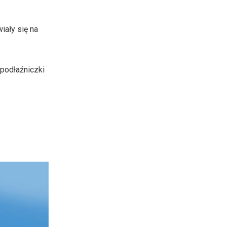
aby
zwiększyć
iały się na
lub
zmniejszyć
głośność.
podłaźniczki