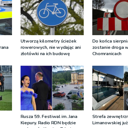
Utworzą kilometry ścieżek
Do końca sierpni
rana
rowerowych, nie wydając ani
zostanie droga 
złotówki na ich budowę
Chomranicach
Rusza 59. Festiwal im. Jana
Strefa zewnętrz
Kiepury. Radio RDN będzie
Limanowskiej już 