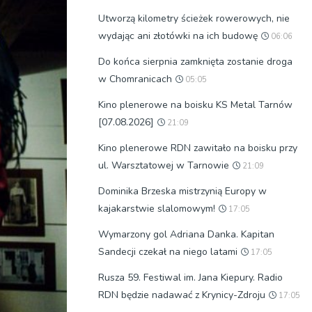
Utworzą kilometry ścieżek rowerowych, nie
wydając ani złotówki na ich budowę
06:06
Do końca sierpnia zamknięta zostanie droga
w Chomranicach
05:05
Kino plenerowe na boisku KS Metal Tarnów
[07.08.2026]
21:09
Kino plenerowe RDN zawitało na boisku przy
ul. Warsztatowej w Tarnowie
21:09
Dominika Brzeska mistrzynią Europy w
kajakarstwie slalomowym!
17:05
Wymarzony gol Adriana Danka. Kapitan
Sandecji czekał na niego latami
17:05
Rusza 59. Festiwal im. Jana Kiepury. Radio
RDN będzie nadawać z Krynicy-Zdroju
17:05