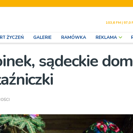
103,6 FM | 97,0 
RT ŻYCZEŃ
GALERIE
RAMÓWKA
REKLAMA
oinek, sądeckie do
aźniczki
OŚCI