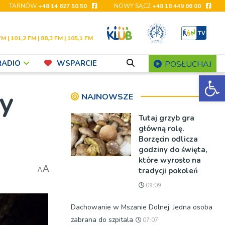
TARNÓW
+48 14 627 50 50
NOWY SĄCZ
+48 18 449 06 00
FM | 101,2 FM | 88,3 FM | 105,1 FM
RADIO
WSPARCIE
POSŁUCHAJ
Ot
my
NAJNOWSZE
Tutaj grzyb gra
główną rolę.
Borzęcin odlicza
godziny do święta,
które wyrosło na
A
tradycji pokoleń
A
09:09
Dachowanie w Mszanie Dolnej. Jedna osoba
zabrana do szpitala
07:07