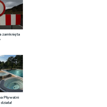
a zamknięta
w
na Pływalni
działa!