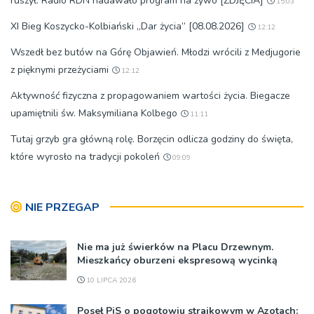
ruszył. Radio RDN nadawało program na żywo [ZDJĘCIA]
15:03
XI Bieg Koszycko-Kolbiański „Dar życia” [08.08.2026]
12:12
Wszedł bez butów na Górę Objawień. Młodzi wrócili z Medjugorie
z pięknymi przeżyciami
12:12
Aktywność fizyczna z propagowaniem wartości życia. Biegacze
upamiętnili św. Maksymiliana Kolbego
11:11
Tutaj grzyb gra główną rolę. Borzęcin odlicza godziny do święta,
które wyrosło na tradycji pokoleń
09:09
NIE PRZEGAP
Nie ma już świerków na Placu Drzewnym.
Mieszkańcy oburzeni ekspresową wycinką
10 LIPCA 2026
Poseł PiS o pogotowiu strajkowym w Azotach: