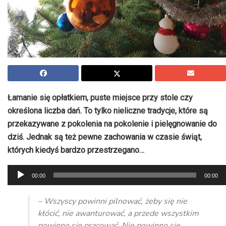
Łamanie się opłatkiem, puste miejsce przy stole czy
określona liczba dań. To tylko nieliczne tradycje, które są
przekazywane z pokolenia na pokolenie i pielęgnowanie do
dziś. Jednak są też pewne zachowania w czasie świąt,
których kiedyś bardzo przestrzegano…
Odtwarzacz
00:00
00:00
plików
dźwiękowych
– Wszyscy powinni pilnować, żeby się nie
kłócić, nie awanturować, a przede wszystkim
powinno się pracować. Nie powinno się