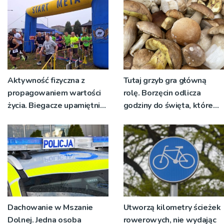
żywo [ZDJĘCIA]
Aktywność fizyczna z
Tutaj grzyb gra główną
propagowaniem wartości
rolę. Borzęcin odlicza
życia. Biegacze upamiętnili
godziny do święta, które
św. Maksymiliana Kolbego
wyrosło na tradycji
pokoleń
Dachowanie w Mszanie
Utworzą kilometry ścieżek
Dolnej. Jedna osoba
rowerowych, nie wydając