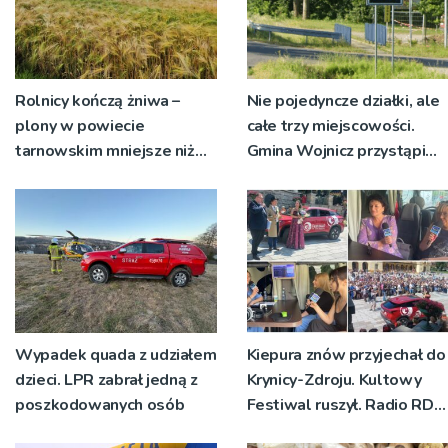
Rolnicy kończą żniwa –
Nie pojedyncze działki, ale
plony w powiecie
całe trzy miejscowości.
tarnowskim mniejsze niż
Gmina Wojnicz przystąpi
rok temu
do zmian w dokumentach
planistycznych
Wypadek quada z udziałem
Kiepura znów przyjechał do
dzieci. LPR zabrał jedną z
Krynicy-Zdroju. Kultowy
poszkodowanych osób
Festiwal ruszył. Radio RDN
nadawało program na