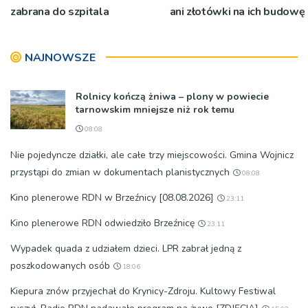
zabrana do szpitala
ani złotówki na ich budowę
NAJNOWSZE
Rolnicy kończą żniwa – plony w powiecie
tarnowskim mniejsze niż rok temu
08:08
Nie pojedyncze działki, ale całe trzy miejscowości. Gmina Wojnicz
przystąpi do zmian w dokumentach planistycznych
08:08
Kino plenerowe RDN w Brzeźnicy [08.08.2026]
23:11
Kino plenerowe RDN odwiedziło Brzeźnicę
23:11
Wypadek quada z udziałem dzieci. LPR zabrał jedną z
poszkodowanych osób
18:06
Kiepura znów przyjechał do Krynicy-Zdroju. Kultowy Festiwal