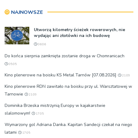
NAJNOWSZE
Utworzą kilometry ścieżek rowerowych, nie
wydając ani złotówki na ich budowę
06:06
Do końca sierpnia zamknięta zostanie droga w Chomranicach
05:05
Kino plenerowe na boisku KS Metal Tarnów [07.08.2026]
21:09
Kino plenerowe RDN zawitało na boisku przy ul. Warsztatowej w
Tarnowie
21:09
Dominika Brzeska mistrzynią Europy w kajakarstwie
slalomowym!
17:05
Wymarzony gol Adriana Danka. Kapitan Sandecji czekał na niego
latami
17:05