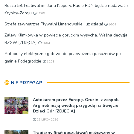
Rusza 59. Festiwal im. Jana Kiepury. Radio RDN będzie nadawać z
Krynicy-Zdroju
17:05
Strefa zewnętrzna Pływalni Limanowskiej już działa!
16:04
Zalew Klimkówka w powiecie gorlickim wysycha. Ważna decyzja
RZGW [ZDJĘCIA]
16:04
Autobusy elektryczne gotowe do przewożenia pasażerów po
gminie Podegrodzie
15:03
NIE PRZEGAP
Autokarem przez Europę. Gruzini z zespołu
Argineti mają wielką przygodę na Święcie
Dzieci Gór [ZDJĘCIA]
22 LIPCA 2026
Tragiczny finał poszukiwań mężczyzny w