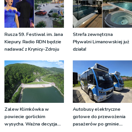
Rusza 59. Festiwal im. Jana
Strefa zewnętrzna
Kiepury. Radio RDN będzie
Pływalni Limanowskiej już
nadawać z Krynicy-Zdroju
działa!
Zalew Klimkówka w
Autobusy elektryczne
powiecie gorlickim
gotowe do przewożenia
wysycha. Ważna decyzja
pasażerów po gminie
RZGW [ZDJĘCIA]
Podegrodzie