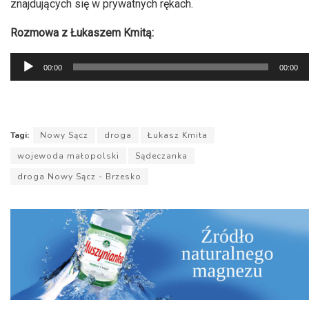
znajdujących się w prywatnych rękach.
Rozmowa z Łukaszem Kmitą:
Odtwarzacz
00:00
00:00
plików
dźwiękowych
Tagi:
Nowy Sącz
droga
Łukasz Kmita
wojewoda małopolski
Sądeczanka
droga Nowy Sącz - Brzesko