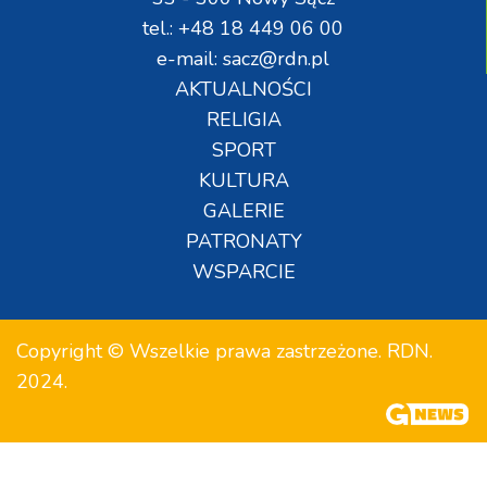
tel.: +48 18 449 06 00
e-mail: sacz@rdn.pl
AKTUALNOŚCI
RELIGIA
SPORT
KULTURA
GALERIE
PATRONATY
WSPARCIE
Copyright © Wszelkie prawa zastrzeżone. RDN.
2024.