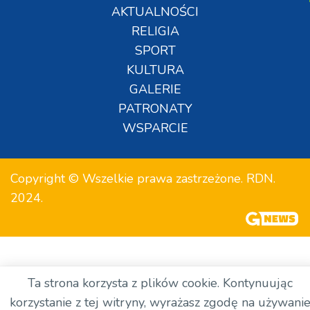
AKTUALNOŚCI
RELIGIA
SPORT
KULTURA
GALERIE
PATRONATY
WSPARCIE
Copyright © Wszelkie prawa zastrzeżone. RDN.
2024.
Ta strona korzysta z plików cookie. Kontynuując
korzystanie z tej witryny, wyrażasz zgodę na używani