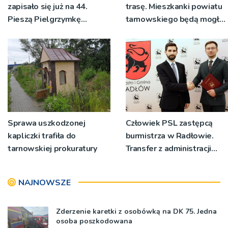
zapisało się już na 44.
trasę. Mieszkanki powiatu
Pieszą Pielgrzymkę
tarnowskiego będą mogły
Tarnowską [WIDEO]
wykonać bezpłatne
badania
Sprawa uszkodzonej
Człowiek PSL zastępcą
kapliczki trafiła do
burmistrza w Radłowie.
tarnowskiej prokuratury
Transfer z administracji
rządowej do
samorządowej
NAJNOWSZE
Zderzenie karetki z osobówką na DK 75. Jedna
osoba poszkodowana