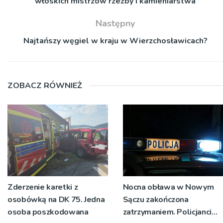
włoskich mistrzów rzeźby i kamieniarstwa
Następny
Najtańszy węgiel w kraju w Wierzchosławicach?
ZOBACZ RÓWNIEŻ
Zderzenie karetki z
Nocna obława w Nowym
osobówką na DK 75. Jedna
Sączu zakończona
osoba poszkodowana
zatrzymaniem. Policjanci