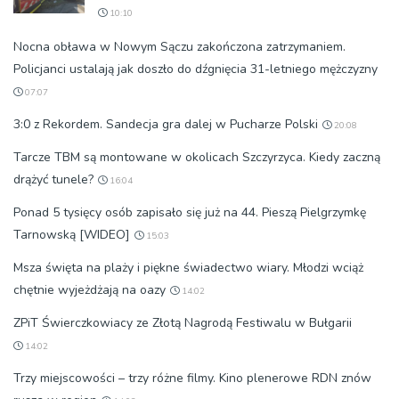
10:10
Nocna obława w Nowym Sączu zakończona zatrzymaniem.
Policjanci ustalają jak doszło do dźgnięcia 31-letniego mężczyzny
07:07
3:0 z Rekordem. Sandecja gra dalej w Pucharze Polski
20:08
Tarcze TBM są montowane w okolicach Szczyrzyca. Kiedy zaczną
drążyć tunele?
16:04
Ponad 5 tysięcy osób zapisało się już na 44. Pieszą Pielgrzymkę
Tarnowską [WIDEO]
15:03
Msza święta na plaży i piękne świadectwo wiary. Młodzi wciąż
chętnie wyjeżdżają na oazy
14:02
ZPiT Świerczkowiacy ze Złotą Nagrodą Festiwalu w Bułgarii
14:02
Trzy miejscowości – trzy różne filmy. Kino plenerowe RDN znów