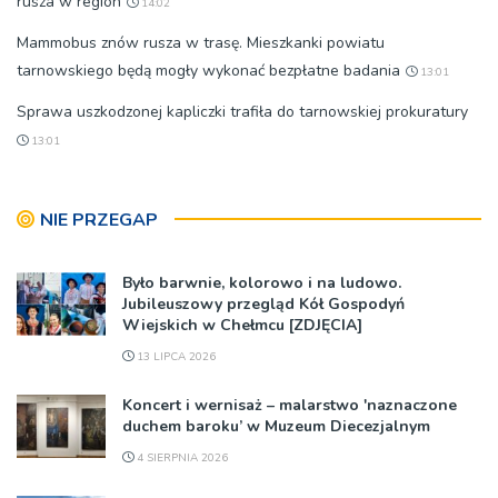
rusza w region
14:02
Mammobus znów rusza w trasę. Mieszkanki powiatu
tarnowskiego będą mogły wykonać bezpłatne badania
13:01
Sprawa uszkodzonej kapliczki trafiła do tarnowskiej prokuratury
13:01
NIE PRZEGAP
Było barwnie, kolorowo i na ludowo.
Jubileuszowy przegląd Kół Gospodyń
Wiejskich w Chełmcu [ZDJĘCIA]
13 LIPCA 2026
Koncert i wernisaż – malarstwo 'naznaczone
duchem baroku’ w Muzeum Diecezjalnym
4 SIERPNIA 2026