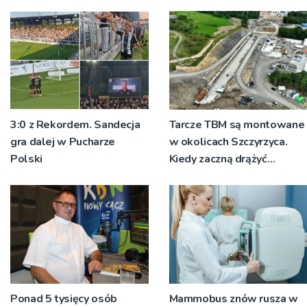
ustalają jak doszło do
dźgnięcia 31-letniego
mężczyzny
3:0 z Rekordem. Sandecja
Tarcze TBM są montowane
gra dalej w Pucharze
w okolicach Szczyrzyca.
Polski
Kiedy zaczną drążyć
tunele?
Ponad 5 tysięcy osób
Mammobus znów rusza w