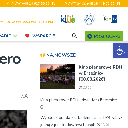
TARNÓW
+48 14 627 50 50
NOWY SĄCZ
+48 18 449 06 00
FM | 101,2 FM | 88,3 FM | 105,1 FM
RADIO
WSPARCIE
POSŁUCHAJ
Ot
ero
NAJNOWSZE
Kino plenerowe RDN
w Brzeźnicy
[08.08.2026]
23:11
A
A
Kino plenerowe RDN odwiedziło Brzeźnicę
23:11
Wypadek quada z udziałem dzieci. LPR zabrał
jedną z poszkodowanych osób
18:06