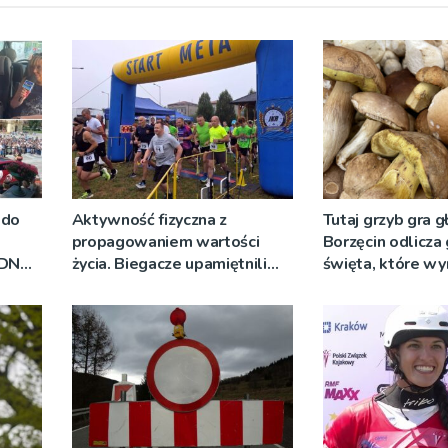
 do
Aktywność fizyczna z
Tutaj grzyb gra g
propagowaniem wartości
Borzęcin odlicza
RDN
życia. Biegacze upamiętnili
święta, które wy
ywo
św. Maksymiliana Kolbego
tradycji pokoleń