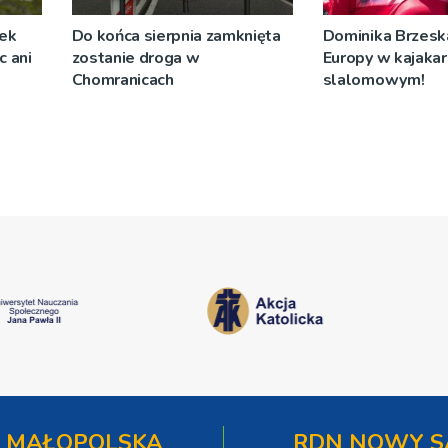
żek
Do końca sierpnia zamknięta
Dominika Brzeska
c ani
zostanie droga w
Europy w kajaka
Chomranicach
slalomowym!
 MAŁOPOLSKA
RDN NOWY S