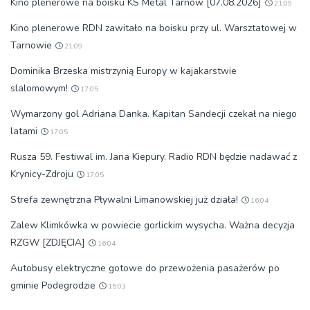
Kino plenerowe na boisku KS Metal Tarnów [07.08.2026]
21:09
Kino plenerowe RDN zawitało na boisku przy ul. Warsztatowej w
Tarnowie
21:09
Dominika Brzeska mistrzynią Europy w kajakarstwie
slalomowym!
17:05
Wymarzony gol Adriana Danka. Kapitan Sandecji czekał na niego
latami
17:05
Rusza 59. Festiwal im. Jana Kiepury. Radio RDN będzie nadawać z
Krynicy-Zdroju
17:05
Strefa zewnętrzna Pływalni Limanowskiej już działa!
16:04
Zalew Klimkówka w powiecie gorlickim wysycha. Ważna decyzja
RZGW [ZDJĘCIA]
16:04
Autobusy elektryczne gotowe do przewożenia pasażerów po
gminie Podegrodzie
15:03