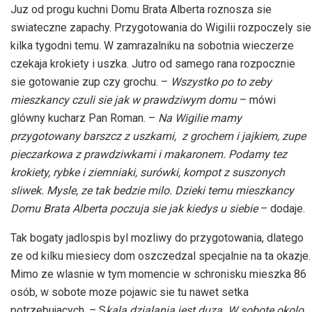
Juz od progu kuchni Domu Brata Alberta roznosza sie
swiateczne zapachy. Przygotowania do Wigilii rozpoczely sie
kilka tygodni temu. W zamrazalniku na sobotnia wieczerze
czekaja krokiety i uszka. Jutro od samego rana rozpocznie
sie gotowanie zup czy grochu. –
Wszystko po to zeby
mieszkancy czuli sie jak w prawdziwym domu
– mówi
glówny kucharz Pan Roman. –
Na Wigilie mamy
przygotowany barszcz z uszkami, z grochem i jajkiem, zupe
pieczarkowa z prawdziwkami i makaronem. Podamy tez
krokiety, rybke i ziemniaki, surówki, kompot z suszonych
sliwek. Mysle, ze tak bedzie milo. Dzieki temu mieszkancy
Domu Brata Alberta poczuja sie jak kiedys u siebie
– dodaje.
Tak bogaty jadlospis byl mozliwy do przygotowania, dlatego
ze od kilku miesiecy dom oszczedzal specjalnie na ta okazje.
Mimo ze wlasnie w tym momencie w schronisku mieszka 86
osób, w sobote moze pojawic sie tu nawet setka
potrzebujacych. – S
kala dzialania jest duza. W sobote okolo