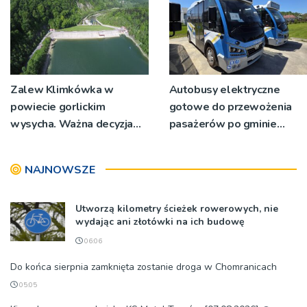
Zalew Klimkówka w
Autobusy elektryczne
powiecie gorlickim
gotowe do przewożenia
wysycha. Ważna decyzja
pasażerów po gminie
RZGW [ZDJĘCIA]
Podegrodzie
NAJNOWSZE
Utworzą kilometry ścieżek rowerowych, nie
wydając ani złotówki na ich budowę
06:06
Do końca sierpnia zamknięta zostanie droga w Chomranicach
05:05