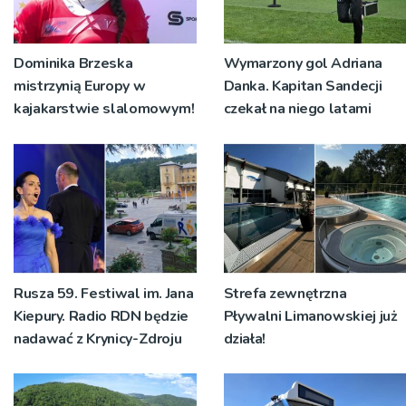
Dominika Brzeska
Wymarzony gol Adriana
mistrzynią Europy w
Danka. Kapitan Sandecji
kajakarstwie slalomowym!
czekał na niego latami
Rusza 59. Festiwal im. Jana
Strefa zewnętrzna
Kiepury. Radio RDN będzie
Pływalni Limanowskiej już
nadawać z Krynicy-Zdroju
działa!