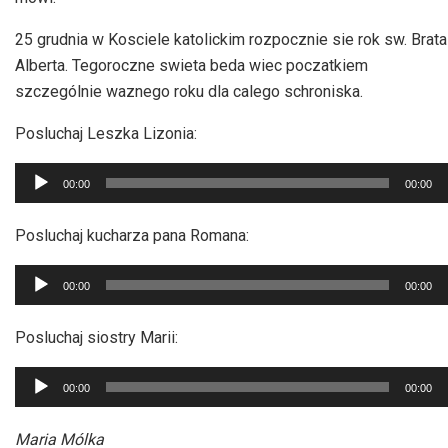
25 grudnia w Kosciele katolickim rozpocznie sie rok sw. Brata
Alberta. Tegoroczne swieta beda wiec poczatkiem
szczególnie waznego roku dla calego schroniska.
Posluchaj Leszka Lizonia:
Odtwarzacz
00:00
00:00
plików
dźwiękowych
Posluchaj kucharza pana Romana:
Odtwarzacz
00:00
00:00
plików
dźwiękowych
Posluchaj siostry Marii:
Odtwarzacz
00:00
00:00
plików
dźwiękowych
Maria Mólka