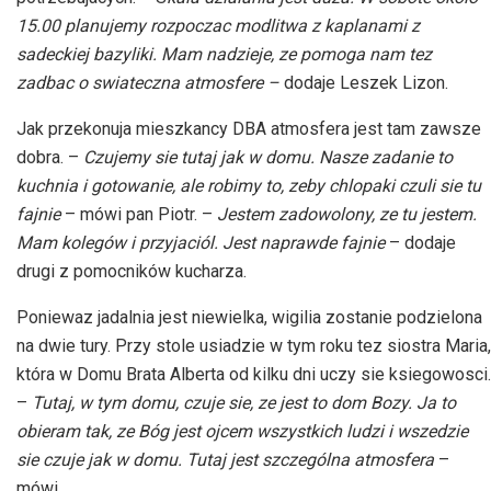
15.00 planujemy rozpoczac modlitwa z kaplanami z
sadeckiej bazyliki. Mam nadzieje, ze pomoga nam tez
zadbac o swiateczna atmosfere –
dodaje Leszek Lizon.
Jak przekonuja mieszkancy DBA atmosfera jest tam zawsze
dobra. –
Czujemy sie tutaj jak w domu. Nasze zadanie to
kuchnia i gotowanie, ale robimy to, zeby chlopaki czuli sie tu
fajnie
– mówi pan Piotr. –
Jestem zadowolony, ze tu jestem.
Mam kolegów i przyjaciól. Jest naprawde fajnie
– dodaje
drugi z pomocników kucharza.
Poniewaz jadalnia jest niewielka, wigilia zostanie podzielona
na dwie tury. Przy stole usiadzie w tym roku tez siostra Maria,
która w Domu Brata Alberta od kilku dni uczy sie ksiegowosci.
–
Tutaj, w tym domu, czuje sie, ze jest to dom Bozy. Ja to
obieram tak, ze Bóg jest ojcem wszystkich ludzi i wszedzie
sie czuje jak w domu. Tutaj jest szczególna atmosfera
–
mówi.