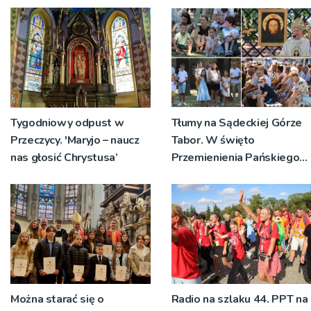
Tygodniowy odpust w
Tłumy na Sądeckiej Górze
Przeczycy. 'Maryjo – naucz
Tabor. W święto
nas głosić Chrystusa’
Przemienienia Pańskiego
bp Jeż przypominał o
znaczeniu Sakramentów
[ZDJĘCIA]
Można starać się o
Radio na szlaku 44. PPT na