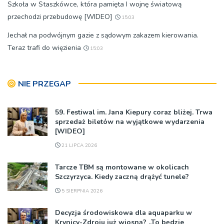
Szkoła w Staszkówce, która pamięta I wojnę światową
przechodzi przebudowę [WIDEO]
15:03
Jechał na podwójnym gazie z sądowym zakazem kierowania.
Teraz trafi do więzienia
15:03
NIE PRZEGAP
59. Festiwal im. Jana Kiepury coraz bliżej. Trwa
sprzedaż biletów na wyjątkowe wydarzenia
[WIDEO]
21 LIPCA 2026
Tarcze TBM są montowane w okolicach
Szczyrzyca. Kiedy zaczną drążyć tunele?
5 SIERPNIA 2026
Decyzja środowiskowa dla aquaparku w
Krynicy-Zdroju już wiosną? „To będzie