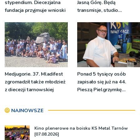
stypendium. Diecezjalna
Jasną Górę. Będą
fundacja przyjmuje wnioski
transmisje, studio
pielgrzymkowe,
pozdrowienia
Medjugorie. 37. Mladifest
Ponad 5 tysięcy osób
zgromadził także młodzież
zapisało się już na 44.
z diecezji tarnowskiej
Pieszą Pielgrzymkę
Tarnowską [WIDEO]
NAJNOWSZE
Kino plenerowe na boisku KS Metal Tarnów
[07.08.2026]