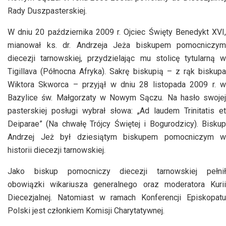
Rady Duszpasterskiej.
W dniu 20 października 2009 r. Ojciec Święty Benedykt XVI,
mianował ks. dr. Andrzeja Jeża biskupem pomocniczym
diecezji tarnowskiej, przydzielając mu stolicę tytularną w
Tigillava (Północna Afryka). Sakrę biskupią – z rąk biskupa
Wiktora Skworca – przyjął w dniu 28 listopada 2009 r. w
Bazylice św. Małgorzaty w Nowym Sączu. Na hasło swojej
pasterskiej posługi wybrał słowa: „Ad laudem Trinitatis et
Deiparae” (Na chwałę Trójcy Świętej i Bogurodzicy). Biskup
Andrzej Jeż był dziesiątym biskupem pomocniczym w
historii diecezji tarnowskiej.
Jako biskup pomocniczy diecezji tarnowskiej pełnił
obowiązki wikariusza generalnego oraz moderatora Kurii
Diecezjalnej. Natomiast w ramach Konferencji Episkopatu
Polski jest członkiem Komisji Charytatywnej.