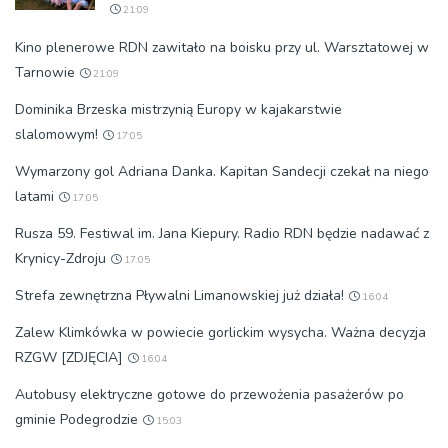
21:09
Kino plenerowe RDN zawitało na boisku przy ul. Warsztatowej w
Tarnowie
21:09
Dominika Brzeska mistrzynią Europy w kajakarstwie
slalomowym!
17:05
Wymarzony gol Adriana Danka. Kapitan Sandecji czekał na niego
latami
17:05
Rusza 59. Festiwal im. Jana Kiepury. Radio RDN będzie nadawać z
Krynicy-Zdroju
17:05
Strefa zewnętrzna Pływalni Limanowskiej już działa!
16:04
Zalew Klimkówka w powiecie gorlickim wysycha. Ważna decyzja
RZGW [ZDJĘCIA]
16:04
Autobusy elektryczne gotowe do przewożenia pasażerów po
gminie Podegrodzie
15:03