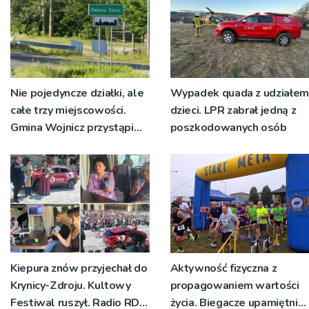
Nie pojedyncze działki, ale
Wypadek quada z udziałem
całe trzy miejscowości.
dzieci. LPR zabrał jedną z
Gmina Wojnicz przystąpi
poszkodowanych osób
do zmian w dokumentach
planistycznych
Kiepura znów przyjechał do
Aktywność fizyczna z
Krynicy-Zdroju. Kultowy
propagowaniem wartości
Festiwal ruszył. Radio RDN
życia. Biegacze upamiętnili