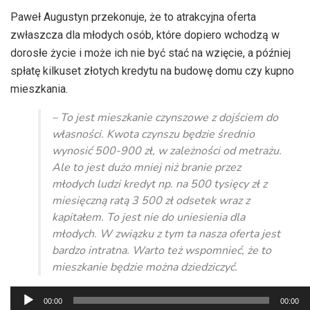
Paweł Augustyn przekonuje, że to atrakcyjna oferta
zwłaszcza dla młodych osób, które dopiero wchodzą w
dorosłe życie i może ich nie być stać na wzięcie, a później
spłatę kilkuset złotych kredytu na budowę domu czy kupno
mieszkania.
– To jest mieszkanie czynszowe z dojściem do
własności. Kwota czynszu będzie średnio
wynosić 500-900 zł, w zależności od metrażu.
Ale to jest dużo mniej niż branie przez
młodych ludzi kredyt np. na 500 tysięcy zł z
miesięczną ratą 3 500 zł odsetek wraz z
kapitałem. To jest nie do uniesienia dla
młodych. W związku z tym ta nasza oferta jest
bardzo intratna. Warto też wspomnieć, że to
mieszkanie będzie można dziedziczyć.
Odtwarzacz
00:00
00:00