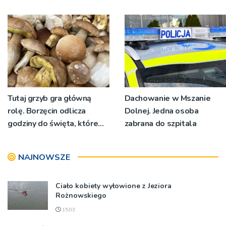
nadawało program na
św. Maksymiliana Kolbego
żywo [ZDJĘCIA]
Tutaj grzyb gra główną
Dachowanie w Mszanie
rolę. Borzęcin odlicza
Dolnej. Jedna osoba
godziny do święta, które
zabrana do szpitala
wyrosło na tradycji
pokoleń
NAJNOWSZE
Ciało kobiety wyłowione z Jeziora
Rożnowskiego
15:03