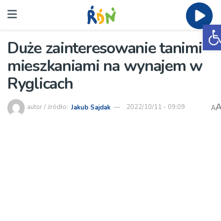
O
Duże zainteresowanie tanimi
mieszkaniami na wynajem w
Ryglicach
autor / źródło:
Jakub Sajdak
2022/10/11 - 09:09
A