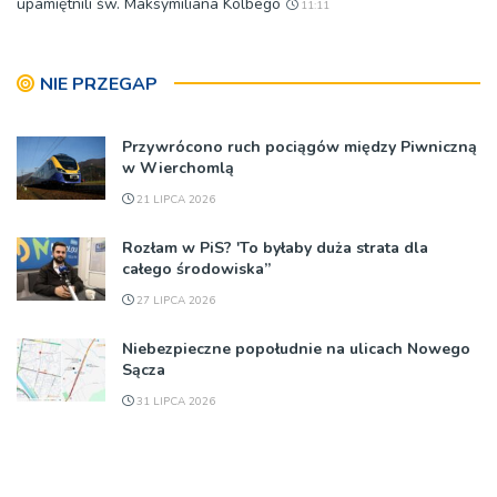
upamiętnili św. Maksymiliana Kolbego
11:11
NIE PRZEGAP
Przywrócono ruch pociągów między Piwniczną
w Wierchomlą
21 LIPCA 2026
Rozłam w PiS? 'To byłaby duża strata dla
całego środowiska”
27 LIPCA 2026
Niebezpieczne popołudnie na ulicach Nowego
Sącza
31 LIPCA 2026