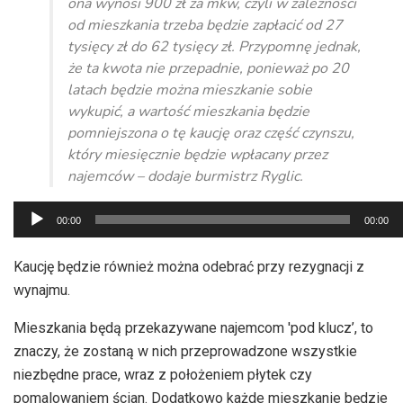
ona wynosi 900 zł za mkw, czyli w zależności
od mieszkania trzeba będzie zapłacić od 27
tysięcy zł do 62 tysięcy zł. Przypomnę jednak,
że ta kwota nie przepadnie, ponieważ po 20
latach będzie można mieszkanie sobie
wykupić, a wartość mieszkania będzie
pomniejszona o tę kaucję oraz część czynszu,
który miesięcznie będzie wpłacany przez
najemców – dodaje burmistrz Ryglic.
Odtwarzacz
00:00
00:00
plików
dźwiękowych
Kaucję będzie również można odebrać przy rezygnacji z
wynajmu.
Mieszkania będą przekazywane najemcom 'pod klucz’, to
znaczy, że zostaną w nich przeprowadzone wszystkie
niezbędne prace, wraz z położeniem płytek czy
pomalowaniem ścian. Dodatkowo każde mieszkanie będzie