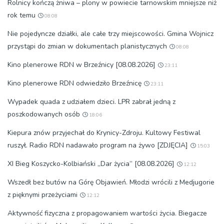
Rolnicy kończą żniwa – plony w powiecie tarnowskim mniejsze niż
rok temu
08:08
Nie pojedyncze działki, ale całe trzy miejscowości. Gmina Wojnicz
przystąpi do zmian w dokumentach planistycznych
08:08
Kino plenerowe RDN w Brzeźnicy [08.08.2026]
23:11
Kino plenerowe RDN odwiedziło Brzeźnicę
23:11
Wypadek quada z udziałem dzieci. LPR zabrał jedną z
poszkodowanych osób
18:06
Kiepura znów przyjechał do Krynicy-Zdroju. Kultowy Festiwal
ruszył. Radio RDN nadawało program na żywo [ZDJĘCIA]
15:03
XI Bieg Koszycko-Kolbiański „Dar życia” [08.08.2026]
12:12
Wszedł bez butów na Górę Objawień. Młodzi wrócili z Medjugorie
z pięknymi przeżyciami
12:12
Aktywność fizyczna z propagowaniem wartości życia. Biegacze