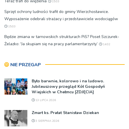
Teraz trafi do więzienia
15:03
Sprzęt ochrony ludności trafił do gminy Wierzchosławice.
Wyposażenie odebrali strażacy i przedstawiciele wodociągów
15:03
Będzie zmiana w tarnowskich strukturach PiS? Poseł Szczurek-
Żelazko: 'Ja skupiam się na pracy parlamentarzysty’
14:02
NIE PRZEGAP
Było barwnie, kolorowo i na ludowo.
Jubileuszowy przegląd Kół Gospodyń
Wiejskich w Chełmcu [ZDJĘCIA]
13 LIPCA 2026
Zmarł ks. Prałat Stanisław Dziekan
3 SIERPNIA 2026