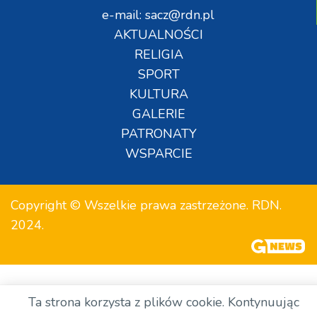
e-mail: sacz@rdn.pl
AKTUALNOŚCI
RELIGIA
SPORT
KULTURA
GALERIE
PATRONATY
WSPARCIE
Copyright © Wszelkie prawa zastrzeżone. RDN.
2024.
Ta strona korzysta z plików cookie. Kontynuując