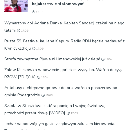
kajakarstwie slalomowym!
17:05
Wymarzony gol Adriana Danka. Kapitan Sandecji czekał na niego
latami
17:05
Rusza 59. Festiwal im. Jana Kiepury. Radio RDN będzie nadawać z
Krynicy-Zdroju
17:05
Strefa zewnętrzna Pływalni Limanowskiej już działa!
16:04
Zalew Klimkówka w powiecie gorlickim wysycha. Ważna decyzja
RZGW [ZDJĘCIA]
16:04
Autobusy elektryczne gotowe do przewożenia pasażerów po
gminie Podegrodzie
15:03
Szkoła w Staszkówce, która pamięta I wojnę światową
przechodzi przebudowę [WIDEO]
15:03
Jechał na podwójnym gazie z sądowym zakazem kierowania.