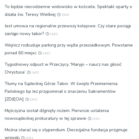
To będzie niecodzienne widowisko w kościele. Spektakl oparty o
działa św. Teresy Wielkiej
15:03
Jest umowa na regionalne przewozy kolejowe. Czy stare pociągi
zastąpi nowy tabor?
14:02
Wojnicz rozbuduje parking przy węźle przesiadkowym. Powstanie
ponad 60 miejsc
14:02
Tygodniowy odpust w Przeczycy. 'Maryjo – naucz nas głosić
Chrystusa’
14:02
Tłumy na Sądeckiej Górze Tabor. W święto Przemienienia
Pańskiego bp Jeż przypominał o znaczeniu Sakramentów
[ZDJĘCIA]
13:01
Mężczyzna został dźgnięty nożem. Pierwsze ustalenia
nowosądeckiej prokuratury w tej sprawie
13:01
Można starać się o stypendium. Diecezjalna fundacja przyjmuje
wnioski
13:01