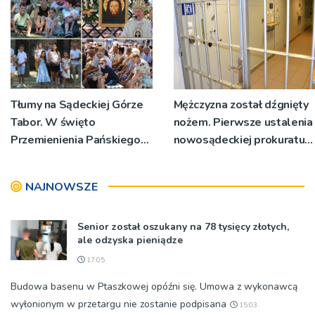
Tłumy na Sądeckiej Górze
Mężczyzna został dźgnięty
Tabor. W święto
nożem. Pierwsze ustalenia
Przemienienia Pańskiego
nowosądeckiej prokuratury
bp Jeż przypominał o
w tej sprawie
znaczeniu Sakramentów
NAJNOWSZE
[ZDJĘCIA]
Senior został oszukany na 78 tysięcy złotych,
ale odzyska pieniądze
17:05
Budowa basenu w Ptaszkowej opóźni się. Umowa z wykonawcą
wyłonionym w przetargu nie zostanie podpisana
15:03