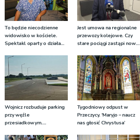
To będzie niecodzienne
Jest umowa na regionalne
widowisko w kościele.
przewozy kolejowe. Czy
Spektakl oparty o działa
stare pociągi zastąpi nowy
św. Teresy Wielkiej
tabor?
Wojnicz rozbuduje parking
Tygodniowy odpust w
przy węźle
Przeczycy. 'Maryjo – naucz
przesiadkowym.
nas głosić Chrystusa’
Powstanie ponad 60
miejsc