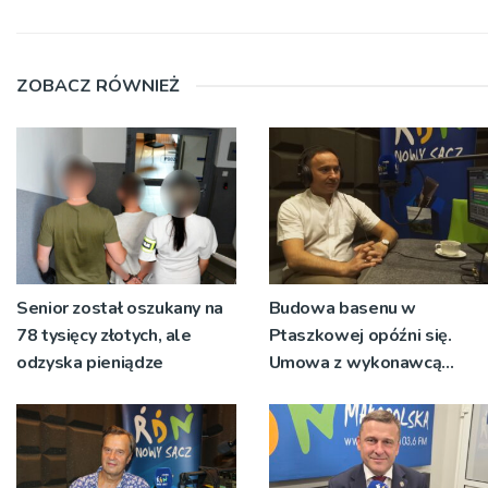
ZOBACZ RÓWNIEŻ
Senior został oszukany na
Budowa basenu w
78 tysięcy złotych, ale
Ptaszkowej opóźni się.
odzyska pieniądze
Umowa z wykonawcą
wyłonionym w przetargu
nie zostanie podpisana