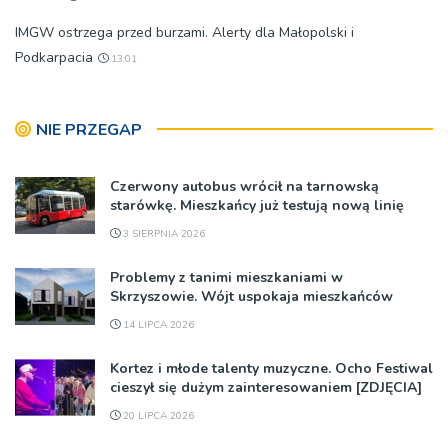
IMGW ostrzega przed burzami. Alerty dla Małopolski i
Podkarpacia
13:01
NIE PRZEGAP
Czerwony autobus wrócił na tarnowską
starówkę. Mieszkańcy już testują nową linię
3 SIERPNIA 2026
Problemy z tanimi mieszkaniami w
Skrzyszowie. Wójt uspokaja mieszkańców
14 LIPCA 2026
Kortez i młode talenty muzyczne. Ocho Festiwal
cieszył się dużym zainteresowaniem [ZDJĘCIA]
20 LIPCA 2026