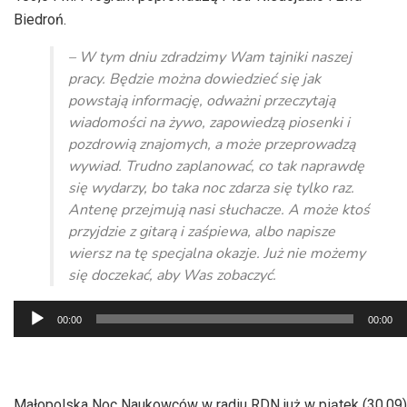
Biedroń.
– W tym dniu zdradzimy Wam tajniki naszej
pracy. Będzie można dowiedzieć się jak
powstają informację, odważni przeczytają
wiadomości na żywo, zapowiedzą piosenki i
pozdrowią znajomych, a może przeprowadzą
wywiad. Trudno zaplanować, co tak naprawdę
się wydarzy, bo taka noc zdarza się tylko raz.
Antenę przejmują nasi słuchacze. A może ktoś
przyjdzie z gitarą i zaśpiewa, albo napisze
wiersz na tę specjalna okazje. Już nie możemy
się doczekać, aby Was zobaczyć.
Odtwarzacz
00:00
00:00
plików
dźwiękowych
Małopolska Noc Naukowców w radiu RDN już w piątek (30.09)