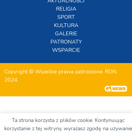
AKTUALNOŚCI
RELIGIA
SPORT
KULTURA
GALERIE
PATRONATY
WSPARCIE
Copyright © Wszelkie prawa zastrzeżone. RDN.
2024.
Ta strona korzysta z plików cookie. Kontynuując
korzystanie z tej witryny, wyrażasz zgodę na używani