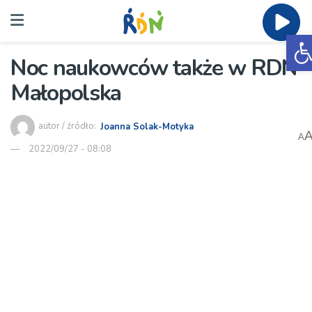
O
Noc naukowców także w RDN
Małopolska
autor / źródło:
Joanna Solak-Motyka
A
2022/09/27 - 08:08