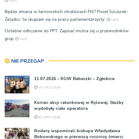
15:03
Będzie zmiana w tarnowskich strukturach PiS? Poseł Szczurek-
Żelazko: 'Ja skupiam się na pracy parlamentarzysty’
14:02
Ostatnie odliczanie do PPT. Zapisać można się u przewodników
grup
14:02
NIE PRZEGAP
11.07.2026 – KGW Babeczki – Zgłobice
15 LIPCA 2026
Koniec akcji ratunkowej w Rylowej. Służby
wydobyły ciało operatora
30 LIPCA 2026
Rodacy wspominali biskupa Władysława
Bobowskiego w pierwszą rocznicę śmierci