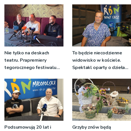
Ryglice
Nie tylko na deskach
To będzie niecodzienne
teatru. Prapremiery
widowisko w kościele.
tegorocznego festiwalu
Spektakl oparty o dzieła
Talia będą wystawiane w
św. Teresy Wielkiej
niecodziennych
okolicznościach
Podsumowują 20 lat i
Grzyby znów będą