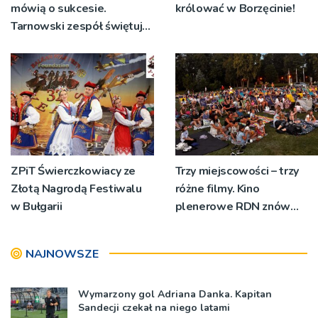
mówią o sukcesie.
królować w Borzęcinie!
Tarnowski zespół świętuje
jubileusz i zaprasza na
koncert
ZPiT Świerczkowiacy ze
Trzy miejscowości – trzy
Złotą Nagrodą Festiwalu
różne filmy. Kino
w Bułgarii
plenerowe RDN znów
rusza w region
NAJNOWSZE
Wymarzony gol Adriana Danka. Kapitan
Sandecji czekał na niego latami