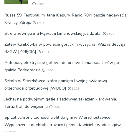
17:05
Rusza 59. Festiwal im. Jana Kiepury. Radio RDN będzie nadawać z
Krynicy-Zdroju
17:05
Strefa zewnętrzna Pływalni Limanowskiej już działa!
16:04
Zalew Klimkówka w powiecie gorlickim wysycha. Ważna decyzja
RZGW [ZDJĘCIA]
16:04
Autobusy elektryczne gotowe do przewożenia pasażerów po
gminie Podegrodzie
15:03
Szkoła w Staszkówce, która pamięta I wojnę światową
przechodzi przebudowę [WIDEO]
15:03
Jechał na podwójnym gazie z sądowym zakazem kierowania.
Teraz trafi do więzienia
15:03
Sprzęt ochrony ludności trafił do gminy Wierzchosławice.
Wyposażenie odebrali strażacy i przedstawiciele wodociągów