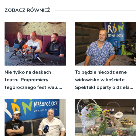
ZOBACZ RÓWNIEŻ
Nie tylko na deskach
To będzie niecodzienne
teatru. Prapremiery
widowisko w kościele.
tegorocznego festiwalu
Spektakl oparty o dzieła
Talia będą wystawiane w
św. Teresy Wielkiej
niecodziennych
okolicznościach