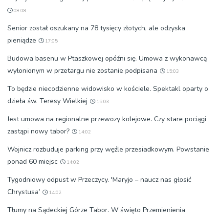
08:08
Senior został oszukany na 78 tysięcy złotych, ale odzyska
pieniądze
17:05
Budowa basenu w Ptaszkowej opóźni się. Umowa z wykonawcą
wyłonionym w przetargu nie zostanie podpisana
15:03
To będzie niecodzienne widowisko w kościele. Spektakl oparty o
dzieła św. Teresy Wielkiej
15:03
Jest umowa na regionalne przewozy kolejowe. Czy stare pociągi
zastąpi nowy tabor?
14:02
Wojnicz rozbuduje parking przy węźle przesiadkowym. Powstanie
ponad 60 miejsc
14:02
Tygodniowy odpust w Przeczycy. 'Maryjo – naucz nas głosić
Chrystusa’
14:02
Tłumy na Sądeckiej Górze Tabor. W święto Przemienienia