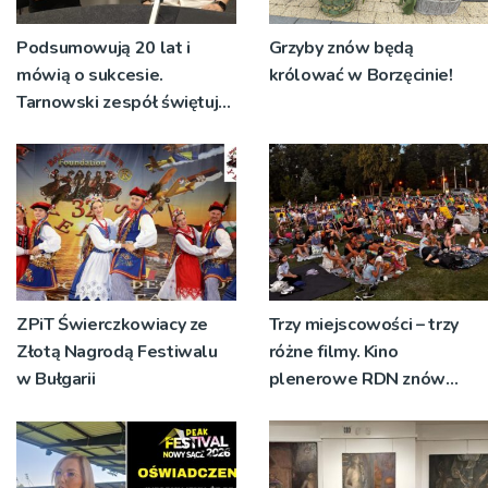
Podsumowują 20 lat i
Grzyby znów będą
mówią o sukcesie.
królować w Borzęcinie!
Tarnowski zespół świętuje
jubileusz i zaprasza na
koncert
ZPiT Świerczkowiacy ze
Trzy miejscowości – trzy
Złotą Nagrodą Festiwalu
różne filmy. Kino
w Bułgarii
plenerowe RDN znów
rusza w region