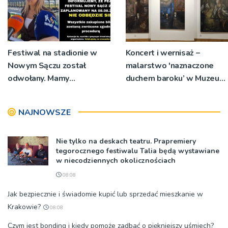
Festiwal na stadionie w
Koncert i wernisaż –
Nowym Sączu został
malarstwo 'naznaczone
odwołany. Mamy
duchem baroku’ w Muzeum
oświadczenia
Diecezjalnym
organizatorów i spółki NIK
NAJNOWSZE
Nie tylko na deskach teatru. Prapremiery
tegorocznego festiwalu Talia będą wystawiane
w niecodziennych okolicznościach
08:08
Jak bezpiecznie i świadomie kupić lub sprzedać mieszkanie w
Krakowie?
08:08
Czym jest bonding i kiedy pomoże zadbać o piękniejszy uśmiech?