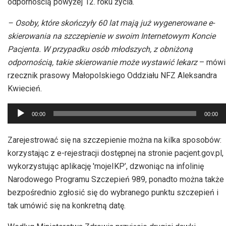
odpornością powyżej 12. roku życia.
– Osoby, które skończyły 60 lat mają już wygenerowane e-
skierowania na szczepienie w swoim Internetowym Koncie
Pacjenta. W przypadku osób młodszych, z obniżoną
odpornością, takie skierowanie może wystawić lekarz
– mówi
rzecznik prasowy Małopolskiego Oddziału NFZ Aleksandra
Kwiecień.
Odtwarzacz
00:00
00:00
plików
dźwiękowych
Zarejestrować się na szczepienie można na kilka sposobów:
korzystając z e-rejestracji dostępnej na stronie pacjent.gov.pl,
wykorzystując aplikację 'mojeIKP’, dzwoniąc na infolinię
Narodowego Programu Szczepień 989, ponadto można także
bezpośrednio zgłosić się do wybranego punktu szczepień i
tak umówić się na konkretną datę.