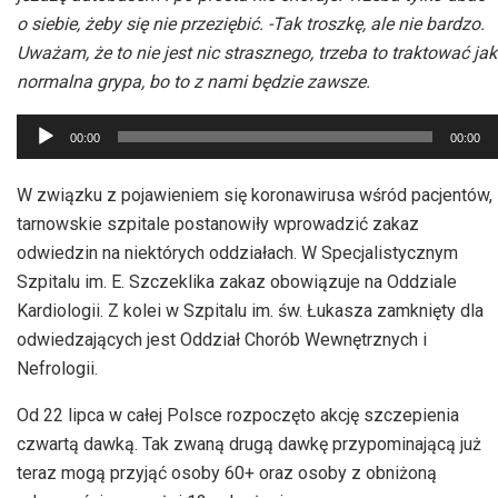
o siebie, żeby się nie przeziębić. -Tak troszkę, ale nie bardzo.
Uważam, że to nie jest nic strasznego, trzeba to traktować jak
normalna grypa, bo to z nami będzie zawsze.
Odtwarzacz
00:00
00:00
plików
dźwiękowych
W związku z pojawieniem się koronawirusa wśród pacjentów,
tarnowskie szpitale postanowiły wprowadzić zakaz
odwiedzin na niektórych oddziałach. W Specjalistycznym
Szpitalu im. E. Szczeklika zakaz obowiązuje na Oddziale
Kardiologii. Z kolei w Szpitalu im. św. Łukasza zamknięty dla
odwiedzających jest Oddział Chorób Wewnętrznych i
Nefrologii.
Od 22 lipca w całej Polsce rozpoczęto akcję szczepienia
czwartą dawką. Tak zwaną drugą dawkę przypominającą już
teraz mogą przyjąć osoby 60+ oraz osoby z obniżoną