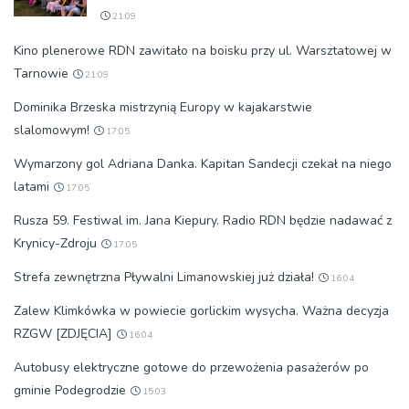
21:09
Kino plenerowe RDN zawitało na boisku przy ul. Warsztatowej w
Tarnowie
21:09
Dominika Brzeska mistrzynią Europy w kajakarstwie
slalomowym!
17:05
Wymarzony gol Adriana Danka. Kapitan Sandecji czekał na niego
latami
17:05
Rusza 59. Festiwal im. Jana Kiepury. Radio RDN będzie nadawać z
Krynicy-Zdroju
17:05
Strefa zewnętrzna Pływalni Limanowskiej już działa!
16:04
Zalew Klimkówka w powiecie gorlickim wysycha. Ważna decyzja
RZGW [ZDJĘCIA]
16:04
Autobusy elektryczne gotowe do przewożenia pasażerów po
gminie Podegrodzie
15:03