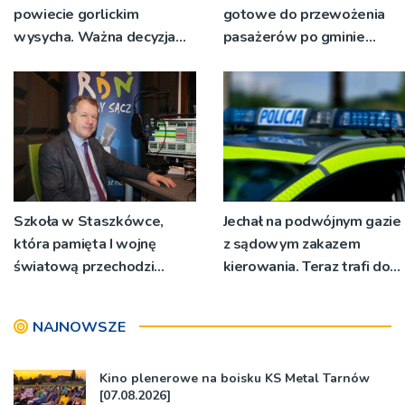
powiecie gorlickim
gotowe do przewożenia
wysycha. Ważna decyzja
pasażerów po gminie
RZGW [ZDJĘCIA]
Podegrodzie
Szkoła w Staszkówce,
Jechał na podwójnym gazie
która pamięta I wojnę
z sądowym zakazem
światową przechodzi
kierowania. Teraz trafi do
przebudowę [WIDEO]
więzienia
NAJNOWSZE
Kino plenerowe na boisku KS Metal Tarnów
[07.08.2026]