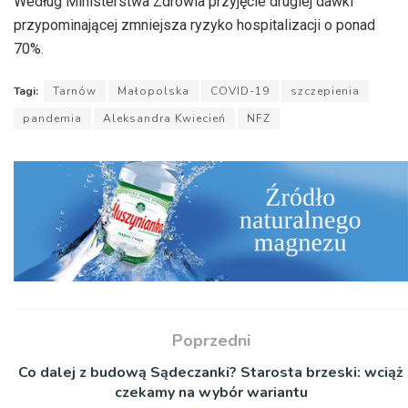
Według Ministerstwa Zdrowia przyjęcie drugiej dawki
przypominającej zmniejsza ryzyko hospitalizacji o ponad
70%.
Tagi:
Tarnów
Małopolska
COVID-19
szczepienia
pandemia
Aleksandra Kwiecień
NFZ
Poprzedni
Co dalej z budową Sądeczanki? Starosta brzeski: wciąż
czekamy na wybór wariantu