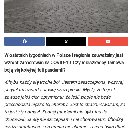
W ostatnich tygodniach w Polsce i regionie zauważalny jest
wzrost zachorowań na COVID-19. Czy mieszkańcy Tarnowa
boją się kolejnej fali pandemii?
-Chyba każdy się trochę boi. Jestem zaszczepiona, wczoraj
przyjęłam czwartą dawkę szczepionki. Myślę, że to jest
zawsze jakiś cień optymizmu, że jeśli złapie nie będę
przechodziła ciężko tej choroby. Jest to strach. -Uważam, że
to jest zły pomysł. Żadnej pandemii nie było, ludzie
chorowali. Ja się nie szczepiłam i nie chorowałam. Chodzę,
jeżdżę autobusem i po prostu nie choruje. Trzeba tylko dbać