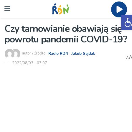
O
Czy tarnowianie obawiają się
powrotu pandemii COVID-19?
autor / źródło:
Radio RDN
i
Jakub Sajdak
A
2022/08/03 - 07:07