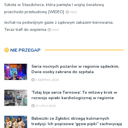
Szkoła w Staszkówce, która pamięta I wojnę światową
przechodzi przebudowę [WIDEO]
15:03
Jechał na podwójnym gazie z sądowym zakazem kierowania.
Teraz trafi do więzienia
15:03
NIE PRZEGAP
Seria nocnych pożarów w regionie sądeckim.
Dwie osoby zabrane do szpitala
3 SIERPNIA 2026
’Tutaj bije serce Tarnowa’. To milowy krok w
rozwoju opieki kardiologicznej w regionie
27 LIPCA 2026
Babeczki ze Zgłobic strzegą kulinarnych
tradycji. Ich popisowe 'gęsie pipki” zachwycają