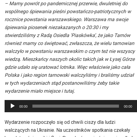
– Mamy powrót po pandemicznej przerwie, dwuletniej do
wspólnego śpiewania pieśni powstańczo-patriotycznych w
rocznice powstania warszawskiego. Warszawa ma swoje
śpiewania piosenek niezakazanych o 20:30 i my
stwierdziliśmy z Radą Osiedla 'Piaskówka’, że jako Tarnów
również mamy co świętować, zwłaszcza, że wielu tarnowian
walczyło w powstaniu warszawskim o czym też nie wszyscy
wiedzą. Mieszkańcy naszych okolic takich jak w Łysej Górze
gdzie udało się uratować lotnika. Więc właściwie jako cała
Polska i jako region tarnowski walczyliśmy i braliśmy udział
w tych wydarzeniach stąd postanowiliśmy żeby takie
wydarzenie miało miejsce i tutaj.
Odtwarzacz
00:00
00:00
plików
dźwiękowych
Wydarzenie rozpoczęło się od chwili ciszy dla ludzi
walczących na Ukrainie. Na uczestników spotkania czekały