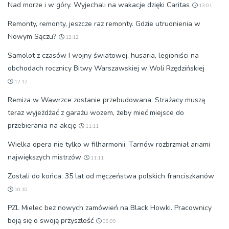
Nad morze i w góry. Wyjechali na wakacje dzięki Caritas
13:01
Remonty, remonty, jeszcze raz remonty. Gdzie utrudnienia w
Nowym Sączu?
12:12
Samolot z czasów I wojny światowej, husaria, legioniści na
obchodach rocznicy Bitwy Warszawskiej w Woli Rzędzińskiej
12:12
Remiza w Wawrzce zostanie przebudowana. Strażacy muszą
teraz wyjeżdżać z garażu wozem, żeby mieć miejsce do
przebierania na akcję
11:11
Wielka opera nie tylko w filharmonii. Tarnów rozbrzmiał ariami
największych mistrzów
11:11
Zostali do końca. 35 lat od męczeństwa polskich franciszkanów
10:10
PZL Mielec bez nowych zamówień na Black Howki. Pracownicy
boją się o swoją przyszłość
09:09