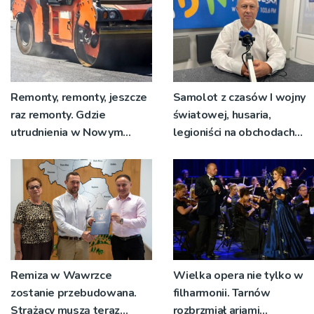
Remonty, remonty, jeszcze
Samolot z czasów I wojny
raz remonty. Gdzie
światowej, husaria,
utrudnienia w Nowym
legioniści na obchodach
Sączu?
rocznicy Bitwy
Warszawskiej w Woli
Rzędzińskiej
Remiza w Wawrzce
Wielka opera nie tylko w
zostanie przebudowana.
filharmonii. Tarnów
Strażacy muszą teraz
rozbrzmiał ariami