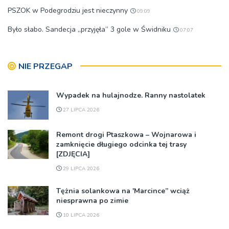
PSZOK w Podegrodziu jest nieczynny
09:09
Było słabo. Sandecja „przyjęła” 3 gole w Świdniku
07:07
NIE PRZEGAP
Wypadek na hulajnodze. Ranny nastolatek
27 LIPCA 2026
Remont drogi Ptaszkowa – Wojnarowa i
zamknięcie długiego odcinka tej trasy
[ZDJĘCIA]
29 LIPCA 2026
Tężnia solankowa na 'Marcince” wciąż
niesprawna po zimie
10 LIPCA 2026