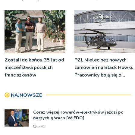
wyjeżdżać z garażu
największych mistrzów
wozem, żeby mieć miejsce
do przebierania na akcję
Zostali do końca. 35 lat od
PZL Mielec bez nowych
męczeństwa polskich
zamówień na Black Howki.
franciszkanów
Pracownicy boją się o
swoją przyszłość
NAJNOWSZE
Coraz więcej rowerów-elektryków jeździ po
naszych górach [WIEDO]
14:02