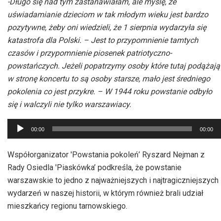
-Długo się nad tym zastanawiałam, ale myślę, że
uświadamianie dzieciom w tak młodym wieku jest bardzo
pozytywne, żeby oni wiedzieli, że 1 sierpnia wydarzyła się
katastrofa dla Polski. – Jest to przypomnienie tamtych
czasów i przypomnienie piosenek patriotyczno-
powstańczych. Jeżeli popatrzymy osoby które tutaj podążają
w stronę koncertu to są osoby starsze, mało jest średniego
pokolenia co jest przykre. – W 1944 roku powstanie odbyło
się i walczyli nie tylko warszawiacy.
Odtwarzacz
00:00
00:00
plików
dźwiękowych
Współorganizator 'Powstania pokoleń’ Ryszard Nejman z
Rady Osiedla 'Piaskówka’ podkreśla, że powstanie
warszawskie to jedno z najważniejszych i najtragiczniejszych
wydarzeń w naszej historii, w którym również brali udział
mieszkańcy regionu tarnowskiego.