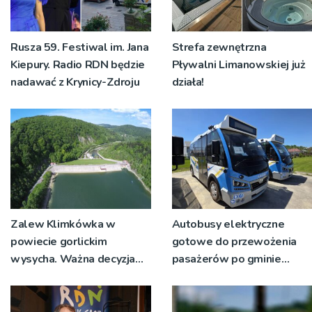
Rusza 59. Festiwal im. Jana
Strefa zewnętrzna
Kiepury. Radio RDN będzie
Pływalni Limanowskiej już
nadawać z Krynicy-Zdroju
działa!
Zalew Klimkówka w
Autobusy elektryczne
powiecie gorlickim
gotowe do przewożenia
wysycha. Ważna decyzja
pasażerów po gminie
RZGW [ZDJĘCIA]
Podegrodzie