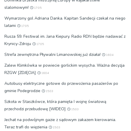
Dominika Brzeska mistrzynią Europy w kajakarstwie
slalomowym!
17:05
Wymarzony gol Adriana Danka. Kapitan Sandecji czekał na niego
latami
17:05
Rusza 59. Festiwal im. Jana Kiepury. Radio RDN będzie nadawać z
Krynicy-Zdroju
17:05
Strefa zewnętrzna Pływalni Limanowskiej już działa!
16:04
Zalew Klimkówka w powiecie gorlickim wysycha. Ważna decyzja
RZGW [ZDJĘCIA]
16:04
Autobusy elektryczne gotowe do przewożenia pasażerów po
gminie Podegrodzie
15:03
Szkoła w Staszkówce, która pamięta I wojnę światową
przechodzi przebudowę [WIDEO]
15:03
Jechał na podwójnym gazie z sądowym zakazem kierowania.
Teraz trafi do więzienia
15:03