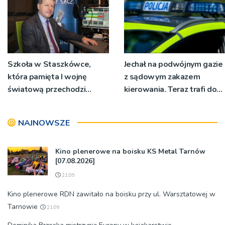
Szkoła w Staszkówce,
Jechał na podwójnym gazie
która pamięta I wojnę
z sądowym zakazem
światową przechodzi
kierowania. Teraz trafi do
przebudowę [WIDEO]
więzienia
NAJNOWSZE
Kino plenerowe na boisku KS Metal Tarnów
[07.08.2026]
21:09
Kino plenerowe RDN zawitało na boisku przy ul. Warsztatowej w
Tarnowie
21:09