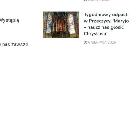
Tygodniowy odpust
 Wystąpią
w Przeczycy. 'Maryjo
– naucz nas głosić
Chrystusa’
6 SIERPNIA 2026
ie nas zawsze