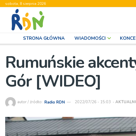
sobota, 8 sierpnia 2026
STRONA GŁÓWNA
WIADOMOŚCI
KONCE
Rumuńskie akcenty
Gór [WIDEO]
autor / źródło:
Radio RDN
2022/07/26 - 15:03
-
AKTUALN