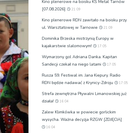
Kino plenerowe na boisku KS Metal Tarnów
[07.08.2026]
21:09
Kino plenerowe RDN zawitało na boisku przy
ul. Warsztatowej w Tarnowie
21:09
Dominika Brzeska mistrzynią Europy w
kajakarstwie slalomowym!
17:05
Wymarzony gol Adriana Danka. Kapitan
Sandecji czekał na niego latami
17:05
Rusza 59. Festiwal im. Jana Kiepury. Radio
RDN będzie nadawać z Krynicy-Zdroju
17:05
Strefa zewnętrzna Pływalni Limanowskiej już
działa!
16:04
Zalew Klimkówka w powiecie gorlickim
wysycha. Ważna decyzja RZGW [ZDJĘCIA]
16:04