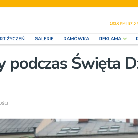
103,6 FM | 97,0 
RT ŻYCZEŃ
GALERIE
RAMÓWKA
REKLAMA
 podczas Święta Dz
OŚCI