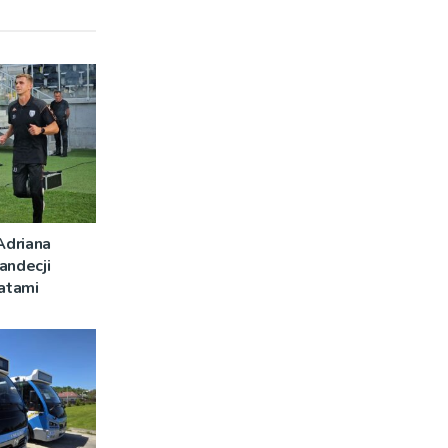
Adriana
andecji
latami