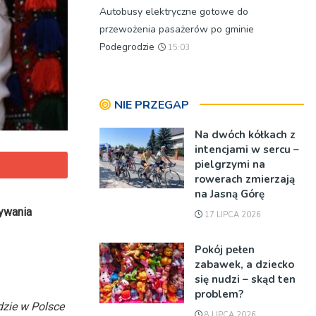
Autobusy elektryczne gotowe do
przewożenia pasażerów po gminie
Podegrodzie
15:03
NIE PRZEGAP
Na dwóch kółkach z
intencjami w sercu –
pielgrzymi na
rowerach zmierzają
na Jasną Górę
zywania
17 LIPCA 2026
Pokój pełen
zabawek, a dziecko
się nudzi – skąd ten
problem?
dzie w Polsce
8 LIPCA 2026