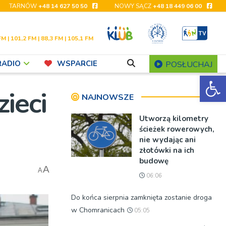
TARNÓW
+48 14 627 50 50
NOWY SĄCZ
+48 18 449 06 00
FM | 101,2 FM | 88,3 FM | 105,1 FM
RADIO
WSPARCIE
POSŁUCHAJ
Ot
ieci
NAJNOWSZE
Utworzą kilometry
ścieżek rowerowych,
nie wydając ani
złotówki na ich
budowę
A
A
06:06
Do końca sierpnia zamknięta zostanie droga
w Chomranicach
05:05