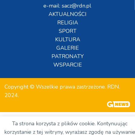
e-mail: sacz@rdn.pl
AKTUALNOŚCI
RELIGIA
SPORT
KULTURA
GALERIE
PATRONATY
WSPARCIE
Copyright © Wszelkie prawa zastrzeżone. RDN.
2024.
Ta strona korzysta z plików cookie. Kontynuując
korzystanie z tej witryny, wyrażasz zgodę na używani