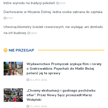
które wyrosło na tradycji pokoleń
09:09
Dachowanie w Mszanie Dolnej. Jedna osoba zabrana do szpitala
07:07
Utworzą kilometry ścieżek rowerowych, nie wydając ani złotówki
na ich budowę
06:06
NIE PRZEGAP
Wydawnictwo Promyczek szykuje film i roraty
o Gietrzwałdzie. Pojechali do Matki Bożej
polecić jej te sprawy
31 LIPCA 2026
„Chcemy ekshumacji i godnego pochówku
ofiar”. Przez Nowy Sącz przeszedł Marsz
Wołyński
11 LIPCA 2026