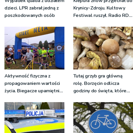
Wypadek quada z udziałem
Kiepura znów przyjechał do
dzieci. LPR zabrał jedną z
Krynicy-Zdroju. Kultowy
poszkodowanych osób
Festiwal ruszył. Radio RDN
nadawało program na
żywo [ZDJĘCIA]
Aktywność fizyczna z
Tutaj grzyb gra główną
propagowaniem wartości
rolę. Borzęcin odlicza
życia. Biegacze upamiętnili
godziny do święta, które
św. Maksymiliana Kolbego
wyrosło na tradycji
pokoleń