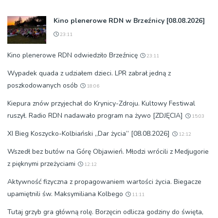
Kino plenerowe RDN w Brzeźnicy [08.08.2026]
23:11
Kino plenerowe RDN odwiedziło Brzeźnicę
23:11
Wypadek quada z udziałem dzieci. LPR zabrał jedną z
poszkodowanych osób
18:06
Kiepura znów przyjechał do Krynicy-Zdroju. Kultowy Festiwal
ruszył. Radio RDN nadawało program na żywo [ZDJĘCIA]
15:03
XI Bieg Koszycko-Kolbiański „Dar życia” [08.08.2026]
12:12
Wszedł bez butów na Górę Objawień. Młodzi wrócili z Medjugorie
z pięknymi przeżyciami
12:12
Aktywność fizyczna z propagowaniem wartości życia. Biegacze
upamiętnili św. Maksymiliana Kolbego
11:11
Tutaj grzyb gra główną rolę. Borzęcin odlicza godziny do święta,