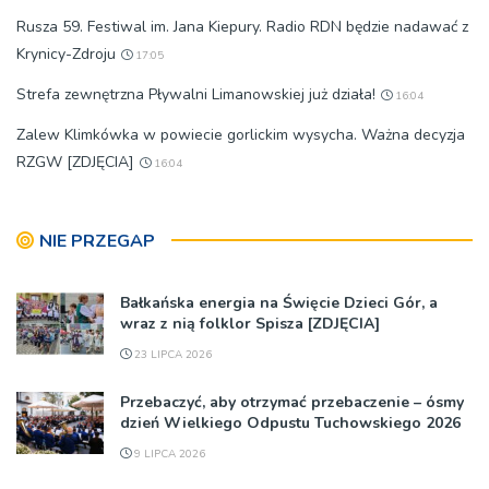
Rusza 59. Festiwal im. Jana Kiepury. Radio RDN będzie nadawać z
Krynicy-Zdroju
17:05
Strefa zewnętrzna Pływalni Limanowskiej już działa!
16:04
Zalew Klimkówka w powiecie gorlickim wysycha. Ważna decyzja
RZGW [ZDJĘCIA]
16:04
NIE PRZEGAP
Bałkańska energia na Święcie Dzieci Gór, a
wraz z nią folklor Spisza [ZDJĘCIA]
23 LIPCA 2026
Przebaczyć, aby otrzymać przebaczenie – ósmy
dzień Wielkiego Odpustu Tuchowskiego 2026
9 LIPCA 2026