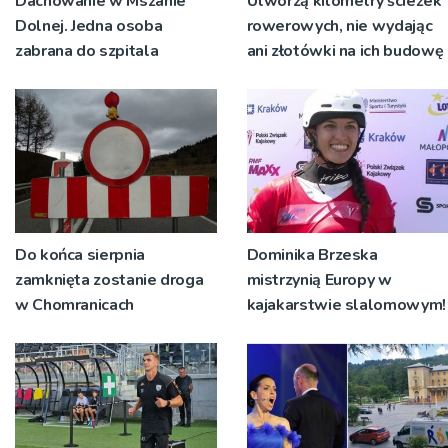
Dachowanie w Mszanie
Utworzą kilometry ścieżek
Dolnej. Jedna osoba
rowerowych, nie wydając
zabrana do szpitala
ani złotówki na ich budowę
Do końca sierpnia
Dominika Brzeska
zamknięta zostanie droga
mistrzynią Europy w
w Chomranicach
kajakarstwie slalomowym!