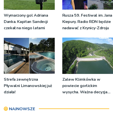
Wymarzony gol Adriana
Rusza 59. Festiwal im. Jana
Danka. Kapitan Sandecji
Kiepury. Radio RDN będzie
czekał na niego latami
nadawać z Krynicy-Zdroju
Strefa zewnętrzna
Zalew Klimkówka w
Pływalni Limanowskiej już
powiecie gorlickim
działa!
wysycha. Ważna decyzja
RZGW [ZDJĘCIA]
NAJNOWSZE