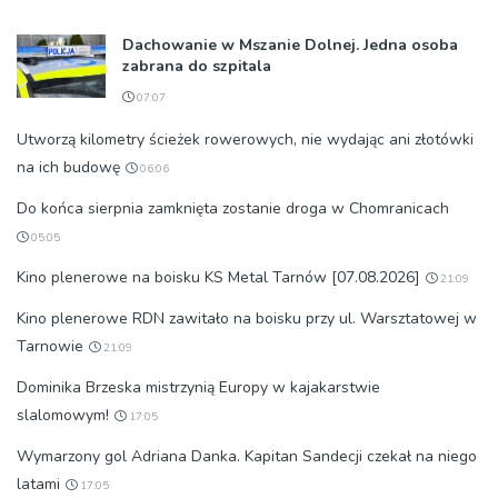
Dachowanie w Mszanie Dolnej. Jedna osoba
zabrana do szpitala
07:07
Utworzą kilometry ścieżek rowerowych, nie wydając ani złotówki
na ich budowę
06:06
Do końca sierpnia zamknięta zostanie droga w Chomranicach
05:05
Kino plenerowe na boisku KS Metal Tarnów [07.08.2026]
21:09
Kino plenerowe RDN zawitało na boisku przy ul. Warsztatowej w
Tarnowie
21:09
Dominika Brzeska mistrzynią Europy w kajakarstwie
slalomowym!
17:05
Wymarzony gol Adriana Danka. Kapitan Sandecji czekał na niego
latami
17:05