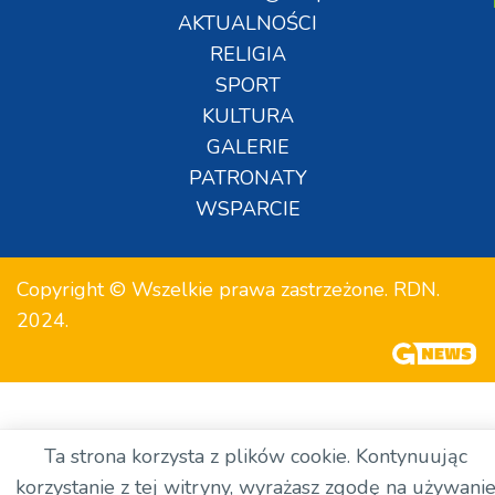
AKTUALNOŚCI
RELIGIA
SPORT
KULTURA
GALERIE
PATRONATY
WSPARCIE
Copyright © Wszelkie prawa zastrzeżone. RDN.
2024.
Ta strona korzysta z plików cookie. Kontynuując
korzystanie z tej witryny, wyrażasz zgodę na używani