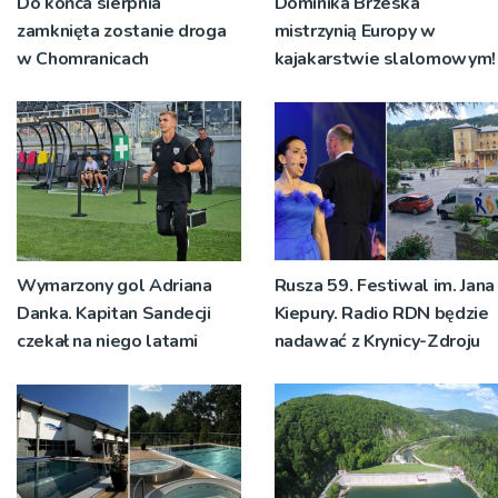
Do końca sierpnia
Dominika Brzeska
zamknięta zostanie droga
mistrzynią Europy w
w Chomranicach
kajakarstwie slalomowym!
Wymarzony gol Adriana
Rusza 59. Festiwal im. Jana
Danka. Kapitan Sandecji
Kiepury. Radio RDN będzie
czekał na niego latami
nadawać z Krynicy-Zdroju