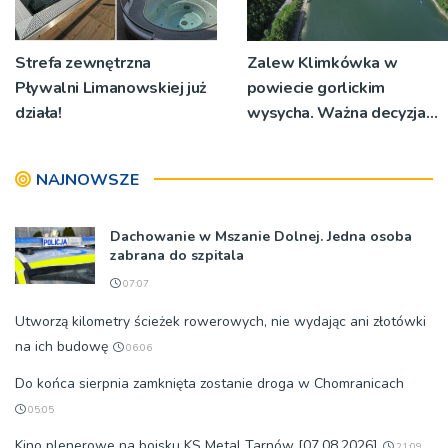
Strefa zewnętrzna
Zalew Klimkówka w
Pływalni Limanowskiej już
powiecie gorlickim
działa!
wysycha. Ważna decyzja
RZGW [ZDJĘCIA]
NAJNOWSZE
Dachowanie w Mszanie Dolnej. Jedna osoba
zabrana do szpitala
07:07
Utworzą kilometry ścieżek rowerowych, nie wydając ani złotówki
na ich budowę
06:06
Do końca sierpnia zamknięta zostanie droga w Chomranicach
05:05
Kino plenerowe na boisku KS Metal Tarnów [07.08.2026]
21:09