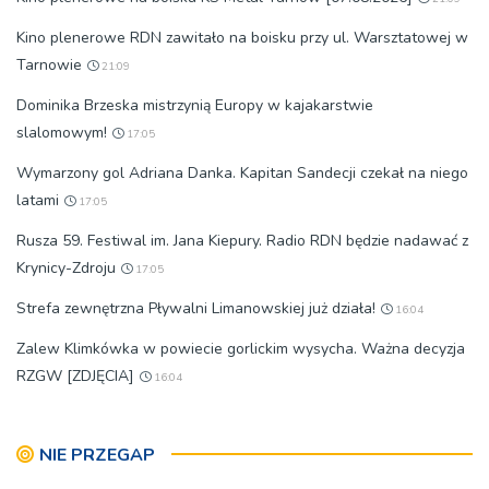
Kino plenerowe RDN zawitało na boisku przy ul. Warsztatowej w
Tarnowie
21:09
Dominika Brzeska mistrzynią Europy w kajakarstwie
slalomowym!
17:05
Wymarzony gol Adriana Danka. Kapitan Sandecji czekał na niego
latami
17:05
Rusza 59. Festiwal im. Jana Kiepury. Radio RDN będzie nadawać z
Krynicy-Zdroju
17:05
Strefa zewnętrzna Pływalni Limanowskiej już działa!
16:04
Zalew Klimkówka w powiecie gorlickim wysycha. Ważna decyzja
RZGW [ZDJĘCIA]
16:04
NIE PRZEGAP