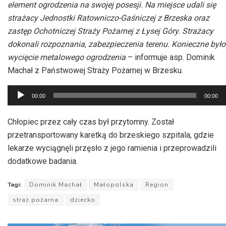
element ogrodzenia na swojej posesji. Na miejsce udali się
strażacy Jednostki Ratowniczo-Gaśniczej z Brzeska oraz
zastęp Ochotniczej Straży Pożarnej z Łysej Góry. Strażacy
dokonali rozpoznania, zabezpieczenia terenu. Konieczne było
wycięcie metalowego ogrodzenia
– informuje asp. Dominik
Machał z Państwowej Straży Pożarnej w Brzesku.
Odtwarzacz
00:00
00:00
plików
dźwiękowych
Chłopiec przez cały czas był przytomny. Został
przetransportowany karetką do brzeskiego szpitala, gdzie
lekarze wyciągnęli przęsło z jego ramienia i przeprowadzili
dodatkowe badania.
Tagi:
Dominik Machał
Małopolska
Region
straż pożarna
dziecko