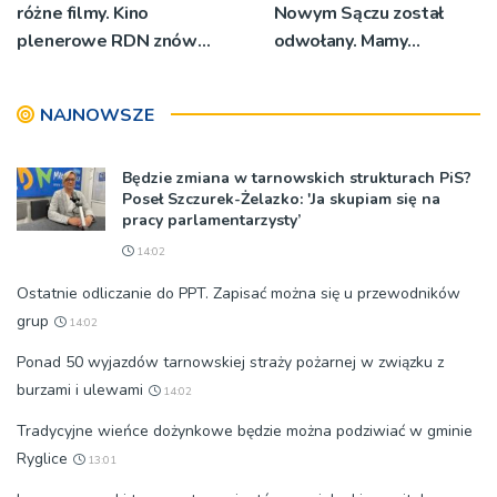
różne filmy. Kino
Nowym Sączu został
plenerowe RDN znów
odwołany. Mamy
rusza w region
oświadczenia
organizatorów i spółki NIK
NAJNOWSZE
Będzie zmiana w tarnowskich strukturach PiS?
Poseł Szczurek-Żelazko: 'Ja skupiam się na
pracy parlamentarzysty’
14:02
Ostatnie odliczanie do PPT. Zapisać można się u przewodników
grup
14:02
Ponad 50 wyjazdów tarnowskiej straży pożarnej w związku z
burzami i ulewami
14:02
Tradycyjne wieńce dożynkowe będzie można podziwiać w gminie
Ryglice
13:01