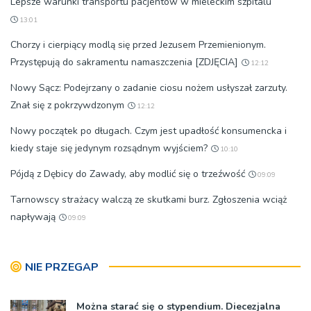
Lepsze warunki transportu pacjentów w mieleckim szpitalu
13:01
Chorzy i cierpiący modlą się przed Jezusem Przemienionym.
Przystępują do sakramentu namaszczenia [ZDJĘCIA]
12:12
Nowy Sącz: Podejrzany o zadanie ciosu nożem usłyszał zarzuty.
Znał się z pokrzywdzonym
12:12
Nowy początek po długach. Czym jest upadłość konsumencka i
kiedy staje się jedynym rozsądnym wyjściem?
10:10
Pójdą z Dębicy do Zawady, aby modlić się o trzeźwość
09:09
Tarnowscy strażacy walczą ze skutkami burz. Zgłoszenia wciąż
napływają
09:09
NIE PRZEGAP
Można starać się o stypendium. Diecezjalna