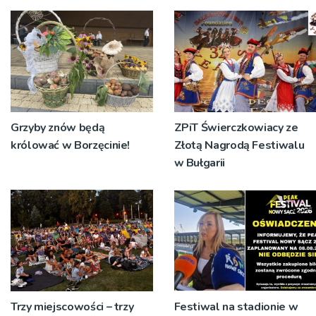
św. Teresy Wielkiej
jubileusz i zaprasza na
koncert
Grzyby znów będą
ZPiT Świerczkowiacy ze
królować w Borzęcinie!
Złotą Nagrodą Festiwalu
w Bułgarii
Trzy miejscowości – trzy
Festiwal na stadionie w