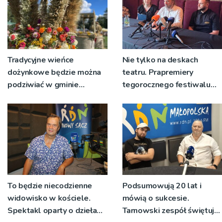
Tradycyjne wieńce
Nie tylko na deskach
dożynkowe będzie można
teatru. Prapremiery
podziwiać w gminie
tegorocznego festiwalu
Ryglice
Talia będą wystawiane w
niecodziennych
okolicznościach
To będzie niecodzienne
Podsumowują 20 lat i
widowisko w kościele.
mówią o sukcesie.
Spektakl oparty o dzieła
Tarnowski zespół świętuje