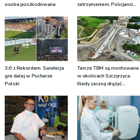
osoba poszkodowana
zatrzymaniem. Policjanci
ustalają jak doszło do
dźgnięcia 31-letniego
mężczyzny
3:0 z Rekordem. Sandecja
Tarcze TBM są montowane
gra dalej w Pucharze
w okolicach Szczyrzyca.
Polski
Kiedy zaczną drążyć
tunele?