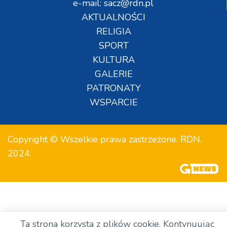
e-mail: sacz@rdn.pl
AKTUALNOŚCI
RELIGIA
SPORT
KULTURA
GALERIE
PATRONATY
WSPARCIE
Copyright © Wszelkie prawa zastrzeżone. RDN.
2024.
Ta strona korzysta z plików cookie. Kontynuując