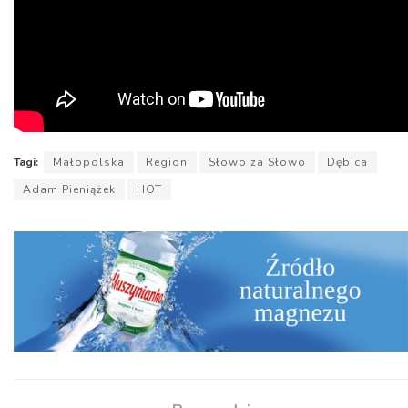
Tagi:
Małopolska
Region
Słowo za Słowo
Dębica
Adam Pieniążek
HOT