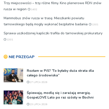
Trzy miejscowości – trzy różne filmy. Kino plenerowe RDN znów
rusza w region
14:02
Mammobus znów rusza w trasę. Mieszkanki powiatu
tarnowskiego będą mogły wykonać bezpłatne badania
13:01
Sprawa uszkodzonej kapliczki trafiła do tarnowskiej prokuratury
13:01
NIE PRZEGAP
Rozłam w PiS? 'To byłaby duża strata dla
całego środowiska”
27 LIPCA 2026
Śpiewają, modlą się i zarażają energią.
GospeLOVE Lato po raz szósty w Bochni
23 LIPCA 2026