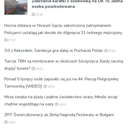
Zderzenie karetki z osobówką na DK 75. Jedna
osoba poszkodowana
10:10
Nocna obława w Nowym Sączu zakończona zatrzymaniem.
Policjanci ustalają jak doszło do dźgnięcia 31-letniego mężczyzny
07:07
3:0 z Rekordem. Sandecja gra dalej w Pucharze Polski
20:08
Tarcze TBM są montowane w okolicach Szczyrzyca. Kiedy zaczną
drążyć tunele?
16:04
Ponad 5 tysięcy osób zapisało się już na 44. Pieszą Pielgrzymkę
Tarnowską [WIDEO]
15:03
Msza święta na plaży i piękne świadectwo wiary. Młodzi wciąż
chętnie wyjeżdżają na oazy
14:02
ZPiT Świerczkowiacy ze Złotą Nagrodą Festiwalu w Bułgarii
14:02