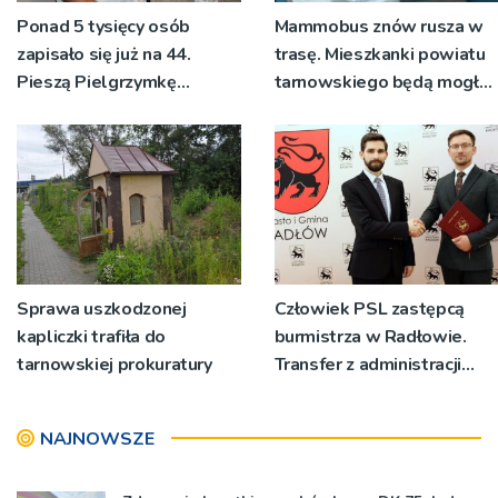
Ponad 5 tysięcy osób
Mammobus znów rusza w
zapisało się już na 44.
trasę. Mieszkanki powiatu
Pieszą Pielgrzymkę
tarnowskiego będą mogły
Tarnowską [WIDEO]
wykonać bezpłatne
badania
Sprawa uszkodzonej
Człowiek PSL zastępcą
kapliczki trafiła do
burmistrza w Radłowie.
tarnowskiej prokuratury
Transfer z administracji
rządowej do
samorządowej
NAJNOWSZE