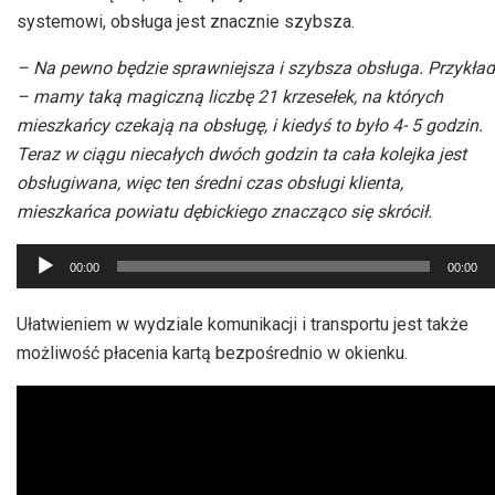
systemowi, obsługa jest znacznie szybsza.
– Na pewno będzie sprawniejsza i szybsza obsługa. Przykład
– mamy taką magiczną liczbę 21 krzesełek, na których
mieszkańcy czekają na obsługę, i kiedyś to było 4- 5 godzin.
Teraz w ciągu niecałych dwóch godzin ta cała kolejka jest
obsługiwana, więc ten średni czas obsługi klienta,
mieszkańca powiatu dębickiego znacząco się skrócił.
Odtwarzacz
00:00
00:00
plików
dźwiękowych
Ułatwieniem w wydziale komunikacji i transportu jest także
możliwość płacenia kartą bezpośrednio w okienku.