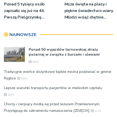
Ponad 5 tysięcy osób
Msza święta na plaży i
zapisało się już na 44.
piękne świadectwo wiary.
Pieszą Pielgrzymkę
Młodzi wciąż chętnie
Tarnowską [WIDEO]
wyjeżdżają na oazy
NAJNOWSZE
Ponad 50 wyjazdów tarnowskiej straży
pożarnej w związku z burzami i ulewami
14:02
Tradycyjne wieńce dożynkowe będzie można podziwiać w gminie
Ryglice
13:01
Lepsze warunki transportu pacjentów w mieleckim szpitalu
13:01
Chorzy i cierpiący modlą się przed Jezusem Przemienionym.
Przystępują do sakramentu namaszczenia [ZDJĘCIA]
12:12