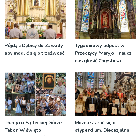
Pójdą z Dębicy do Zawady,
Tygodniowy odpust w
aby modlić się o trzeźwość
Przeczycy. 'Maryjo – naucz
nas głosić Chrystusa’
Tłumy na Sądeckiej Górze
Można starać się o
Tabor. W święto
stypendium. Diecezjalna