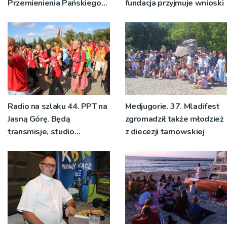
Przemienienia Pańskiego
fundacja przyjmuje wnioski
bp Jeż przypominał o
znaczeniu Sakramentów
[ZDJĘCIA]
Radio na szlaku 44. PPT na
Medjugorie. 37. Mladifest
Jasną Górę. Będą
zgromadził także młodzież
transmisje, studio
z diecezji tarnowskiej
pielgrzymkowe,
pozdrowienia