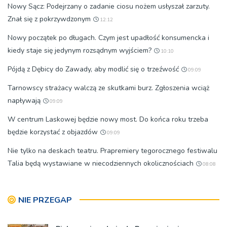
Nowy Sącz: Podejrzany o zadanie ciosu nożem usłyszał zarzuty.
Znał się z pokrzywdzonym
12:12
Nowy początek po długach. Czym jest upadłość konsumencka i
kiedy staje się jedynym rozsądnym wyjściem?
10:10
Pójdą z Dębicy do Zawady, aby modlić się o trzeźwość
09:09
Tarnowscy strażacy walczą ze skutkami burz. Zgłoszenia wciąż
napływają
09:09
W centrum Laskowej będzie nowy most. Do końca roku trzeba
będzie korzystać z objazdów
09:09
Nie tylko na deskach teatru. Prapremiery tegorocznego festiwalu
Talia będą wystawiane w niecodziennych okolicznościach
08:08
NIE PRZEGAP