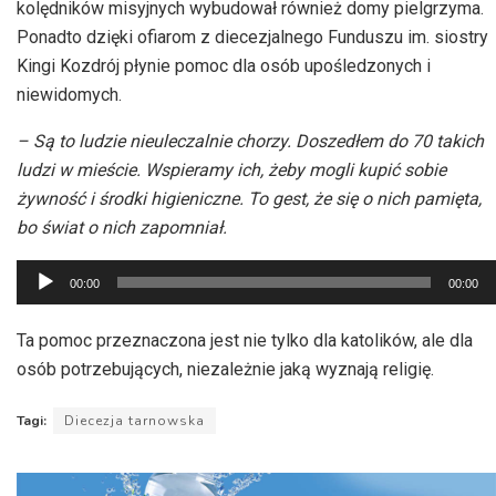
kolędników misyjnych wybudował również domy pielgrzyma.
Ponadto dzięki ofiarom z diecezjalnego Funduszu im. siostry
Kingi Kozdrój płynie pomoc dla osób upośledzonych i
niewidomych.
– Są to ludzie nieuleczalnie chorzy. Doszedłem do 70 takich
ludzi w mieście. Wspieramy ich, żeby mogli kupić sobie
żywność i środki higieniczne. To gest, że się o nich pamięta,
bo świat o nich zapomniał.
Odtwarzacz
00:00
00:00
plików
dźwiękowych
Ta pomoc przeznaczona jest nie tylko dla katolików, ale dla
osób potrzebujących, niezależnie jaką wyznają religię.
Tagi:
Diecezja tarnowska