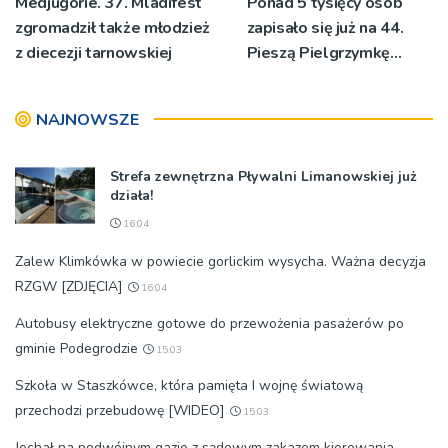
Medjugorie. 37. Mladifest
Ponad 5 tysięcy osób
zgromadził także młodzież
zapisało się już na 44.
z diecezji tarnowskiej
Pieszą Pielgrzymkę
Tarnowską [WIDEO]
NAJNOWSZE
Strefa zewnętrzna Pływalni Limanowskiej już
działa!
16:04
Zalew Klimkówka w powiecie gorlickim wysycha. Ważna decyzja
RZGW [ZDJĘCIA]
16:04
Autobusy elektryczne gotowe do przewożenia pasażerów po
gminie Podegrodzie
15:03
Szkoła w Staszkówce, która pamięta I wojnę światową
przechodzi przebudowę [WIDEO]
15:03
Jechał na podwójnym gazie z sądowym zakazem kierowania.