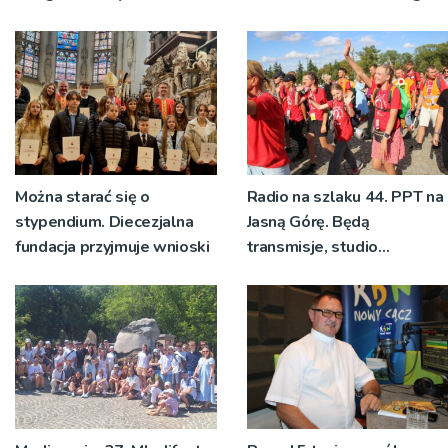
bp Jeż przypominał o
znaczeniu Sakramentów
[ZDJĘCIA]
Można starać się o
Radio na szlaku 44. PPT na
stypendium. Diecezjalna
Jasną Górę. Będą
fundacja przyjmuje wnioski
transmisje, studio
pielgrzymkowe,
pozdrowienia