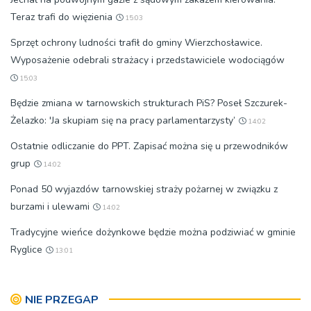
Teraz trafi do więzienia
15:03
Sprzęt ochrony ludności trafił do gminy Wierzchosławice.
Wyposażenie odebrali strażacy i przedstawiciele wodociągów
15:03
Będzie zmiana w tarnowskich strukturach PiS? Poseł Szczurek-
Żelazko: 'Ja skupiam się na pracy parlamentarzysty’
14:02
Ostatnie odliczanie do PPT. Zapisać można się u przewodników
grup
14:02
Ponad 50 wyjazdów tarnowskiej straży pożarnej w związku z
burzami i ulewami
14:02
Tradycyjne wieńce dożynkowe będzie można podziwiać w gminie
Ryglice
13:01
NIE PRZEGAP