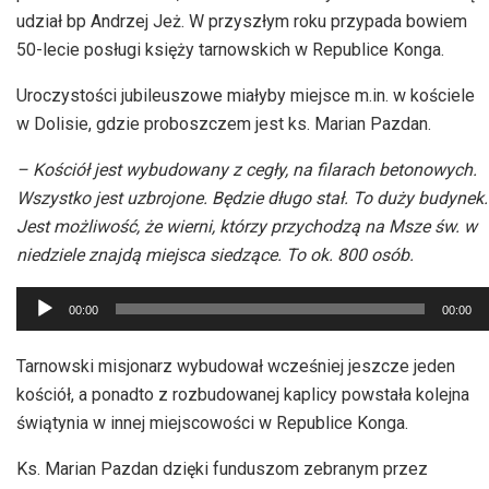
udział bp Andrzej Jeż. W przyszłym roku przypada bowiem
50-lecie posługi księży tarnowskich w Republice Konga.
Uroczystości jubileuszowe miałyby miejsce m.in. w kościele
w Dolisie, gdzie proboszczem jest ks. Marian Pazdan.
– Kościół jest wybudowany z cegły, na filarach betonowych.
Wszystko jest uzbrojone. Będzie długo stał. To duży budynek.
Jest możliwość, że wierni, którzy przychodzą na Msze św. w
niedziele znajdą miejsca siedzące. To ok. 800 osób.
Odtwarzacz
00:00
00:00
plików
dźwiękowych
Tarnowski misjonarz wybudował wcześniej jeszcze jeden
kościół, a ponadto z rozbudowanej kaplicy powstała kolejna
świątynia w innej miejscowości w Republice Konga.
Ks. Marian Pazdan dzięki funduszom zebranym przez