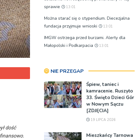
sprawie
13:01
Można starać się o stypendium. Diecezjalna
fundacja przyjmuje wnioski
13:01
IMGW ostrzega przed burzami. Alerty dla
Małopolski i Podkarpacia
13:01
NIE PRZEGAP
Śpiew, taniec i
kamracenie. Ruszyło
33. Święto Dzieci Gór
w Nowym Sączu
[ZDJĘCIA]
19 LIPCA 2026
był dość
Mieszkańcy Tarnowa
 finansowo.