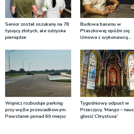
Senior został oszukany na 78
Budowa basenu w
tysięcy złotych, ale odzyska
Ptaszkowej opóźni się.
pieniądze
Umowa z wykonawcą
wyłonionym w przetargu
zostanie podpisana
Wojnicz rozbuduje parking
Tygodniowy odpust w
przy węźle przesiadkowym.
Przeczycy. 'Maryjo – nau
Powstanie ponad 60 miejsc
głosić Chrystusa’