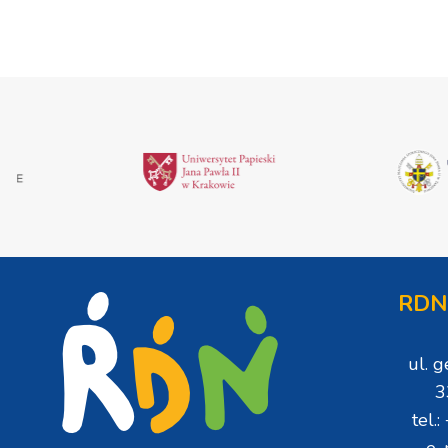
RDN
ul. 
3
tel.
e-