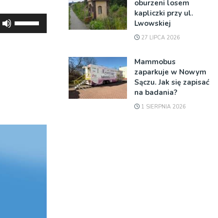
oburzeni losem
kapliczki przy ul.
Używaj
Lwowskiej
strzałek
27 LIPCA 2026
do
góry
Mammobus
oraz
zaparkuje w Nowym
Sączu. Jak się zapisać
do
na badania?
dołu
1 SIERPNIA 2026
aby
zwiększyć
lub
zmniejszyć
głośność.