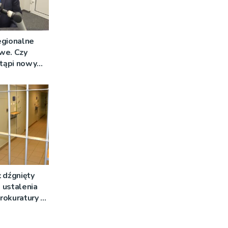
egionalne
we. Czy
stąpi nowy
 dźgnięty
 ustalenia
rokuratury w