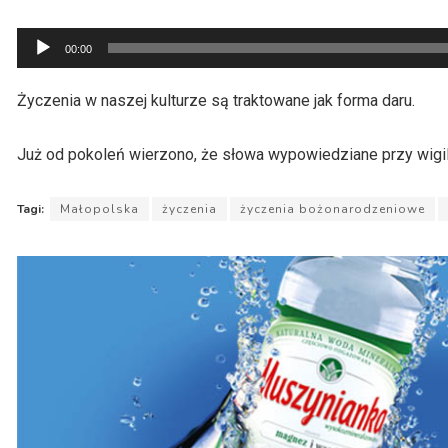
Odtwarzacz
00:00
plików
dźwiękowych
Życzenia w naszej kulturze są traktowane jak forma daru.
Już od pokoleń wierzono, że słowa wypowiedziane przy wigili
Tagi:
Małopolska
życzenia
życzenia bożonarodzeniowe