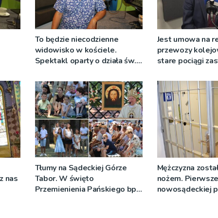
To będzie niecodzienne
Jest umowa na r
widowisko w kościele.
przewozy kolejo
Spektakl oparty o działa św.
stare pociągi za
 nie
Teresy Wielkiej
tabor?
Tłumy na Sądeckiej Górze
Mężczyzna został
cz nas
Tabor. W święto
nożem. Pierwsze
Przemienienia Pańskiego bp
nowosądeckiej p
Jeż przypominał o znaczeniu
tej sprawie
Sakramentów [ZDJĘCIA]