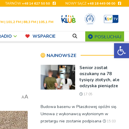
TARNÓW
+48 14 627 50 50
NOWY SĄCZ
+48 18 449 06 00
FM | 101,2 FM | 88,3 FM | 105,1 FM
RADIO
WSPARCIE
POSŁUCHAJ
Ot
NAJNOWSZE
Senior został
oszukany na 78
tysięcy złotych, ale
odzyska pieniądze
17:05
A
A
Budowa basenu w Ptaszkowej opóźni się.
Umowa z wykonawcą wyłonionym w
przetargu nie zostanie podpisana
15:03