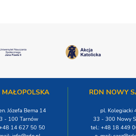
 MAŁOPOLSKA
RDN NOWY S
gen. Józefa Bema 14
pl. Kolegiacki 
3 - 100 Tarnów
33 - 300 Nowy S
: +48 14 627 50 50
tel.: +48 18 449 
mail: info@rdn.pl
e-mail: sacz@rdn