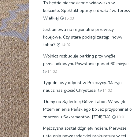
To będzie niecodzienne widowisko w
kościele. Spektakl oparty o działa św. Teresy
Wielkiej
15:03
Jest umowa na regionalne przewozy
kolejowe. Czy stare pociągi zastąpi nowy
tabor?
14:02
Wojnicz rozbuduje parking przy węźle
przesiadkowym. Powstanie ponad 60 miejsc
14:02
Tygodniowy odpust w Przeczycy. 'Maryjo –
naucz nas głosić Chrystusa’
14:02
Tłumy na Sądeckiej Górze Tabor. W święto
Przemienienia Pańskiego bp Jeż przypominał o
znaczeniu Sakramentów [ZDJĘCIA]
13:01
Mężczyzna został dźgnięty nożem. Pierwsze
ustalenia nowosądeckiej prokuratury w tej