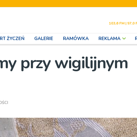
103,6 FM | 97,0 
RT ŻYCZEŃ
GALERIE
RAMÓWKA
REKLAMA
my przy wigilijnym
OŚCI