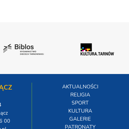
ĄCZ
AKTUALNOŚCI
RELIGIA
SPORT
4
KULTURA
ącz
GALERIE
06 00
PATRONATY
.pl