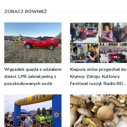
ZOBACZ RÓWNIEŻ
Wypadek quada z udziałem
Kiepura znów przyjechał do
dzieci. LPR zabrał jedną z
Krynicy-Zdroju. Kultowy
poszkodowanych osób
Festiwal ruszył. Radio RDN
nadawało program na
żywo [ZDJĘCIA]