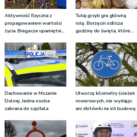
Aktywność fizyczna z
Tutaj grzyb gra główną
propagowaniem wartości
rolę. Borzęcin odlicza
życia. Biegacze upamiętnili
godziny do święta, które
św. Maksymiliana Kolbego
wyrosło na tradycji
pokoleń
Dachowanie w Mszanie
Utworzą kilometry ścieżek
Dolnej. Jedna osoba
rowerowych, nie wydając
zabrana do szpitala
ani złotówki na ich budowę