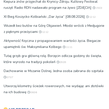
Kiepura znów przyjechał do Krynicy-Zdroju. Kultowy Festiwal
ruszył. Radio RDN nadawało program na żywo [ZDJĘCIA]
15:03
XI Bieg Koszycko-Kolbiański „Dar życia” [08.08.2026]
12:12
Wszedł bez butów na Górę Objawień. Młodzi wrócili z Medjugorie
z pięknymi przeżyciami
12:12
Aktywność fizyczna z propagowaniem wartości życia. Biegacze
upamiętnili św. Maksymiliana Kolbego
11:11
Tutaj grzyb gra główną rolę. Borzęcin odlicza godziny do święta,
które wyrosło na tradycji pokoleń
09:09
Dachowanie w Mszanie Dolnej. Jedna osoba zabrana do szpitala
07:07
Utworzą kilometry ścieżek rowerowych, nie wydając ani złotówki
na ich budowę
06:06