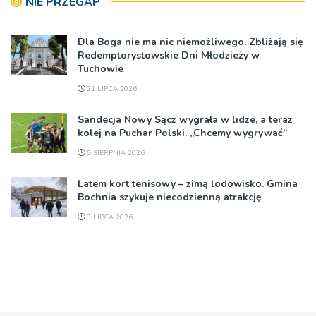
NIE PRZEGAP
Dla Boga nie ma nic niemożliwego. Zbliżają się
Redemptorystowskie Dni Młodzieży w
Tuchowie
21 LIPCA 2026
Sandecja Nowy Sącz wygrała w lidze, a teraz
kolej na Puchar Polski. „Chcemy wygrywać”
5 SIERPNIA 2026
Latem kort tenisowy – zimą lodowisko. Gmina
Bochnia szykuje niecodzienną atrakcję
9 LIPCA 2026