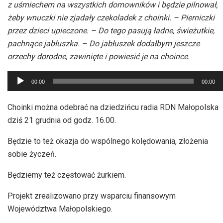
z uśmiechem na wszystkich domowników i będzie pilnował,
żeby wnuczki nie zjadały czekoladek z choinki. – Pierniczki
przez dzieci upieczone. – Do tego pasują ładne, świeżutkie,
pachnące jabłuszka. – Do jabłuszek dodałbym jeszcze
orzechy dorodne, zawinięte i powiesić je na choince.
Odtwarzacz
00:00
00:00
plików
dźwiękowych
Choinki można odebrać na dziedzińcu radia RDN Małopolska
dziś 21 grudnia od godz. 16.00.
Będzie to też okazja do wspólnego kolędowania, złożenia
sobie życzeń.
Będziemy też częstować żurkiem.
Projekt zrealizowano przy wsparciu finansowym
Województwa Małopolskiego.