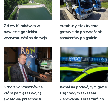
Zalew Klimkówka w
Autobusy elektryczne
powiecie gorlickim
gotowe do przewożenia
wysycha. Ważna decyzja
pasażerów po gminie
RZGW [ZDJĘCIA]
Podegrodzie
Szkoła w Staszkówce,
Jechał na podwójnym gazie
która pamięta I wojnę
z sądowym zakazem
światową przechodzi
kierowania. Teraz trafi do
przebudowę [WIDEO]
więzienia