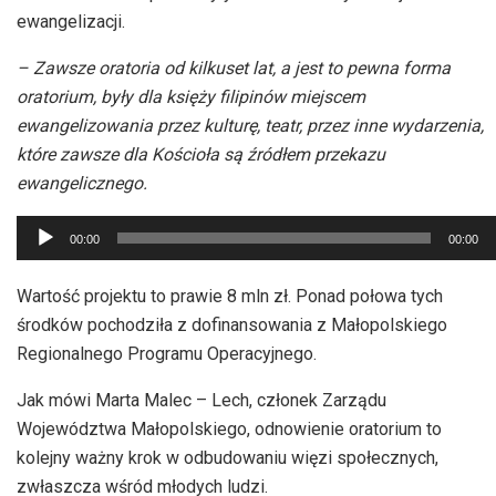
ewangelizacji.
– Zawsze oratoria od kilkuset lat, a jest to pewna forma
oratorium, były dla księży filipinów miejscem
ewangelizowania przez kulturę, teatr, przez inne wydarzenia,
które zawsze dla Kościoła są źródłem przekazu
ewangelicznego.
Odtwarzacz
00:00
00:00
plików
dźwiękowych
Wartość projektu to prawie 8 mln zł. Ponad połowa tych
środków pochodziła z dofinansowania z Małopolskiego
Regionalnego Programu Operacyjnego.
Jak mówi Marta Malec – Lech, członek Zarządu
Województwa Małopolskiego, odnowienie oratorium to
kolejny ważny krok w odbudowaniu więzi społecznych,
zwłaszcza wśród młodych ludzi.