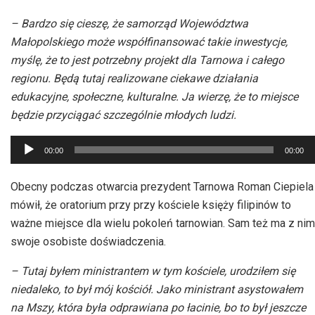
– Bardzo się cieszę, że samorząd Województwa
Małopolskiego może współfinansować takie inwestycje,
myślę, że to jest potrzebny projekt dla Tarnowa i całego
regionu. Będą tutaj realizowane ciekawe działania
edukacyjne, społeczne, kulturalne. Ja wierzę, że to miejsce
będzie przyciągać szczególnie młodych ludzi.
Odtwarzacz
00:00
00:00
plików
dźwiękowych
Obecny podczas otwarcia prezydent Tarnowa Roman Ciepiela
mówił, że oratorium przy przy kościele księży filipinów to
ważne miejsce dla wielu pokoleń tarnowian. Sam też ma z nim
swoje osobiste doświadczenia.
– Tutaj byłem ministrantem w tym kościele, urodziłem się
niedaleko, to był mój kościół. Jako ministrant asystowałem
na Mszy, która była odprawiana po łacinie, bo to był jeszcze