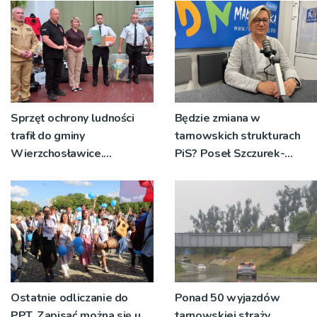
Sprzęt ochrony ludności
Będzie zmiana w
trafił do gminy
tarnowskich strukturach
Wierzchosławice.
PiS? Poseł Szczurek-
Wyposażenie odebrali
Żelazko: 'Ja skupiam się na
strażacy i przedstawiciele
pracy parlamentarzysty’
wodociągów
Ostatnie odliczanie do
Ponad 50 wyjazdów
PPT. Zapisać można się u
tarnowskiej straży