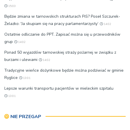
15:03
Będzie zmiana w tarnowskich strukturach PiS? Poseł Szczurek-
Żelazko: 'Ja skupiam się na pracy parlamentarzysty’
14:02
Ostatnie odliczanie do PPT. Zapisać można się u przewodników
grup
14:02
Ponad 50 wyjazdów tarnowskiej straży pożarnej w związku z
burzami i ulewami
14:02
Tradycyjne wieńce dożynkowe będzie można podziwiać w gminie
Ryglice
13:01
Lepsze warunki transportu pacjentów w mieleckim szpitalu
13:01
NIE PRZEGAP