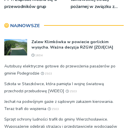
przewodników grup
pożarnej w związku z
burzami i ulewami
NAJNOWSZE
Zalew Klimkówka w powiecie gorlickim
wysycha. Ważna decyzja RZGW [ZDJĘCIA]
16:04
Autobusy elektryczne gotowe do przewożenia pasażerów po
gminie Podegrodzie
15:03
Szkoła w Staszkówce, która pamięta I wojnę światową
przechodzi przebudowę [WIDEO]
15:03
Jechał na podwójnym gazie z sądowym zakazem kierowania.
Teraz trafi do więzienia
15:03
Sprzęt ochrony ludności trafił do gminy Wierzchosławice.
Wyposażenie odebrali strażacy i przedstawiciele wodociągów