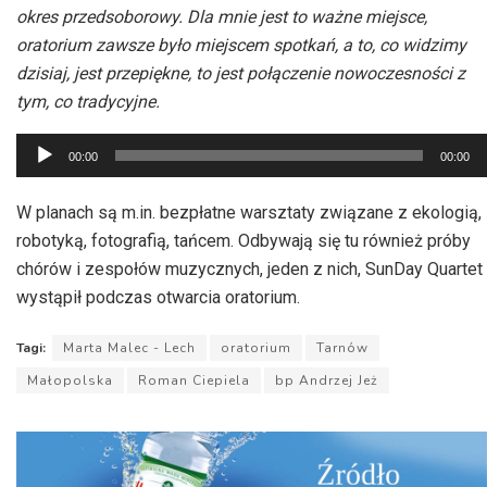
okres przedsoborowy. Dla mnie jest to ważne miejsce,
oratorium zawsze było miejscem spotkań, a to, co widzimy
dzisiaj, jest przepiękne, to jest połączenie nowoczesności z
tym, co tradycyjne.
Odtwarzacz
00:00
00:00
plików
dźwiękowych
W planach są m.in. bezpłatne warsztaty związane z ekologią,
robotyką, fotografią, tańcem. Odbywają się tu również próby
chórów i zespołów muzycznych, jeden z nich, SunDay Quartet
wystąpił podczas otwarcia oratorium.
Tagi:
Marta Malec - Lech
oratorium
Tarnów
Małopolska
Roman Ciepiela
bp Andrzej Jeż