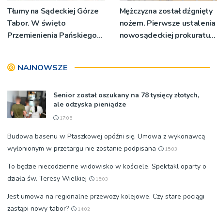
Tłumy na Sądeckiej Górze
Mężczyzna został dźgnięty
Tabor. W święto
nożem. Pierwsze ustalenia
Przemienienia Pańskiego
nowosądeckiej prokuratury
bp Jeż przypominał o
w tej sprawie
znaczeniu Sakramentów
NAJNOWSZE
[ZDJĘCIA]
Senior został oszukany na 78 tysięcy złotych,
ale odzyska pieniądze
17:05
Budowa basenu w Ptaszkowej opóźni się. Umowa z wykonawcą
wyłonionym w przetargu nie zostanie podpisana
15:03
To będzie niecodzienne widowisko w kościele. Spektakl oparty o
działa św. Teresy Wielkiej
15:03
Jest umowa na regionalne przewozy kolejowe. Czy stare pociągi
zastąpi nowy tabor?
14:02