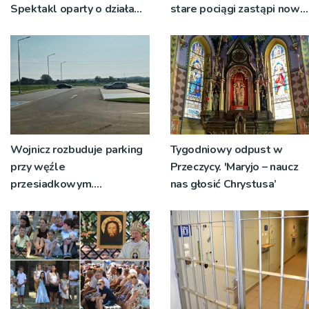
Spektakl oparty o działa
stare pociągi zastąpi nowy
św. Teresy Wielkiej
tabor?
Wojnicz rozbuduje parking
Tygodniowy odpust w
przy węźle
Przeczycy. 'Maryjo – naucz
przesiadkowym.
nas głosić Chrystusa’
Powstanie ponad 60
miejsc