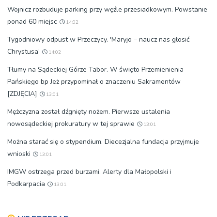
Wojnicz rozbuduje parking przy węźle przesiadkowym. Powstanie
ponad 60 miejsc
14:02
Tygodniowy odpust w Przeczycy. 'Maryjo – naucz nas głosić
Chrystusa’
14:02
Tłumy na Sądeckiej Górze Tabor. W święto Przemienienia
Pańskiego bp Jeż przypominał o znaczeniu Sakramentów
[ZDJĘCIA]
13:01
Mężczyzna został dźgnięty nożem. Pierwsze ustalenia
nowosądeckiej prokuratury w tej sprawie
13:01
Można starać się o stypendium. Diecezjalna fundacja przyjmuje
wnioski
13:01
IMGW ostrzega przed burzami. Alerty dla Małopolski i
Podkarpacia
13:01