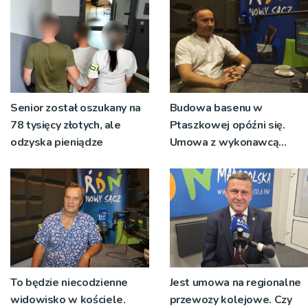
Senior został oszukany na
Budowa basenu w
78 tysięcy złotych, ale
Ptaszkowej opóźni się.
odzyska pieniądze
Umowa z wykonawcą
wyłonionym w przetargu
nie zostanie podpisana
To będzie niecodzienne
Jest umowa na regionalne
widowisko w kościele.
przewozy kolejowe. Czy