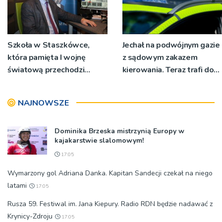
Szkoła w Staszkówce,
Jechał na podwójnym gazie
która pamięta I wojnę
z sądowym zakazem
światową przechodzi
kierowania. Teraz trafi do
przebudowę [WIDEO]
więzienia
NAJNOWSZE
Dominika Brzeska mistrzynią Europy w
kajakarstwie slalomowym!
17:05
Wymarzony gol Adriana Danka. Kapitan Sandecji czekał na niego
latami
17:05
Rusza 59. Festiwal im. Jana Kiepury. Radio RDN będzie nadawać z
Krynicy-Zdroju
17:05