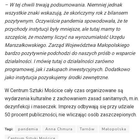
dźwiękowych
– W tej chwili trwają podsumowania. Niemniej jednak
wszystkie znaki wskazują, że skończymy rok z bilansem
pozytywnym. Oczywiście pandemia spowodowała, że te
przychody instytucji były mniejsze, ale tutaj mamy to
szczęście, że możemy liczyć na wyrozumiałość Urzędu
Marszałkowskiego. Zarząd Województwa Małopolskiego
bardzo pozytywnie podchodzi do naszych próśb o wsparcie
działalności. I mówię tutaj o działalności zarówno
programowej, jak i zakupach inwestycyjnych. Dodatkowo
jako instytucja pozyskujemy środki zewnętrzne.
W Centrum Sztuki Mościce cały czas organizowane są
wydarzenia kulturalne z zachowaniem zasad sanitarnych, m.in.
dezynfekcji i maseczek. Imprezy odbywają się przy udziale
50 procent publiczności, nie wliczając osób zaszczepionych.
Tagi:
pandemia
Anna Chmura
Tarnów
Małopolska
Centrum Sztuki Mościce