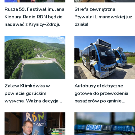
Rusza 59. Festiwal im. Jana
Strefa zewnętrzna
Kiepury. Radio RDN będzie
Pływalni Limanowskiej już
nadawać z Krynicy-Zdroju
działa!
Zalew Klimkówka w
Autobusy elektryczne
powiecie gorlickim
gotowe do przewożenia
wysycha. Ważna decyzja
pasażerów po gminie
RZGW [ZDJĘCIA]
Podegrodzie