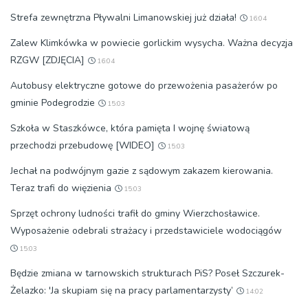
Strefa zewnętrzna Pływalni Limanowskiej już działa!
16:04
Zalew Klimkówka w powiecie gorlickim wysycha. Ważna decyzja
RZGW [ZDJĘCIA]
16:04
Autobusy elektryczne gotowe do przewożenia pasażerów po
gminie Podegrodzie
15:03
Szkoła w Staszkówce, która pamięta I wojnę światową
przechodzi przebudowę [WIDEO]
15:03
Jechał na podwójnym gazie z sądowym zakazem kierowania.
Teraz trafi do więzienia
15:03
Sprzęt ochrony ludności trafił do gminy Wierzchosławice.
Wyposażenie odebrali strażacy i przedstawiciele wodociągów
15:03
Będzie zmiana w tarnowskich strukturach PiS? Poseł Szczurek-
Żelazko: 'Ja skupiam się na pracy parlamentarzysty’
14:02