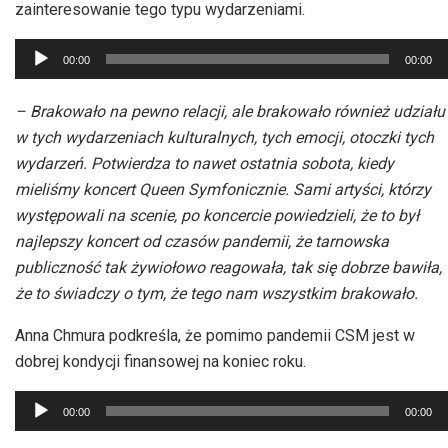
zainteresowanie tego typu wydarzeniami.
Odtwarzacz
00:00
00:00
plików
dźwiękowych
– Brakowało na pewno relacji, ale brakowało również udziału
w tych wydarzeniach kulturalnych, tych emocji, otoczki tych
wydarzeń. Potwierdza to nawet ostatnia sobota, kiedy
mieliśmy koncert Queen Symfonicznie. Sami artyści, którzy
występowali na scenie, po koncercie powiedzieli, że to był
najlepszy koncert od czasów pandemii, że tarnowska
publiczność tak żywiołowo reagowała, tak się dobrze bawiła,
że to świadczy o tym, że tego nam wszystkim brakowało.
Anna Chmura podkreśla, że pomimo pandemii CSM jest w
dobrej kondycji finansowej na koniec roku.
Odtwarzacz
00:00
00:00
plików