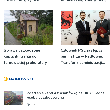
Pieszą Pielgrzymkę
tarnowskiego będą mogły
Tarnowską [WIDEO]
wykonać bezpłatne
badania
Sprawa uszkodzonej
Człowiek PSL zastępcą
kapliczki trafiła do
burmistrza w Radłowie.
tarnowskiej prokuratury
Transfer z administracji
rządowej do
samorządowej
NAJNOWSZE
Zderzenie karetki z osobówką na DK 75. Jedna
osoba poszkodowana
10:10