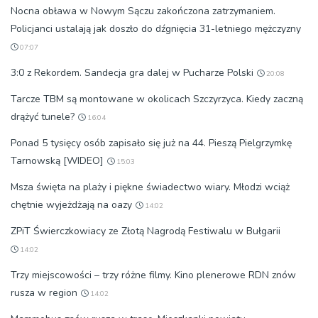
Nocna obława w Nowym Sączu zakończona zatrzymaniem.
Policjanci ustalają jak doszło do dźgnięcia 31-letniego mężczyzny
07:07
3:0 z Rekordem. Sandecja gra dalej w Pucharze Polski
20:08
Tarcze TBM są montowane w okolicach Szczyrzyca. Kiedy zaczną
drążyć tunele?
16:04
Ponad 5 tysięcy osób zapisało się już na 44. Pieszą Pielgrzymkę
Tarnowską [WIDEO]
15:03
Msza święta na plaży i piękne świadectwo wiary. Młodzi wciąż
chętnie wyjeżdżają na oazy
14:02
ZPiT Świerczkowiacy ze Złotą Nagrodą Festiwalu w Bułgarii
14:02
Trzy miejscowości – trzy różne filmy. Kino plenerowe RDN znów
rusza w region
14:02