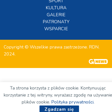
SPORT
KULTURA
GALERIE
PATRONATY
WSPARCIE
Copyright © Wszelkie prawa zastrzeżone. RDN.
2024.
Ta strona korzysta z plików cookie. Kontynuując
korzystanie z tej witryny, wyrażasz zgodę na używani
plików cookie.
Polityka prywatności.
Zgadzam się