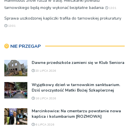
Mammobus znów rusza w trasę. Mieszkanki powiatu
tarnowskiego będą mogły wykonać bezpłatne badania
13:01
Sprawa uszkodzonej kapliczki trafiła do tarnowskiej prokuratury
13:01
NIE PRZEGAP
Dawne przedszkole zamieni się w Klub Seniora
20 LIPCA 2026
Wyjątkowy dzień w tarnowskim sanktuarium.
Dziś uroczystość Matki Bożej Szkaplerznej
16 LIPCA 2026
Marcinkowice: Na cmentarzu powstanie nowa
kaplica i kolumbarium [ROZMOWA]
6 LIPCA 2026