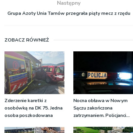
Następny
Grupa Azoty Unia Tarnów przegrała piąty mecz z rzędu
ZOBACZ RÓWNIEŻ
Zderzenie karetki z
Nocna obława w Nowym
osobówką na DK 75. Jedna
Sączu zakończona
osoba poszkodowana
zatrzymaniem. Policjanci
ustalają jak doszło do
dźgnięcia 31-letniego