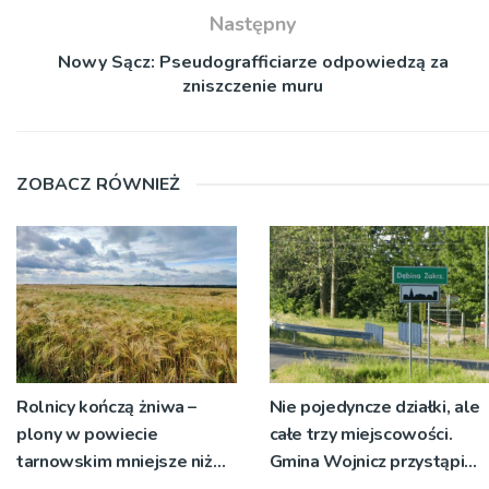
Następny
Nowy Sącz: Pseudografficiarze odpowiedzą za
zniszczenie muru
ZOBACZ RÓWNIEŻ
Rolnicy kończą żniwa –
Nie pojedyncze działki, ale
plony w powiecie
całe trzy miejscowości.
tarnowskim mniejsze niż
Gmina Wojnicz przystąpi
rok temu
do zmian w dokumentach