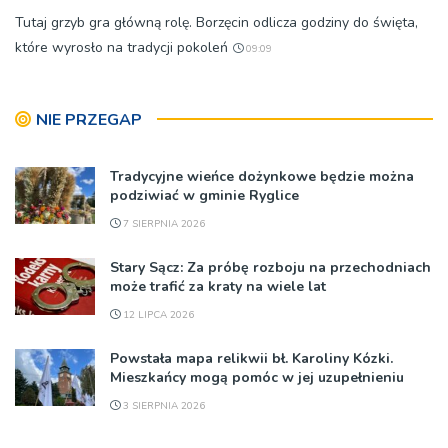
Tutaj grzyb gra główną rolę. Borzęcin odlicza godziny do święta,
które wyrosło na tradycji pokoleń
09:09
NIE PRZEGAP
Tradycyjne wieńce dożynkowe będzie można
podziwiać w gminie Ryglice
7 SIERPNIA 2026
Stary Sącz: Za próbę rozboju na przechodniach
może trafić za kraty na wiele lat
12 LIPCA 2026
Powstała mapa relikwii bł. Karoliny Kózki.
Mieszkańcy mogą pomóc w jej uzupełnieniu
3 SIERPNIA 2026