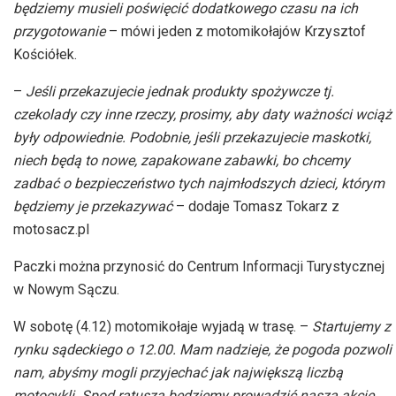
będziemy musieli poświęcić dodatkowego czasu na ich
przygotowanie
– mówi
jeden z
motomikołajów
Krzysztof
Kościółek.
–
Jeśli przekazujecie jednak produkty spożywcze tj.
czekolady czy inne rzeczy, prosimy, aby daty ważności wciąż
były odpowiednie. Podobnie, jeśli przekazujecie maskotki,
niech będą to nowe, zapakowane zabawki, bo chcemy
zadbać o bezpieczeństwo tych najmłodszych dzieci, którym
będziemy je przekazywać
– dodaje Tomasz Tokarz z
motosacz
.pl
Paczki można przynosić do Centrum Informacji Turystycznej
w Nowym Sączu.
W sobotę (4.12)
motomikołaje
wyjadą w trasę. –
Startujemy z
rynku sądeckiego o 12.00. Mam nadzieje, że pogoda pozwoli
nam, abyśmy mogli przyjechać jak największą liczbą
motocykli. Spod ratusza będziemy prowadzić naszą akcję.