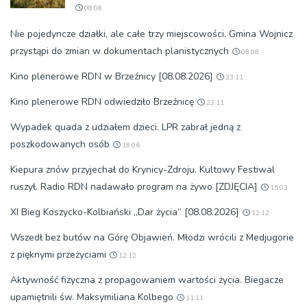
08:08
Nie pojedyncze działki, ale całe trzy miejscowości. Gmina Wojnicz
przystąpi do zmian w dokumentach planistycznych
08:08
Kino plenerowe RDN w Brzeźnicy [08.08.2026]
23:11
Kino plenerowe RDN odwiedziło Brzeźnicę
23:11
Wypadek quada z udziałem dzieci. LPR zabrał jedną z
poszkodowanych osób
18:06
Kiepura znów przyjechał do Krynicy-Zdroju. Kultowy Festiwal
ruszył. Radio RDN nadawało program na żywo [ZDJĘCIA]
15:03
XI Bieg Koszycko-Kolbiański „Dar życia” [08.08.2026]
12:12
Wszedł bez butów na Górę Objawień. Młodzi wrócili z Medjugorie
z pięknymi przeżyciami
12:12
Aktywność fizyczna z propagowaniem wartości życia. Biegacze
upamiętnili św. Maksymiliana Kolbego
11:11