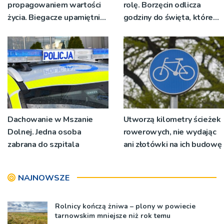
propagowaniem wartości
rolę. Borzęcin odlicza
życia. Biegacze upamiętnili
godziny do święta, które
św. Maksymiliana Kolbego
wyrosło na tradycji
pokoleń
Dachowanie w Mszanie
Utworzą kilometry ścieżek
Dolnej. Jedna osoba
rowerowych, nie wydając
zabrana do szpitala
ani złotówki na ich budowę
NAJNOWSZE
Rolnicy kończą żniwa – plony w powiecie
tarnowskim mniejsze niż rok temu