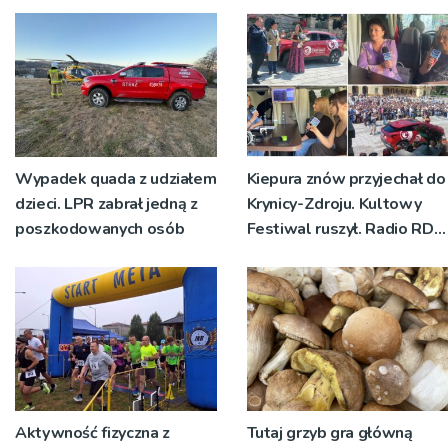
planistycznych
Wypadek quada z udziałem
Kiepura znów przyjechał do
dzieci. LPR zabrał jedną z
Krynicy-Zdroju. Kultowy
poszkodowanych osób
Festiwal ruszył. Radio RDN
nadawało program na
żywo [ZDJĘCIA]
Aktywność fizyczna z
Tutaj grzyb gra główną