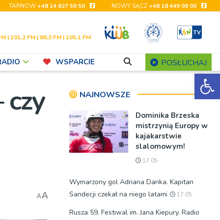
TARNÓW
+48 14 627 50 50
NOWY SĄCZ
+48 18 449 06 00
FM | 101,2 FM | 88,3 FM | 105,1 FM
RADIO
WSPARCIE
POSŁUCHAJ
Ot
 czy
NAJNOWSZE
Dominika Brzeska
mistrzynią Europy w
kajakarstwie
slalomowym!
17:05
Wymarzony gol Adriana Danka. Kapitan
Sandecji czekał na niego latami
A
17:05
A
Rusza 59. Festiwal im. Jana Kiepury. Radio