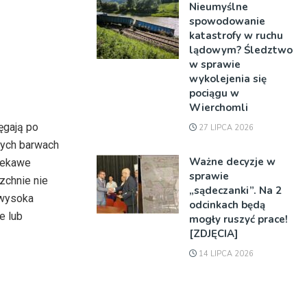
Nieumyślne
spowodowanie
katastrofy w ruchu
lądowym? Śledztwo
w sprawie
wykolejenia się
pociągu w
Wierchomli
ęgają po
27 LIPCA 2026
tych barwach
Ważne decyzje w
ciekawe
sprawie
zchnie nie
„sądeczanki”. Na 2
 wysoka
odcinkach będą
e lub
mogły ruszyć prace!
[ZDJĘCIA]
14 LIPCA 2026