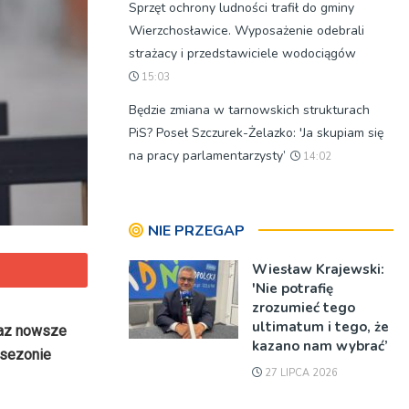
Sprzęt ochrony ludności trafił do gminy
Wierzchosławice. Wyposażenie odebrali
strażacy i przedstawiciele wodociągów
15:03
Będzie zmiana w tarnowskich strukturach
PiS? Poseł Szczurek-Żelazko: 'Ja skupiam się
na pracy parlamentarzysty’
14:02
NIE PRZEGAP
Wiesław Krajewski:
'Nie potrafię
zrozumieć tego
ultimatum i tego, że
raz nowsze
kazano nam wybrać’
 sezonie
27 LIPCA 2026