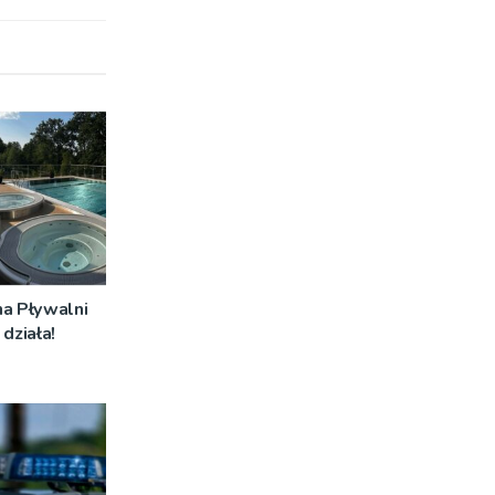
na Pływalni
działa!