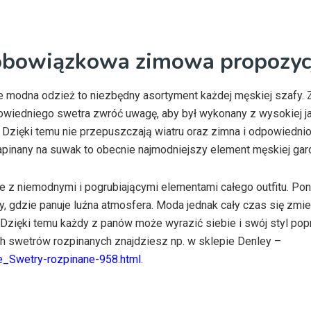
obowiązkowa zimowa propozyc
e modna odzież to niezbędny asortyment każdej męskiej szafy.
owiedniego swetra zwróć uwagę, aby był wykonany z wysokiej j
e. Dzięki temu nie przepuszczają wiatru oraz zimna i odpowiednio
pinany na suwak to obecnie najmodniejszy element męskiej gar
 z niemodnymi i pogrubiającymi elementami całego outfitu. Pon
 gdzie panuje luźna atmosfera. Moda jednak cały czas się zmie
Dzięki temu każdy z panów może wyrazić siebie i swój styl po
 swetrów rozpinanych znajdziesz np. w sklepie Denley –
_Swetry-rozpinane-958.html
.