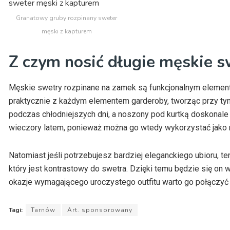
Granatowy gruby rozpinany sweter
męski z kapturem
Z czym nosić długie męskie s
Męskie swetry rozpinane na zamek są funkcjonalnym elemente
praktycznie z każdym elementem garderoby, tworząc przy tym 
podczas chłodniejszych dni, a noszony pod kurtką doskonale 
wieczory latem, ponieważ można go wtedy wykorzystać jako na
Natomiast jeśli potrzebujesz bardziej eleganckiego ubioru, t
który jest kontrastowy do swetra. Dzięki temu będzie się on w
okazje wymagającego uroczystego outfitu warto go połączyć
Tagi:
Tarnów
Art. sponsorowany