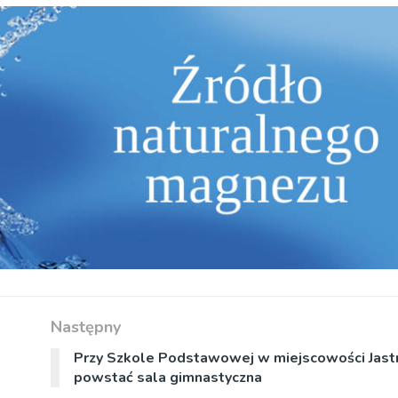
Następny
Przy Szkole Podstawowej w miejscowości Jast
powstać sala gimnastyczna