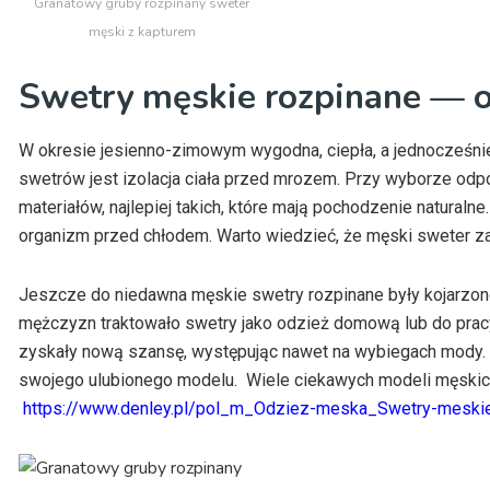
Granatowy gruby rozpinany sweter
męski z kapturem
Swetry męskie rozpinane — 
W okresie jesienno-zimowym wygodna, ciepła, a jednocześni
swetrów jest izolacja ciała przed mrozem. Przy wyborze odp
materiałów, najlepiej takich, które mają pochodzenie naturaln
organizm przed chłodem. Warto wiedzieć, że męski sweter za
Jeszcze do niedawna męskie swetry rozpinane były kojarzone
mężczyzn traktowało swetry jako odzież domową lub do pracy,
zyskały nową szansę, występując nawet na wybiegach mody. 
swojego ulubionego modelu. Wiele ciekawych modeli męskich
https://www.denley.pl/pol_m_Odziez-meska_Swetry-meskie