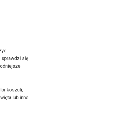
zyć
i sprawdzi się
łodniejsze
or koszuli,
więta lub inne