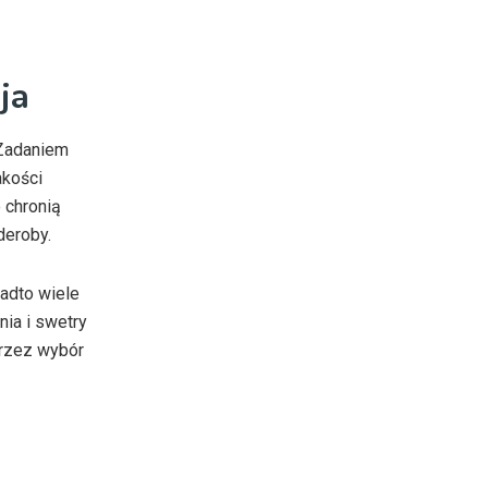
ja
 Zadaniem
akości
 chronią
deroby.
adto wiele
nia i swetry
przez wybór