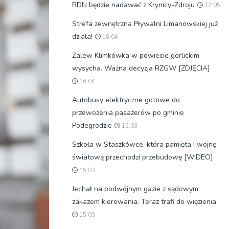
RDN będzie nadawać z Krynicy-Zdroju
17:05
Strefa zewnętrzna Pływalni Limanowskiej już
działa!
16:04
Zalew Klimkówka w powiecie gorlickim
wysycha. Ważna decyzja RZGW [ZDJĘCIA]
16:04
Autobusy elektryczne gotowe do
przewożenia pasażerów po gminie
Podegrodzie
15:03
Szkoła w Staszkówce, która pamięta I wojnę
światową przechodzi przebudowę [WIDEO]
15:03
Jechał na podwójnym gazie z sądowym
zakazem kierowania. Teraz trafi do więzienia
15:03