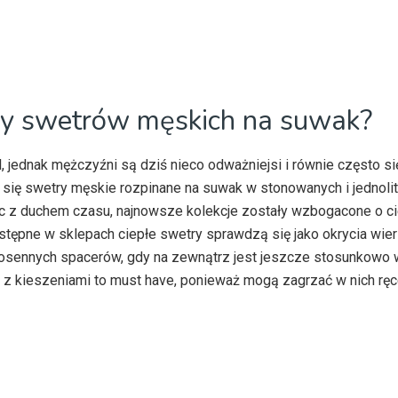
ory swetrów męskich na suwak?
, jednak mężczyźni są dziś nieco odważniejsi i równie często si
ą się swetry męskie rozpinane na suwak w stonowanych i jednoli
dąc z duchem czasu, najnowsze kolekcje zostały wzbogacone o 
Dostępne w sklepach ciepłe swetry sprawdzą się jako okrycia wier
iosennych spacerów, gdy na zewnątrz jest jeszcze stosunkowo
z kieszeniami to must have, ponieważ mogą zagrzać w nich ręc