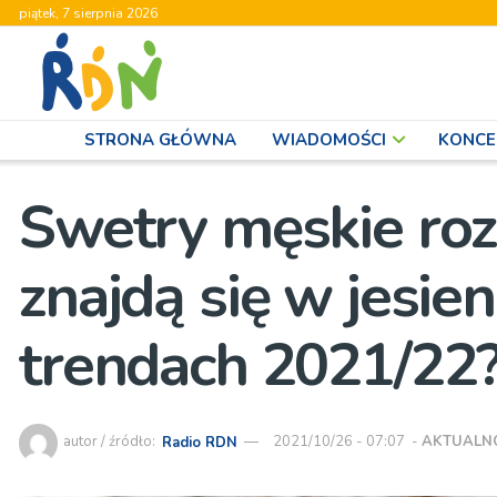
piątek, 7 sierpnia 2026
STRONA GŁÓWNA
WIADOMOŚCI
KONCE
Swetry męskie ro
znajdą się w jesie
trendach 2021/22
autor / źródło:
Radio RDN
2021/10/26 - 07:07
-
AKTUALN