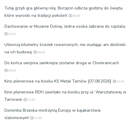
Tutaj grzyb gra główną rolę. Borzęcin odlicza godziny do święta,
które wyrosło na tradycji pokoleń
09:09
Dachowanie w Mszanie Dolnej. Jedna osoba zabrana do szpitala
07:07
Utworzą kilometry ścieżek rowerowych, nie wydając ani złotówki
na ich budowę
06:06
Do końca sierpnia zamknięta zostanie droga w Chomranicach
05:05
Kino plenerowe na boisku KS Metal Tarnów [07.08.2026]
21:09
Kino plenerowe RDN zawitało na boisku przy ul. Warsztatowej w
Tarnowie
21:09
Dominika Brzeska mistrzynią Europy w kajakarstwie
slalomowym!
17:05