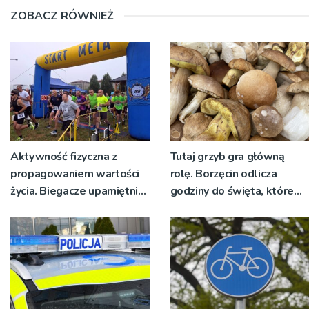
ZOBACZ RÓWNIEŻ
Aktywność fizyczna z
Tutaj grzyb gra główną
propagowaniem wartości
rolę. Borzęcin odlicza
życia. Biegacze upamiętnili
godziny do święta, które
św. Maksymiliana Kolbego
wyrosło na tradycji
pokoleń