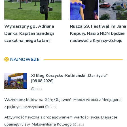
Wymarzony gol Adriana
Rusza 59. Festiwal im. Jana
Danka. Kapitan Sandecji
Kiepury. Radio RDN będzie
czekał na niego latami
nadawać z Krynicy-Zdroju
NAJNOWSZE
XI Bieg Koszycko-Kolbiański „Dar życia”
[08.08.2026]
12:12
Wszedł bez butów na Górę Objawień. Młodzi wrócili z Medjugorie
z pięknymi przeżyciami
12:12
Aktywność fizyczna z propagowaniem wartości życia. Biegacze
upamiętnili św. Maksymiliana Kolbego
11:11